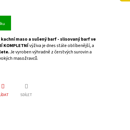
íku
 kachní maso a sušený barf -
slisovaný barf ve
Í KOMPLETNÍ
výživa je dnes stále oblíbenější, a
lete
.
Je vyroben výhradně z čerstvých surovin a
ivokých masožravců.
LÍDAT
SDÍLET