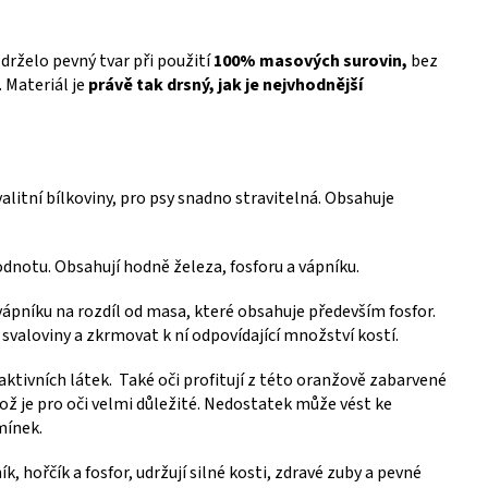
drželo pevný tvar při použití
100% masových surovin,
bez
. Materiál je
právě tak drsný, jak je nejvhodnější
alitní bílkoviny, pro psy snadno stravitelná. Obsahuje
odnotu. Obsahují hodně železa, fosforu a vápníku.
ápníku na rozdíl od masa, které obsahuje především fosfor.
 svaloviny a zkrmovat k ní odpovídající množství kostí.
aktivních látek. Také oči profitují z této oranžově zabarvené
což je pro oči velmi důležité. Nedostatek může vést ke
mínek.
ík, hořčík a fosfor, udržují silné kosti, zdravé zuby a pevné