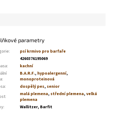
lňkové parametry
gorie
:
psí krmivo pro barfaře
4260376195069
masa
:
kachní
ální
B.A.R.F.
,
hypoalergenní
,
va
:
monoproteinová
psa
:
dospělý pes
,
senior
malá plemena
,
střední plemena
,
velká
ost
:
plemena
ky
:
Wallitzer, Barfit