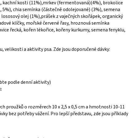
), kachní kosti (11%),mrkev (fermentovaná)(4%), brokolice
1, 5%), chia semínka (částečně odolejované) (3%), semena
 lososový olej (1%),prášek z vaječných skořápek, organický
ladové klíčky, mořské červené řasy, hroznová semínka
avice řecká, kořen lékořice, kořeny kurkumy, semena fenyklu,
, velikosti a aktivity psa. Zde jsou doporučené dávky:
bte podle denní aktivity)
:
ch proužků o rozměrech 10 x 2,5 x 0,5 cm a hmotnosti 10-11
ky bez potřeby vážení. Pro lepší představu, zde jsou příklady