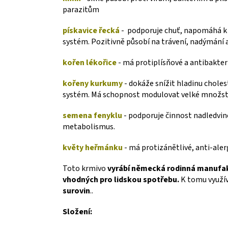
parazitům
pískavice řecká
- podporuje chuť, napomáhá k l
systém. Pozitivně působí na trávení, nadýmání
kořen lékořice
- má protiplísňové a antibakteri
kořeny kurkumy
- dokáže snížit hladinu choles
systém. Má schopnost modulovat velké množst
semena fenyklu
- podporuje činnost nadledvine
metabolismus.
květy heřmánku
- má protizánětlivé, anti-alerg
Toto krmivo
vyrábí německá rodinná manufa
vhodných pro lidskou spotřebu.
K tomu využív
surovin
..
Složení: