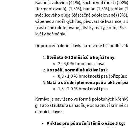
Kachní svalovina (41%), kachní vnitřnosti (28%
(fermentovaná), (1,5%), banán (1,5%), jablko (
světlicového oleje (částečně odolejované) (3%),
vápenec z mořských řas, pivovarské kvasnice, s
(částečně odolejované), lístky máty, kmín, Písk
květy heřmánku
Doporučená denní dávka krmiva se liší podle věku
Štěňata 6-12 měsíců a kojící feny:
2 - 4,0 % hmotnosti psa
Dospělí, normálně aktivní psi:
0,8 - 1,0 % hmotnosti psa (přizpůso
Malá a střední plemena psů a aktivní psi
1,5 - 2,0 % hmotnosti psa
Krmivo je navrženo ve formě polotuhých křehký
g. Tato struktura usnadňuje odhadnutí krmné dáv
denních dávek:
Příklad pro půlroční štěně o váze 5 kg: