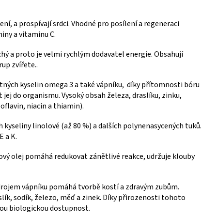
ení, a prospívají srdci. Vhodné pro posílení a regeneraci
niny a vitaminu C.
uchý a proto je velmi rychlým dodavatel energie. Obsahují
up zvířete..
ných kyselin omega 3 a také vápníku, díky přítomnosti bóru
jej do organismu. Vysoký obsah železa, draslíku, zinku,
flavin, niacin a thiamin).
h kyseliny linolové (až 80 %) a dalších polynenasycených tuků.
E a K.
ový olej pomáhá redukovat zánětlivé reakce, udržuje klouby
drojem vápníku pomáhá tvorbě kostí a zdravým zubům.
aslík, sodík, železo, měď a zinek. Díky přirozenosti tohoto
ou biologickou dostupnost.