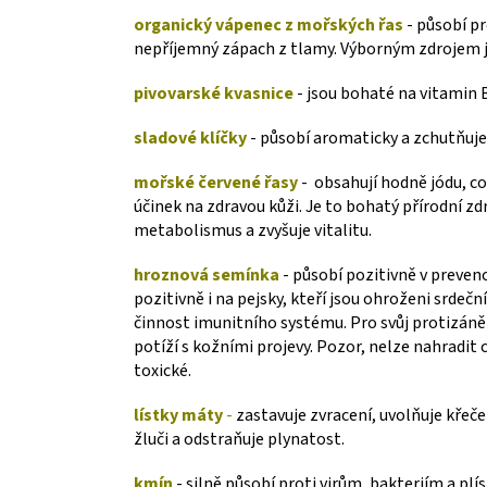
organický vápenec z mořských řas
- působí p
nepříjemný zápach z tlamy. Výborným zdrojem j
pivovarské kvasnice
- jsou bohaté na vitamin 
sladové klíčky
- působí aromaticky a zchutňuje
mořské červené řasy
- obsahují hodně jódu, co
účinek na zdravou kůži. Je to bohatý přírodní z
metabolismus a zvyšuje vitalitu.
hroznová semínka
- působí pozitivně v preven
pozitivně i na pejsky, kteří jsou ohroženi srdeč
činnost imunitního systému. Pro svůj protizánět
potíží s kožními projevy. Pozor, nelze nahradit
toxické.
lístky máty
-
zastavuje zvracení, uvolňuje křeče 
žluči a odstraňuje plynatost.
kmín
- silně působí proti virům, bakteriím a pl