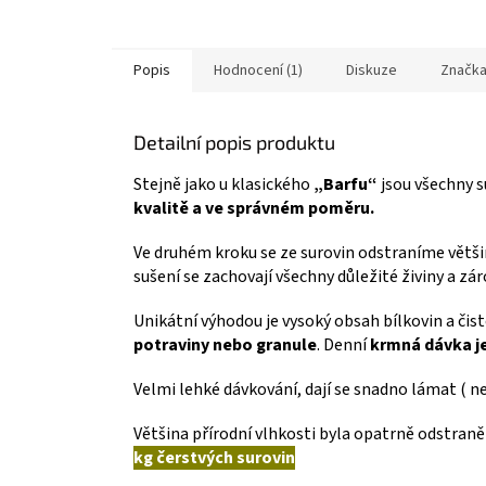
Popis
Hodnocení (1)
Diskuze
Značk
Detailní popis produktu
Stejně jako u klasického
„Barfu“
jsou všechny 
kvalitě a ve správném poměru.
Ve druhém kroku se ze surovin odstraníme větš
sušení se zachovají všechny důležité živiny a zá
Unikátní výhodou je vysoký obsah bílkovin a čist
potraviny nebo granule
. Denní
krmná dávka je
Velmi lehké dávkování, dají se snadno lámat ( ne
Většina přírodní vlhkosti byla opatrně odstran
kg ​​čerstvých surovin