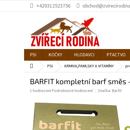
Přejít
+420312523756
obchod@zvirecirodina
na
obsah
PSI
KOČKY
HLODAVCI
PTACTVO
Domů
PSI
KRMIVA,PAMLSKY A VITAMÍNY
pr
BARFIT kompletní barf směs 
Průměrné
1 hodnocení
Podrobnosti hodnocení
Značka:
Barfit
hodnocení
produktu
je
5,0
z
5
hvězdiček.