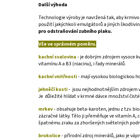
Další výhoda
Technologie výroby je navržená tak, aby krmivo 
použití jakýchkoli emulgátorů a jiných škodlivin
pro odstraňování zubního plaku.
Vše ve správném poměru.
kachní svalovina
- je dobrým zdrojem vysoce kv
vitamínu A a B3 (niacinu), i řady minerálů.
kachní vnitřnosti
- mají vysokou biologickou h
jehněčí kosti
- jsou nejhodnotnějším zdrojem v
Je důležité hlídat v krmné dávce množství čisté
mrkev
- obsahuje beta-karoten, jednu z tzv. bio
zázračné látky. Tělo ji přeměňuje ve vitamín A, 
špatnému zraku za zhoršených světelných pod
brokolice
- přírodní zdroj minerálů, jako je vápn