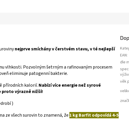
a
Dop
Kate
suroviny
nejprve smíchány v čerstvém stavu, v té nejlepší
EAN
:
dle 
inu vlhkosti. Pozvolným šetrným a rafinovaným procesem
speci
roveň eliminuje patogenní bakterie.
výži
věk 
ě přírodních kalorií.
Nabízí více energie než syrové
velik
 proto výrazně nižší!
znač
drobí )
ěna ze všech surovin
to znamená, že
1 kg Barfit odpovídá 4-5