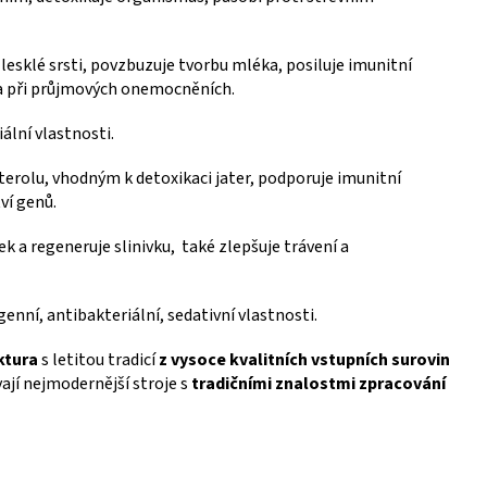
esklé srsti, povzbuzuje tvorbu mléka, posiluje imunitní
 a při průjmových onemocněních.
ální vlastnosti.
terolu, vhodným k detoxikaci jater, podporuje imunitní
ví genů.
k a regeneruje slinivku, také zlepšuje trávení a
enní, antibakteriální, sedativní vlastnosti.
ktura
s letitou tradicí
z vysoce kvalitních vstupních surovin
ají nejmodernější stroje s
tradičními znalostmi zpracování