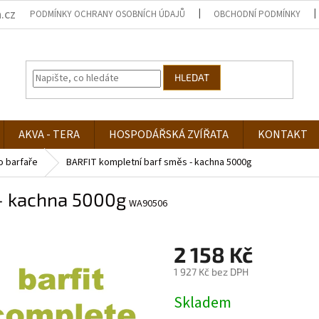
.cz
PODMÍNKY OCHRANY OSOBNÍCH ÚDAJŮ
OBCHODNÍ PODMÍNKY
HLEDAT
AKVA - TERA
HOSPODÁŘSKÁ ZVÍŘATA
KONTAKT
o barfaře
BARFIT kompletní barf směs - kachna 5000g
- kachna 5000g
WA90506
2 158 Kč
1 927 Kč bez DPH
Měrná
Skladem
cena: