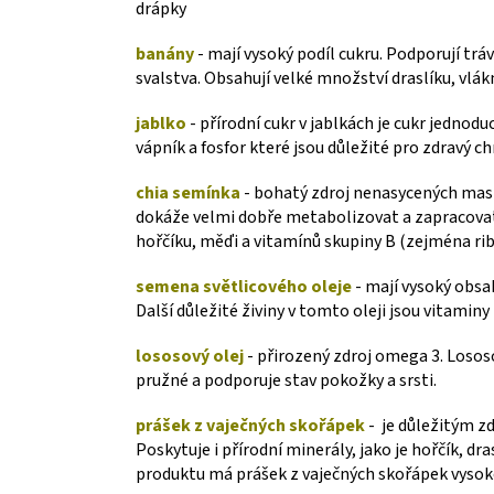
drápky
banány
- mají vysoký podíl cukru. Podporují tráv
svalstva. Obsahují velké množství draslíku, vlák
jablko
- přírodní cukr v jablkách je cukr jednod
vápník a fosfor které jsou důležité pro zdravý chr
chia semínka
- bohatý zdroj nenasycených mast
dokáže velmi dobře metabolizovat a zapracovat 
hořčíku, měďi a vitamínů skupiny B (zejména ribo
semena světlicového
oleje
- mají vysoký obsa
Další důležité živiny v tomto oleji jsou vitaminy 
lososový olej
- přirozený zdroj omega 3. Losos
pružné a podporuje stav pokožky a srsti.
prášek z vaječných skořápek
- je důležitým z
Poskytuje i přírodní minerály, jako je hořčík, dr
produktu má prášek z vaječných skořápek vysok