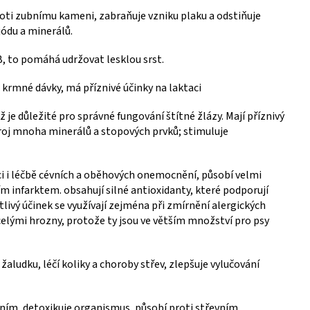
roti zubnímu kameni, zabraňuje vzniku plaku a odstiňuje
ódu a minerálů.
B, to pomáhá udržovat lesklou srst.
 krmné dávky, má příznivé účinky na laktaci
ž je důležité pro správné fungování štítné žlázy. Mají příznivý
droj mnoha minerálů a stopových prvků; stimuluje
ci i léčbě cévních a oběhových onemocnění, působí velmi
ním infarktem. obsahují silné antioxidanty, které podporují
livý účinek se využívají zejména při zmírnění alergických
 celými hrozny, protože ty jsou ve větším množství pro psy
žaludku, léčí koliky a choroby střev, zlepšuje vylučování
ísním, detoxikuje organismus, působí proti střevním