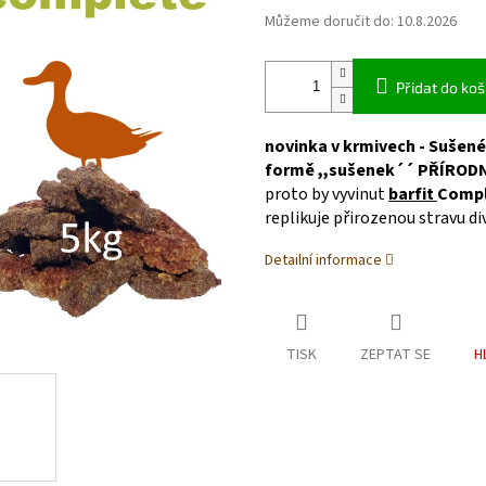
Můžeme doručit do:
10.8.2026
Přidat do koš
novinka v krmivech
- Sušené
formě ,,sušenek
´´
PŘÍRODN
proto by vyvinut
barfit
Comp
replikuje přirozenou stravu d
Detailní informace
TISK
ZEPTAT SE
H