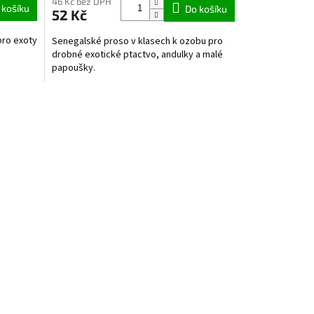
46 Kč bez DPH
 košíku
Do košíku
52 Kč
ro exoty
Senegalské proso v klasech k ozobu pro
drobné exotické ptactvo, andulky a malé
papoušky.