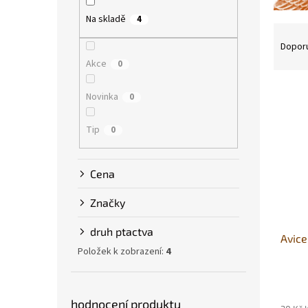
p
Na skladě
a
4
Ř
n
a
Dopor
e
z
Akce
0
l
e
V
n
Novinka
0
ý
í
p
p
Tip
0
i
r
s
o
p
d
Cena
r
u
o
k
Značky
d
t
u
ů
druh ptactva
Avice
k
Položek k zobrazení:
4
t
ů
hodnocení produktu