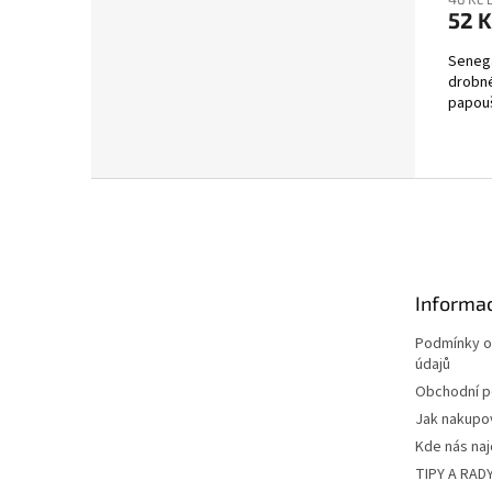
52 K
Senega
drobné
papou
Z
á
p
a
t
Informac
í
Podmínky o
údajů
Obchodní 
Jak nakupo
Kde nás na
TIPY A RAD