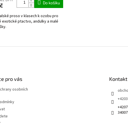
Do košíku
č
lské proso v klasech k ozobu pro
 exotické ptactvo, andulky a malé
šky.
O
v
l
á
d
a
c
í
e pro vás
Kontakt
p
r
chrany osobních
obch
v
+4203
k
podmínky
y
+4207
vat
v
34007
ý
jdete
p
Y
i