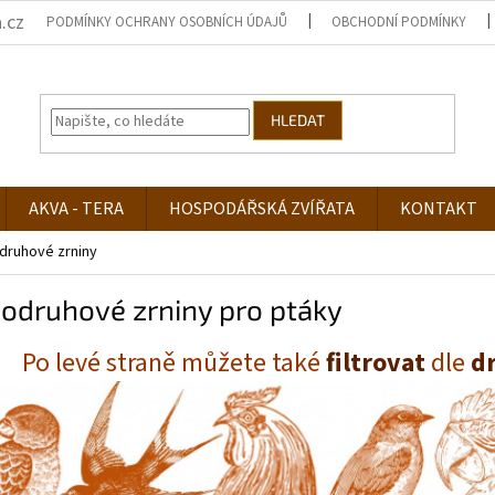
.cz
PODMÍNKY OCHRANY OSOBNÍCH ÚDAJŮ
OBCHODNÍ PODMÍNKY
HLEDAT
AKVA - TERA
HOSPODÁŘSKÁ ZVÍŘATA
KONTAKT
druhové zrniny
odruhové zrniny pro ptáky
Po levé straně můžete také
filtrovat
dle
d