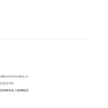
od
@
zvirecirodina.cz
12523756
25588334, +4206023