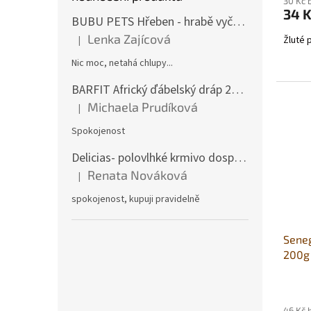
30 Kč 
34 
BUBU PETS Hřeben - hrabě vyčesávací dvouřadé modré 11x15cm
Lenka Zajícová
Žluté 
|
Hodnocení produktu je 1 z 5 hvězdiček.
Nic moc, netahá chlupy...
BARFIT Africký ďábelský dráp 250g
Michaela Prudíková
|
Hodnocení produktu je 5 z 5 hvězdiček.
Spokojenost
Delicias- polovlhké krmivo dospělý pes 3Kg
Renata Nováková
|
Hodnocení produktu je 5 z 5 hvězdiček.
spokojenost, kupuji pravidelně
Seneg
200g
46 Kč 