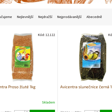
učujeme
Nejlevnější
Nejdražší
Nejprodávanější
Abecedně
Kód:
12.122
Kó
ntra Proso žluté 1kg
Avicentra slunečnice černá 
Skladem