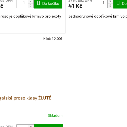
bez DPH
37 Kč bez DPH
Do košíku
Do
Kč
41 Kč
proso je doplňkové krmivo pro exoty
Jednodruhové doplňkové krmivo p
Kód:
12.001
alské proso klasy ŽLUTÉ
Skladem
bez DPH