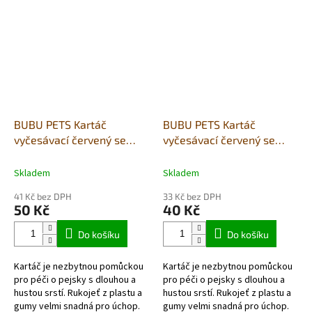
odstraňují odumřelé chlupy,
podsadu...
BUBU PETS Kartáč
BUBU PETS Kartáč
vyčesávací červený se
vyčesávací červený se
zahnutými drátky M
zahnutými drátky S
10,5x6,5x15,5cm
8x5,5x14,5cm
Skladem
Skladem
41 Kč bez DPH
33 Kč bez DPH
50 Kč
40 Kč
Do košíku
Do košíku
Kartáč je nezbytnou pomůckou
Kartáč je nezbytnou pomůckou
pro péči o pejsky s dlouhou a
pro péči o pejsky s dlouhou a
hustou srstí. Rukojeť z plastu a
hustou srstí. Rukojeť z plastu a
gumy velmi snadná pro úchop.
gumy velmi snadná pro úchop.