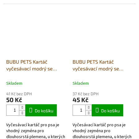
Štětinky vyrobeny z kovu.
Štětinky vyrobeny z kovu.
BUBU PETS Kartáč
BUBU PETS Kartáč
vyčesávací modrý se
vyčesávací modrý se
zahnutými drátky L
zahnutými drátky M
12x6x17cm
9x4,5x16cm
Skladem
Skladem
41 Kč bez DPH
37 Kč bez DPH
50 Kč
45 Kč
Do košíku
Do košíku
Vyčesávací kartáč pro psa je
Vyčesávací kartáč pro psa je
vhodný zejména pro
vhodný zejména pro
dlouhosrstá plemena, u kterých
dlouhosrstá plemena, u kterých