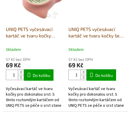
UNIQ PETS vyčesávací
UNIQ PETS vyčesávací
kartáč ve tvaru kočky
kartáč ve tvaru kočky šedý
růžový 19,2×8,5×4,4cm
19,2×8,5×4,4cm
Skladem
Skladem
57 Kč bez DPH
57 Kč bez DPH
69 Kč
69 Kč
Do košíku
Do košíku
Vyčesávací kartáč ve tvaru
Vyčesávací kartáč ve tvaru
kočky pro dokonalou srst. S
kočky pro dokonalou srst. S
tímto roztomilým kartáčem od
tímto roztomilým kartáčem od
UNIQ PETS se péče o srst stane
UNIQ PETS se péče o srst stane
oblíbenou chvílí pro vás i vašeho
oblíbenou chvílí pro vás i vašeho
mazlíčka. Kartáč je ve...
mazlíčka. Kartáč je ve...