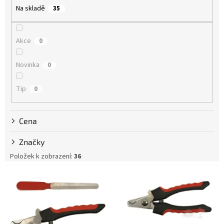
o
Na skladě
35
d
u
k
Akce
0
t
ů
Novinka
0
Tip
0
Cena
Značky
Položek k zobrazení:
36
V
ý
p
i
s