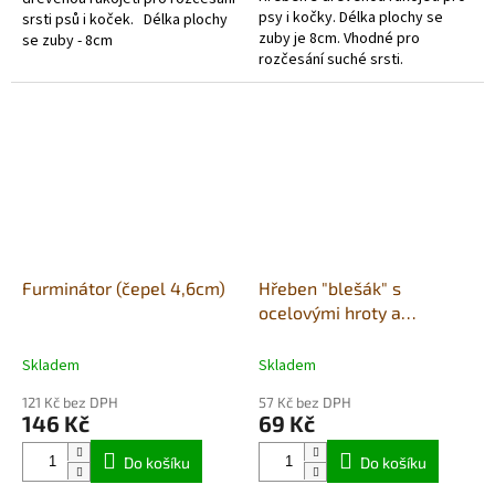
psy i kočky. Délka plochy se
srsti psů i koček. Délka plochy
zuby je 8cm. Vhodné pro
se zuby - 8cm
rozčesání suché srsti.
Furminátor (čepel 4,6cm)
Hřeben "blešák" s
ocelovými hroty a
měkčeným držadlem
Skladem
Skladem
121 Kč bez DPH
57 Kč bez DPH
146 Kč
69 Kč
Do košíku
Do košíku