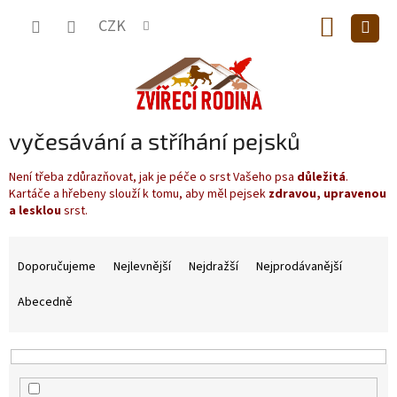
Přejít
NÁKUP
na
CZK
obsah
KOŠÍK
vyčesávání a stříhání pejsků
Není třeba zdůrazňovat, jak je péče o srst Vašeho psa
důležitá
.
Kartáče a hřebeny slouží k tomu, aby měl pejsek
zdravou, upravenou
a lesklou
srst.
Ř
a
Doporučujeme
Nejlevnější
Nejdražší
Nejprodávanější
z
e
Abecedně
n
í
p
r