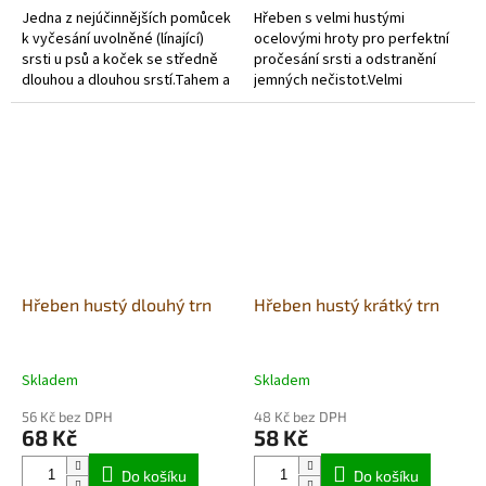
Jedna z nejúčinnějších pomůcek
Hřeben s velmi hustými
k vyčesání uvolněné (línající)
ocelovými hroty pro perfektní
srsti u psů a koček se středně
pročesání srsti a odstranění
dlouhou a dlouhou srstí.Tahem a
jemných nečistot.Velmi
jemným tlakem vytáhne
komfortní měkčená a
uvolněné (línající) chlupy ze...
neklouzavá rukojeť.
Hřeben hustý dlouhý trn
Hřeben hustý krátký trn
Skladem
Skladem
56 Kč bez DPH
48 Kč bez DPH
68 Kč
58 Kč
Do košíku
Do košíku