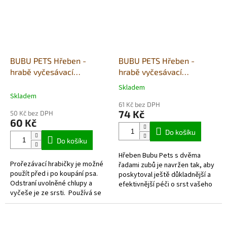
BUBU PETS Hřeben -
BUBU PETS Hřeben -
hrabě vyčesávací
hrabě vyčesávací
dvouřadé červené
dvouřadé modré 11x15cm
Skladem
Průměrné
11x15,5cm
Skladem
hodnocení
61 Kč bez DPH
produktu
74 Kč
50 Kč bez DPH
je
60 Kč
1,0
Do košíku
z
Do košíku
5
Hřeben Bubu Pets s dvěma
hvězdiček.
Prořezávací hrabičky je možné
řadami zubů je navržen tak, aby
použít před i po koupání psa.
poskytoval ještě důkladnější a
Odstraní uvolněné chlupy a
efektivnější péči o srst vašeho
vyčeše je ze srsti. Používá se
domácího mazlíčka. Jeho
především pro velká plemena
dvouřadý design umožňuje...
psů s dlouhou a...