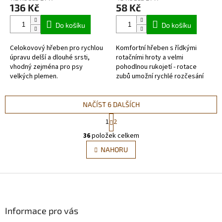
136 Kč
58 Kč
Do košíku
Do košíku
Celokovový hřeben pro rychlou
Komfortní hřeben s řídkými
úpravu delší a dlouhé srsti,
rotačními hroty a velmi
vhodný zejména pro psy
pohodlnou rukojetí - rotace
velkých plemen.
zubů umožní rychlé rozčesání
zacuchané srsti bez
zbytečného tahání, řídké hroty
jsou výborné k...
NAČÍST 6 DALŠÍCH
S
1
2
t
O
r
36
položek celkem
v
á
l
NAHORU
n
á
k
d
o
v
Z
a
á
c
á
n
í
p
í
p
a
Informace pro vás
r
t