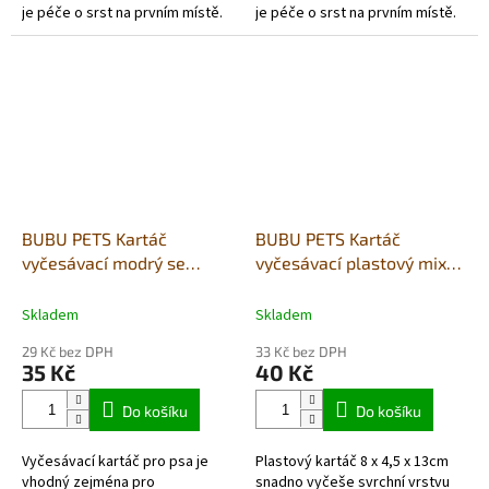
je péče o srst na prvním místě.
je péče o srst na prvním místě.
Kartáč disponuje
Kartáč disponuje
pohodlnou, protiskluzovou
pohodlnou, protiskluzovou
rukojetí....
rukojetí....
BUBU PETS Kartáč
BUBU PETS Kartáč
vyčesávací modrý se
vyčesávací plastový mix
zahnutými drátky S
barev 8x4,5x13cm
6x4,5x16cm
Skladem
Skladem
29 Kč bez DPH
33 Kč bez DPH
35 Kč
40 Kč
Do košíku
Do košíku
Vyčesávací kartáč pro psa je
Plastový kartáč 8 x 4,5 x 13cm
vhodný zejména pro
snadno vyčeše svrchní vrstvu