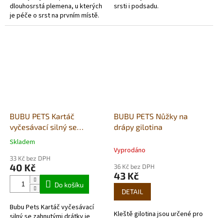
dlouhosrstá plemena, u kterých
srsti i podsadu.
je péče o srst na prvním místě.
Kartáč disponuje
pohodlnou, protiskluzovou
rukojetí....
BUBU PETS Kartáč
BUBU PETS Nůžky na
vyčesávací silný se
drápy gilotina
zahnutými drátky
Skladem
Průměrné
10x5x16,5cm
Vyprodáno
hodnocení
33 Kč bez DPH
produktu
40 Kč
36 Kč bez DPH
je
43 Kč
5,0
Do košíku
z
DETAIL
5
Bubu Pets Kartáč vyčesávací
hvězdiček.
Kleště gilotina jsou určené pro
silný se zahnutými drátky je