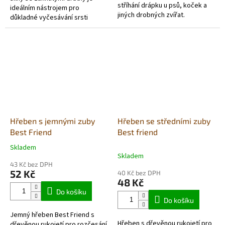
stříhání drápku u psů, koček a
ideálním nástrojem pro
jiných drobných zvířat.
důkladné vyčesávání srsti
vašeho psa. Díky svému
unikátnímu designu se snadno
dostane až ke...
Hřeben s jemnými zuby
Hřeben se středními zuby
Best Friend
Best friend
Skladem
Průměrné
Skladem
hodnocení
43 Kč bez DPH
produktu
52 Kč
40 Kč bez DPH
je
48 Kč
5,0
Do košíku
z
Do košíku
5
Jemný hřeben Best Friend s
hvězdiček.
Hřeben s dřevěnou rukojetí pro
dřevěnou rukojetí pro rozčesání