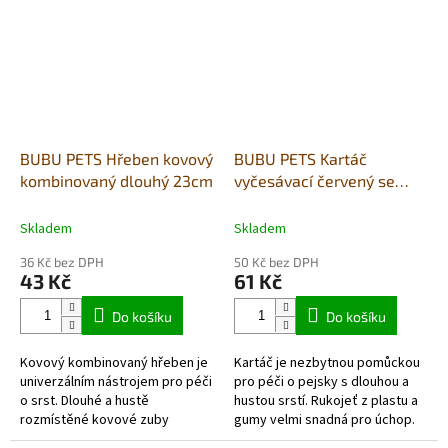
BUBU PETS Hřeben kovový
BUBU PETS Kartáč
kombinovaný dlouhý 23cm
vyčesávací červený se
zahnutými drátky L
11,5cmx9x19cm
Skladem
Skladem
36 Kč bez DPH
50 Kč bez DPH
43 Kč
61 Kč
Do košíku
Do košíku
Kovový kombinovaný hřeben je
Kartáč je nezbytnou pomůckou
univerzálním nástrojem pro péči
pro péči o pejsky s dlouhou a
o srst. Dlouhé a hustě
hustou srstí. Rukojeť z plastu a
rozmístěné kovové zuby
gumy velmi snadná pro úchop.
efektivně pronikají do srsti,
Štětinky vyrobeny z kovu.