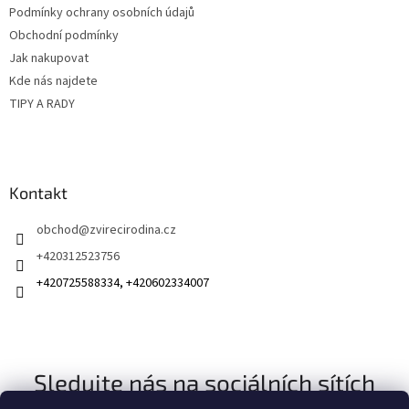
v
Podmínky ochrany osobních údajů
í
k
Obchodní podmínky
y
v
Jak nakupovat
ý
Kde nás najdete
p
TIPY A RADY
i
s
u
Kontakt
obchod
@
zvirecirodina.cz
+420312523756
+420725588334, +420602334007
Sledujte nás na sociálních sítích