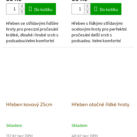
Do košíku
Do košíku
Hřeben se střídavými řidšími
Hřeben s řídkými střídavými
hroty pro precizní pročesání
ocelovými hroty pro perfektní
krátké, dlouhé i hrubé srsti s
pročesání delší srsti s
podsadou.Velmi komfortní
podsadou. Velmi komfortní
měkčená a neklouzavá rukojeť.
měkčená a neklouzavá rukojeť.
Hřeben kovový 25cm
Hřeben otočné řídké hroty
Skladem
Skladem
112 Kč bez DPH
48 Kč bez DPH