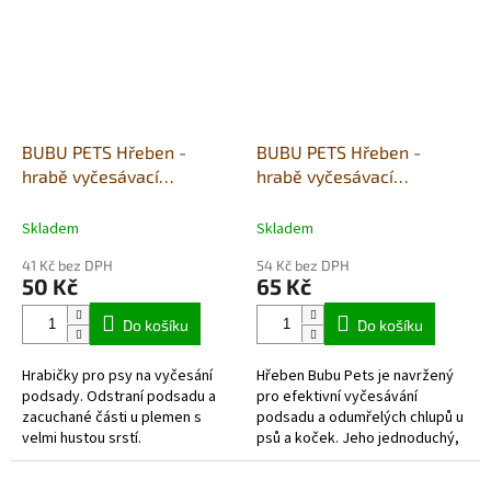
BUBU PETS Hřeben -
BUBU PETS Hřeben -
hrabě vyčesávací
hrabě vyčesávací
jednořadé červené
jednořadé modré 11x15cm
11x15,5cm
Skladem
Skladem
41 Kč bez DPH
54 Kč bez DPH
50 Kč
65 Kč
Do košíku
Do košíku
Hrabičky pro psy na vyčesání
Hřeben Bubu Pets je navržený
podsady. Odstraní podsadu a
pro efektivní vyčesávání
zacuchané části u plemen s
podsadu a odumřelých chlupů u
velmi hustou srstí.
psů a koček. Jeho jednoduchý,
ale účinný design zajišťuje, že
srst vašeho mazlíčka zůstává...