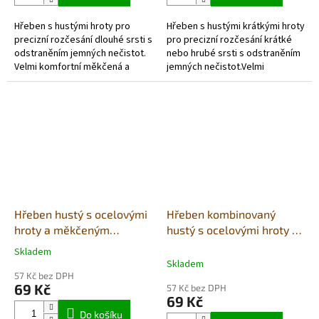
Hřeben s hustými hroty pro
Hřeben s hustými krátkými hroty
precizní rozčesání dlouhé srsti s
pro precizní rozčesání krátké
odstraněním jemných nečistot.
nebo hrubé srsti s odstraněním
Velmi komfortní měkčená a
jemných nečistot.Velmi
neklouzavá rukojeť.
komfortní měkčená a
neklouzavá rukojeť.
Hřeben hustý s ocelovými
Hřeben kombinovaný
hroty a měkčeným
hustý s ocelovými hroty a
držadlem
měkčeným držadlem
Skladem
Průměrné
Skladem
hodnocení
57 Kč bez DPH
produktu
69 Kč
57 Kč bez DPH
je
69 Kč
5,0
Do košíku