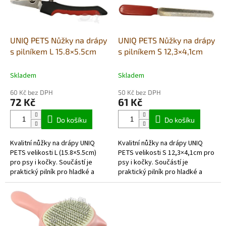
p
r
o
d
UNIQ PETS Nůžky na drápy
UNIQ PETS Nůžky na drápy
u
s pilníkem L 15.8×5.5cm
s pilníkem S 12,3×4,1cm
k
t
Skladem
Skladem
ů
60 Kč bez DPH
50 Kč bez DPH
72 Kč
61 Kč
Do košíku
Do košíku
Kvalitní nůžky na drápy UNIQ
Kvalitní nůžky na drápy UNIQ
PETS velikosti L (15.8×5.5cm)
PETS velikosti S 12,3×4,1cm pro
pro psy i kočky. Součástí je
psy i kočky. Součástí je
praktický pilník pro hladké a
praktický pilník pro hladké a
bezpečné zastřižení drápků.
bezpečné zastřižení drápků.
Zajistěte pravidelnou péči o...
Zajistěte pravidelnou péči o...