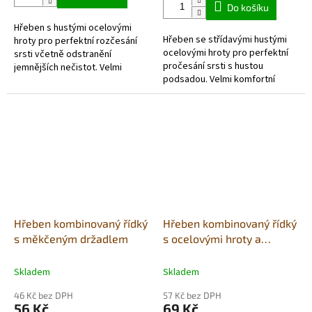
z
Do košíku
5
Hřeben s hustými ocelovými
hvězdiček.
Hřeben se střídavými hustými
hroty pro perfektní rozčesání
ocelovými hroty pro perfektní
srsti včetně odstranění
pročesání srsti s hustou
jemnějších nečistot. Velmi
podsadou. Velmi komfortní
komfortní měkčená a
měkčená a neklouzavá rukojeť.
neklouzavá rukojeť.
Hřeben kombinovaný řídký
Hřeben kombinovaný řídký
s měkčeným držadlem
s ocelovými hroty a
měkčeným držadlem
Skladem
Skladem
46 Kč bez DPH
57 Kč bez DPH
56 Kč
69 Kč