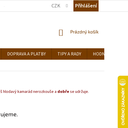
CZK
Přihlášení
JAK NAKUPOVAT
KDE NÁS NAJDETE
TIPY A RADY
NÁKUPNÍ
Prázdný košík
KOŠÍK
DOPRAVA A PLATBY
TIPY A RADY
HODNOCENÍ OB
 Váš hlodavý kamarád nerozkouše a
dobře
se udržuje.
vujeme.