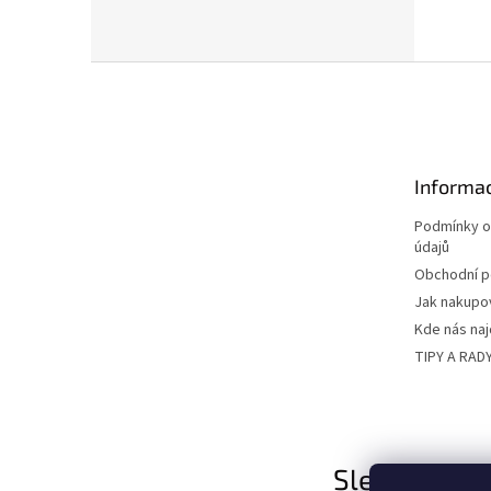
Z
á
p
a
t
Informac
í
Podmínky o
údajů
Obchodní 
Jak nakupo
Kde nás na
TIPY A RAD
Sledujte nás