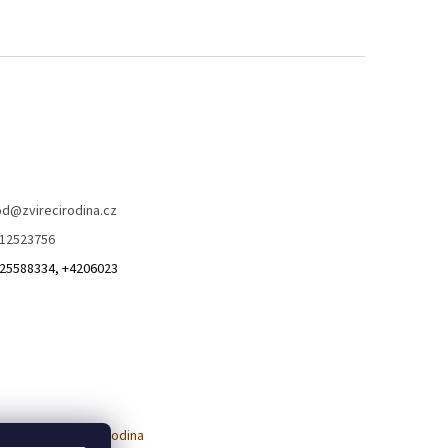
od
@
zvirecirodina.cz
12523756
25588334, +4206023