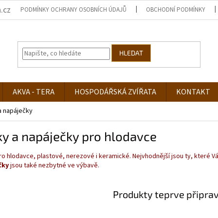
.cz
PODMÍNKY OCHRANY OSOBNÍCH ÚDAJŮ
OBCHODNÍ PODMÍNKY
HLEDAT
AKVA - TERA
HOSPODÁŘSKÁ ZVÍŘATA
KONTAKT
a napáječky
y a napáječky pro hlodavce
o hlodavce, plastové, nerezové i keramické. Nejvhodnější jsou ty, které
čky
jsou také nezbytné ve výbavě.
Produkty teprve připra