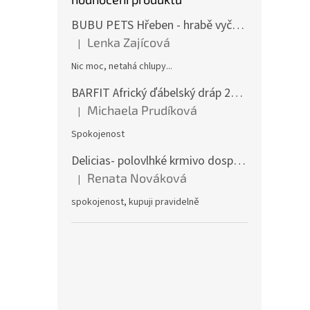
p
a
BUBU PETS Hřeben - hrabě vyčesávací dvouřadé modré 11x15cm
n
Lenka Zajícová
|
Hodnocení produktu je 1 z 5 hvězdiček.
e
l
Nic moc, netahá chlupy...
BARFIT Africký ďábelský dráp 250g
Michaela Prudíková
|
Hodnocení produktu je 5 z 5 hvězdiček.
Spokojenost
Delicias- polovlhké krmivo dospělý pes 3Kg
Renata Nováková
|
Hodnocení produktu je 5 z 5 hvězdiček.
spokojenost, kupuji pravidelně