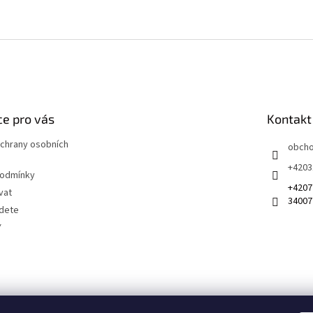
e pro vás
Kontakt
chrany osobních
obch
+4203
podmínky
+4207
vat
34007
jdete
Y
 na sociálních sítích