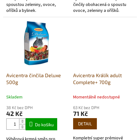
spoustou zeleniny, ovoce,
činčily obohacená o spoustu
oříšků a bylinek.
ovoce, zeleniny a oříšků.
Avicentra činčila Deluxe
Avicentra Králík adult
500g
Complete+ 700g
Skladem
Momentálně nedostupné
38 Kč bez DPH
63 Kč bez DPH
42 Kč
71 Kč
DETAIL
Do košíku
Kompletní super prémiové
Výběrová krmná směs pro