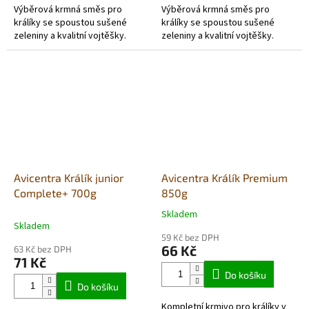
Výběrová krmná směs pro
Výběrová krmná směs pro
králíky se spoustou sušené
králíky se spoustou sušené
zeleniny a kvalitní vojtěšky.
zeleniny a kvalitní vojtěšky.
Avicentra Králík junior
Avicentra Králík Premium
Complete+ 700g
850g
Skladem
Průměrné
Skladem
hodnocení
59 Kč bez DPH
produktu
66 Kč
63 Kč bez DPH
je
71 Kč
5,0
Do košíku
z
Do košíku
5
Kompletní krmivo pro králíky v
hvězdiček.