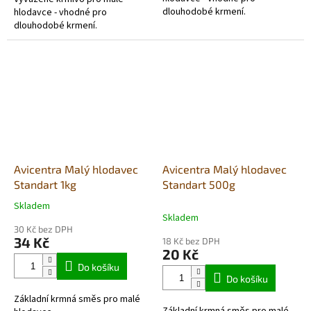
dlouhodobé krmení.
hlodavce - vhodné pro
dlouhodobé krmení.
Avicentra Malý hlodavec
Avicentra Malý hlodavec
Standart 1kg
Standart 500g
Skladem
Průměrné
Skladem
hodnocení
30 Kč bez DPH
produktu
34 Kč
18 Kč bez DPH
je
20 Kč
4,0
Do košíku
z
Do košíku
5
Základní krmná směs pro malé
hvězdiček.
Základní krmná směs pro malé