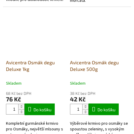
morčata.
Avicentra Osmák degu
Avicentra Osmák degu
Deluxe 1kg
Deluxe 500g
Skladem
Skladem
68 Kč bez DPH
38 Kč bez DPH
76 Kč
42 Kč
Do košíku
Do košíku
Kompletní gurmánské krmivo
Výběrové krmivo pro osmáky se
pro Osmáky, největší mlsouny s
spoustou zeleniny, s vysokým