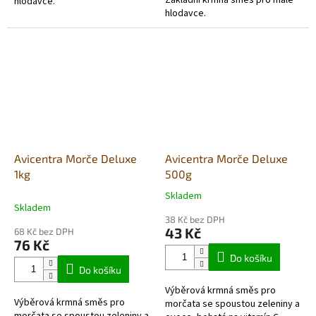
hlodavce.
hlodavce.
Avicentra Morče Deluxe
Avicentra Morče Deluxe
1kg
500g
Skladem
Průměrné
Skladem
hodnocení
38 Kč bez DPH
produktu
43 Kč
68 Kč bez DPH
je
76 Kč
5,0
Do košíku
z
Do košíku
5
Výběrová krmná směs pro
hvězdiček.
Výběrová krmná směs pro
morčata se spoustou zeleniny a