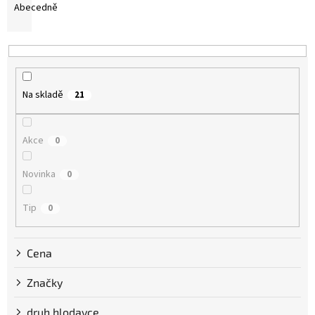
o
Abecedně
d
u
k
t
ů
Na skladě
21
Akce
0
Novinka
0
Tip
0
Cena
Značky
druh hlodavce