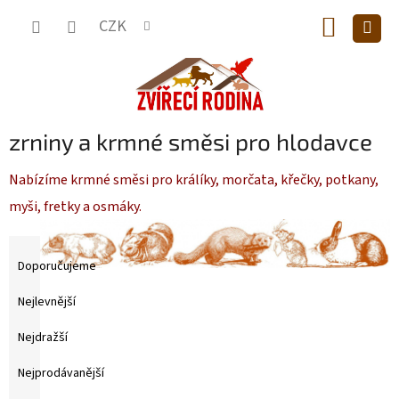
Přejít
NÁKUP
na
CZK
obsah
KOŠÍK
zrniny a krmné směsi pro hlodavce
Nabízíme krmné směsi pro králíky, morčata, křečky, potkany,
myši, fretky a osmáky.
Ř
a
Doporučujeme
z
e
Nejlevnější
n
Nejdražší
í
p
Nejprodávanější
r