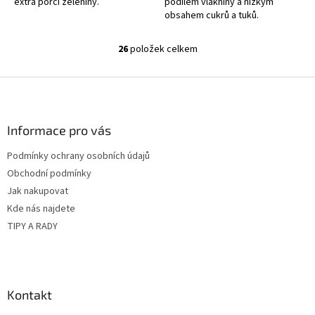
extra porcí zeleniny.
podílem vlákniny a nízkým
obsahem cukrů a tuků.
26
položek celkem
O
v
l
Z
á
á
d
p
a
a
Informace pro vás
c
t
í
Podmínky ochrany osobních údajů
í
p
Obchodní podmínky
r
v
Jak nakupovat
k
Kde nás najdete
y
TIPY A RADY
v
ý
p
i
s
Kontakt
u