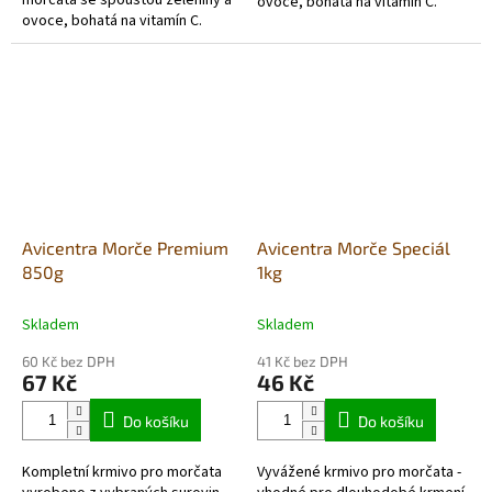
morčata se spoustou zeleniny a
ovoce, bohatá na vitamín C.
ovoce, bohatá na vitamín C.
Avicentra Morče Premium
Avicentra Morče Speciál
850g
1kg
Skladem
Skladem
60 Kč bez DPH
41 Kč bez DPH
67 Kč
46 Kč
Do košíku
Do košíku
Kompletní krmivo pro morčata
Vyvážené krmivo pro morčata -