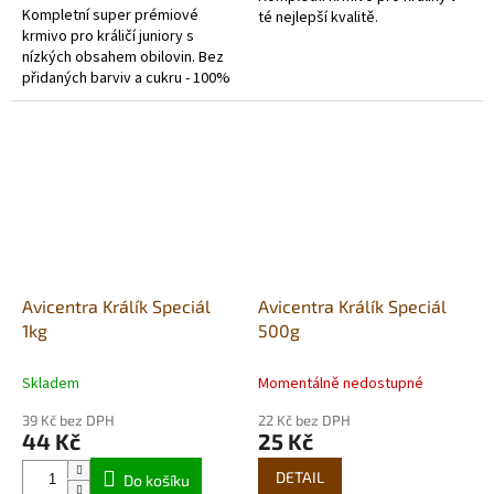
Kompletní super prémiové
té nejlepší kvalitě.
krmivo pro králičí juniory s
nízkých obsahem obilovin. Bez
přidaných barviv a cukru - 100%
natural.
Avicentra Králík Speciál
Avicentra Králík Speciál
1kg
500g
Skladem
Momentálně nedostupné
39 Kč bez DPH
22 Kč bez DPH
44 Kč
25 Kč
DETAIL
Do košíku