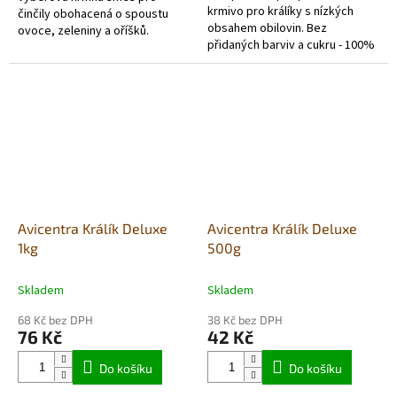
krmivo pro králíky s nízkých
činčily obohacená o spoustu
obsahem obilovin. Bez
ovoce, zeleniny a oříšků.
přidaných barviv a cukru - 100%
natural.
Avicentra Králík Deluxe
Avicentra Králík Deluxe
1kg
500g
Skladem
Skladem
68 Kč bez DPH
38 Kč bez DPH
76 Kč
42 Kč
Do košíku
Do košíku