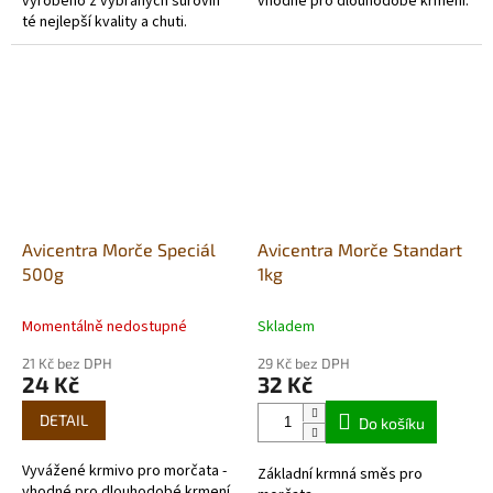
vyrobeno z vybraných surovin
vhodné pro dlouhodobé krmení.
té nejlepší kvality a chuti.
Avicentra Morče Speciál
Avicentra Morče Standart
500g
1kg
Momentálně nedostupné
Skladem
21 Kč bez DPH
29 Kč bez DPH
24 Kč
32 Kč
DETAIL
Do košíku
Vyvážené krmivo pro morčata -
Základní krmná směs pro
vhodné pro dlouhodobé krmení.