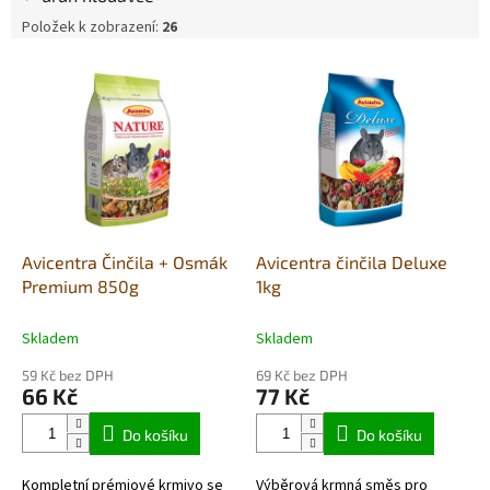
Položek k zobrazení:
26
V
ý
p
i
s
p
r
o
d
Avicentra Činčila + Osmák
Avicentra činčila Deluxe
u
Premium 850g
1kg
k
t
Skladem
Skladem
ů
59 Kč bez DPH
69 Kč bez DPH
66 Kč
77 Kč
Do košíku
Do košíku
Kompletní prémiové krmivo se
Výběrová krmná směs pro