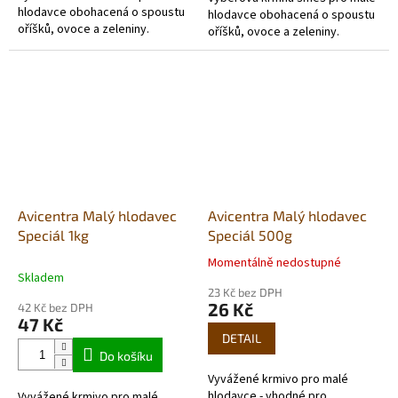
hlodavce obohacená o spoustu
hlodavce obohacená o spoustu
oříšků, ovoce a zeleniny.
oříšků, ovoce a zeleniny.
Avicentra Malý hlodavec
Avicentra Malý hlodavec
Speciál 1kg
Speciál 500g
Momentálně nedostupné
Průměrné
Skladem
hodnocení
23 Kč bez DPH
produktu
26 Kč
42 Kč bez DPH
je
47 Kč
4,0
DETAIL
z
Do košíku
5
Vyvážené krmivo pro malé
hvězdiček.
hlodavce - vhodné pro
Vyvážené krmivo pro malé