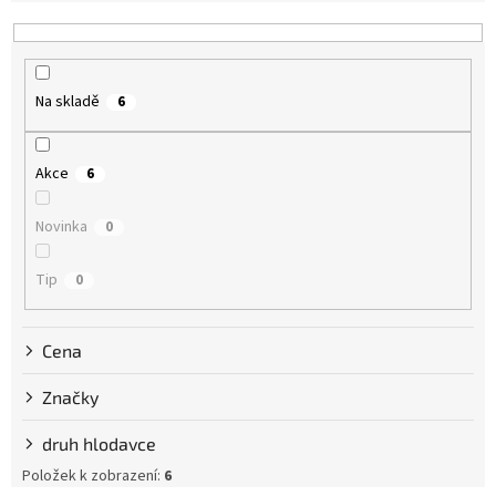
í
p
r
o
Na skladě
6
d
u
k
Akce
6
t
ů
Novinka
0
Tip
0
Cena
Značky
druh hlodavce
Položek k zobrazení:
6