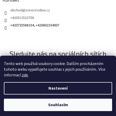
obchod
@
zvirecirodina.cz
+420312523756
+420725588334, +420602334007
Sledujte nás na sociálních sítích
Tento web používá soubory cookie. Dalším procházením
tohoto webu vyjadřujete souhlas s jejich používáním.. Více
informací
zde
.
Nastavení
Vytvořil Shoptet
Souhlasím
Copyright 2026
Zvířecí rodina
. Všechna práva vyhrazena.
Získejte slevu 100 Kč