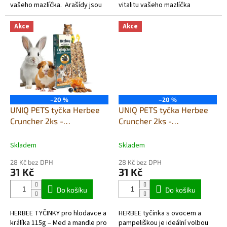
vašeho mazlíčka. Arašídy jsou
vitalitu vašeho mazlíčka
bohaté na tuky a kalorie, což
Dopřejte svému hlodavci či
hlodavcům...
králíkovi lahodnou a zdravou
Akce
Akce
odměnu v...
–20 %
–20 %
UNIQ PETS tyčka Herbee
UNIQ PETS tyčka Herbee
Cruncher 2ks -
Cruncher 2ks -
křeček,králík,morče - med
křeček,králík,morče -
a mandle
ovoce a pampeliška
Skladem
Skladem
28 Kč bez DPH
28 Kč bez DPH
31 Kč
31 Kč
Do košíku
Do košíku
HERBEE TYČINKY pro hlodavce a
HERBEE tyčinka s ovocem a
králíka 115g – Med a mandle pro
pampeliškou je ideální volbou