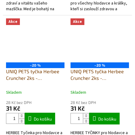
zdraví a vitalitu vašeho
pro všechny hlodavce a králíky,
mazlíčka. Med je bohatý na
kteří si zaslouží zdravou a
jednoduché cukry, což
chutnou odměnu! Pampeliška
hlodavcům poskytuje rychlý
má močopudné a detoxikační...
Akce
Akce
zdroj...
–20 %
–20 %
UNIQ PETS tyčka Herbee
UNIQ PETS tyčka Herbee
Cruncher 2ks -
Cruncher 2ks -
křeček,králík,morče -
křeček,králík,morče -
ovoce a zelenina s
zelenina a laskavec
Skladem
Skladem
pampeliškou
28 Kč bez DPH
28 Kč bez DPH
31 Kč
31 Kč
Do košíku
Do košíku
HERBEE Tyčinka pro hlodavce a
HERBEE TYČINKY pro hlodavce a