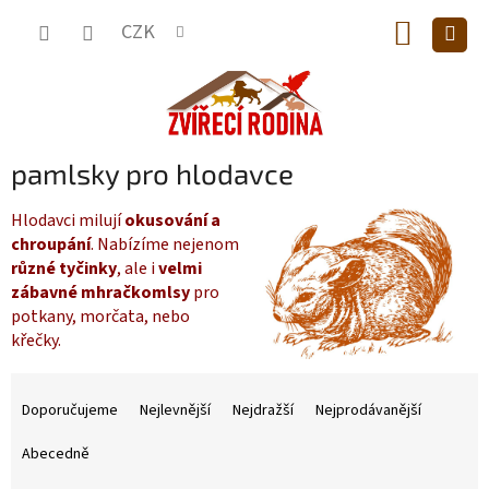
Přejít
NÁKUP
na
CZK
obsah
KOŠÍK
pamlsky pro hlodavce
Hlodavci milují
okusování a
chroupání
. Nabízíme nejenom
různé tyčinky
, ale i
velmi
zábavné
mhračkomlsy
pro
potkany, morčata, nebo
křečky.
Ř
a
Doporučujeme
Nejlevnější
Nejdražší
Nejprodávanější
z
e
Abecedně
n