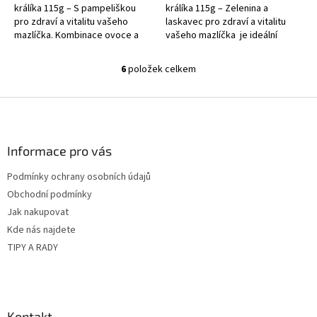
králíka 115g – S pampeliškou
králíka 115g – Zelenina a
pro zdraví a vitalitu vašeho
laskavec pro zdraví a vitalitu
mazlíčka. Kombinace ovoce a
vašeho mazlíčka je ideální
zeleniny v čele se sladkými
volbou pro všechny hlodavce a
jablky a mrkví uspokojí i ty...
králíky, kteří si...
6
položek celkem
O
v
l
Z
á
á
d
p
a
a
Informace pro vás
c
t
í
Podmínky ochrany osobních údajů
í
p
Obchodní podmínky
r
v
Jak nakupovat
k
Kde nás najdete
y
TIPY A RADY
v
ý
p
i
s
Kontakt
u