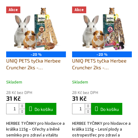
V
Akce
Akce
ý
p
i
s
p
r
o
–20 %
–20 %
d
UNIQ PETS tyčka Herbee
UNIQ PETS tyčka Herbee
u
Cruncher 2ks -
Cruncher 2ks -
k
křeček,králík,morče -
křeček,králík,morče - lesní
t
arašídy a lněné semínko
plody a ostropestřec
Skladem
Skladem
ů
mariánský
28 Kč bez DPH
28 Kč bez DPH
31 Kč
31 Kč
Do košíku
Do košíku
HERBEE TYČINKY pro hlodavce a
HERBEE TYČINKY pro hlodavce a
králíka 115g – Ořechy a lněné
králíka 115g – Lesní plody a
semínko pro zdraví a vitalitu
ostropestřec pro zdraví a