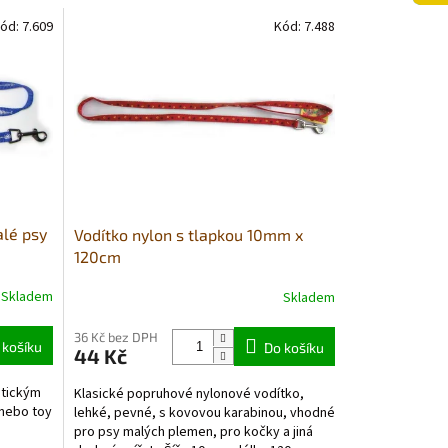
ód:
7.609
Kód:
7.488
alé psy
Vodítko nylon s tlapkou 10mm x
120cm
Skladem
Skladem
36 Kč bez DPH
 košíku
Do košíku
44 Kč
atickým
Klasické popruhové nylonové vodítko,
 nebo toy
lehké, pevné, s kovovou karabinou, vhodné
pro psy malých plemen, pro kočky a jiná