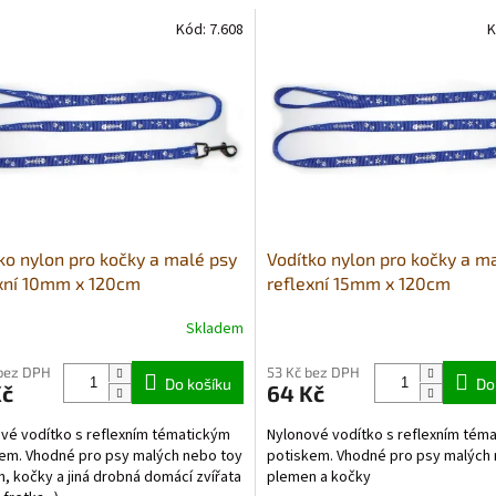
Kód:
7.608
K
ko nylon pro kočky a malé psy
Vodítko nylon pro kočky a m
xní 10mm x 120cm
reflexní 15mm x 120cm
Skladem
bez DPH
53 Kč bez DPH
Do košíku
Do
Kč
64 Kč
vé vodítko s reflexním tématickým
Nylonové vodítko s reflexním tém
em. Vhodné pro psy malých nebo toy
potiskem. Vhodné pro psy malých
, kočky a jiná drobná domácí zvířata
plemen a kočky