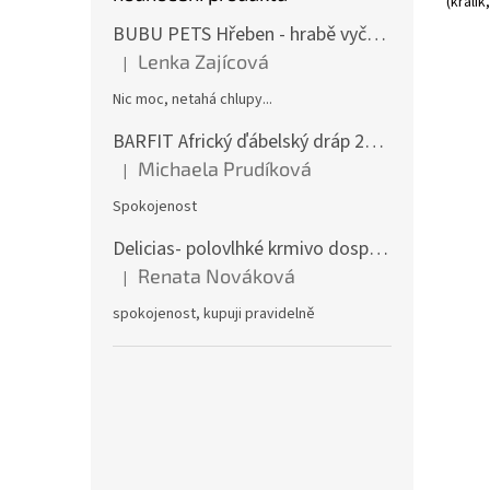
(králík,
BUBU PETS Hřeben - hrabě vyčesávací dvouřadé modré 11x15cm
Lenka Zajícová
|
Hodnocení produktu je 1 z 5 hvězdiček.
Nic moc, netahá chlupy...
BARFIT Africký ďábelský dráp 250g
Michaela Prudíková
|
Hodnocení produktu je 5 z 5 hvězdiček.
Spokojenost
Delicias- polovlhké krmivo dospělý pes 3Kg
Renata Nováková
|
Hodnocení produktu je 5 z 5 hvězdiček.
spokojenost, kupuji pravidelně