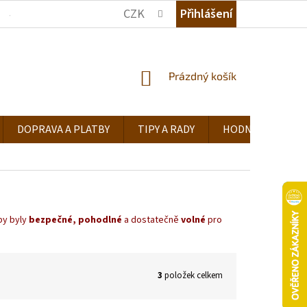
CZK
Přihlášení
JAK NAKUPOVAT
KDE NÁS NAJDETE
TIPY A RADY
NÁKUPNÍ
Prázdný košík
KOŠÍK
DOPRAVA A PLATBY
TIPY A RADY
HODNOCENÍ OB
by byly
bezpečné, pohodlné
a dostatečně
volné
pro
3
položek celkem