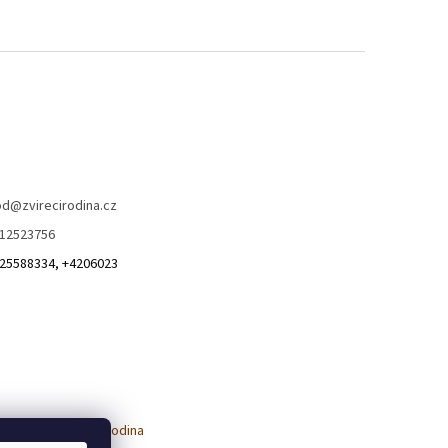
od
@
zvirecirodina.cz
12523756
25588334, +4206023