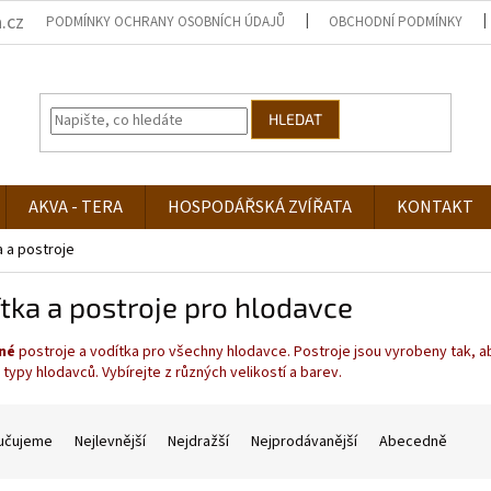
.cz
PODMÍNKY OCHRANY OSOBNÍCH ÚDAJŮ
OBCHODNÍ PODMÍNKY
HLEDAT
AKVA - TERA
HOSPODÁŘSKÁ ZVÍŘATA
KONTAKT
a a postroje
tka a postroje pro hlodavce
né
postroje a vodítka pro všechny hlodavce. Postroje jsou vyrobeny tak, a
typy hlodavců. Vybírejte z různých velikostí a barev.
učujeme
Nejlevnější
Nejdražší
Nejprodávanější
Abecedně