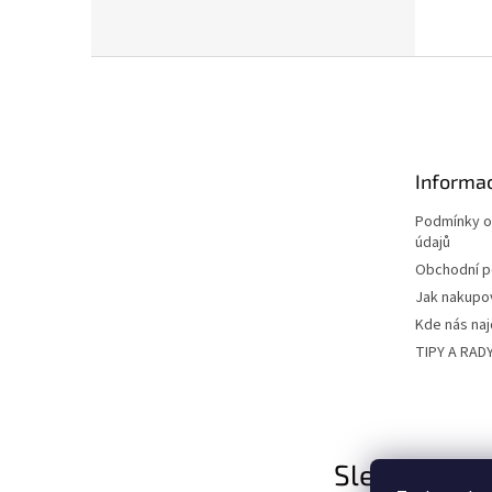
Z
á
p
a
t
Informac
í
Podmínky o
údajů
Obchodní 
Jak nakupo
Kde nás na
TIPY A RAD
Sledujte nás