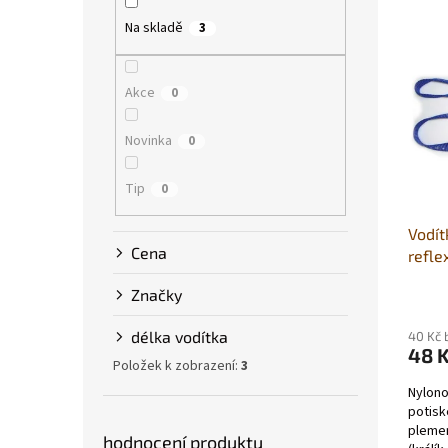
p
V
n
Na skladě
a
3
ý
í
n
p
p
e
i
r
Akce
0
l
s
o
p
d
Novinka
0
r
u
o
k
Tip
0
d
t
u
ů
Vodít
k
Cena
refle
t
ů
Značky
délka vodítka
40 Kč 
48 
Položek k zobrazení:
3
Nylono
potisk
plemen
hodnocení produktu