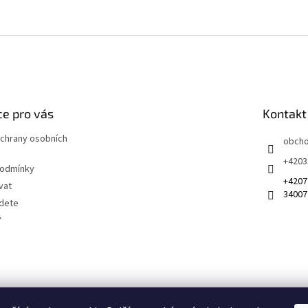
e pro vás
Kontakt
chrany osobních
obch
+4203
podmínky
+4207
vat
34007
jdete
Y
 na sociálních sítích