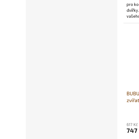
pro ko
dvířky
vašeho
design
BUBU 
zvířa
60x4
617 Kč
747