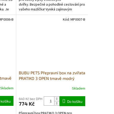
né a
dvířky. Bezpečné a pohodlné cestování pro
ka. Je
vašeho mazlíčka! Vyniká zajímavým
designem, s praktickými...
MP0006-B
Kód:
MP0007-B
BUBU PETS Přepravní box na zvířata
 tmavě
PRATIKO 3 OPEN tmavě modrý
60x40x39cm do 15kg
Skladem
Skladem
640 Kč bez DPH
 košíku
Do košíku
774 Kč
Přepravní box PRATIKO 3 OPEN pro