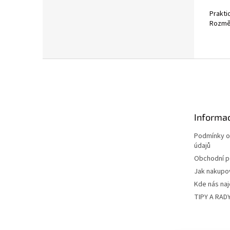
5,0
Prakti
z
Rozmě
5
hvězdi
Z
á
p
a
t
Informac
í
Podmínky o
údajů
Obchodní 
Jak nakupo
Kde nás na
TIPY A RAD