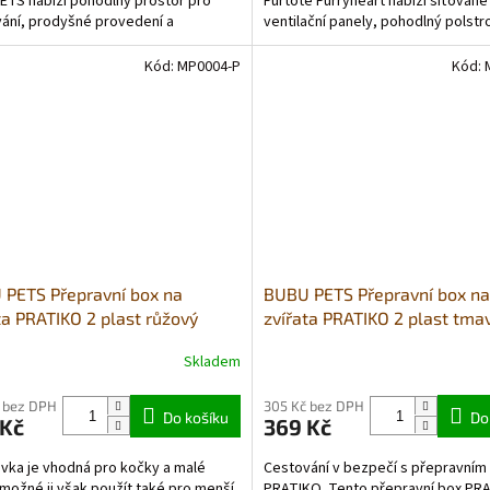
ETS nabízí pohodlný prostor pro
Furtote Furryheart nabízí síťované
ání, prodyšné provedení a
ventilační panely, pohodlný polst
tní rozměry, které...
vnitřek, bezpečnostní...
Kód:
MP0004-P
Kód:
PETS Přepravní box na
BUBU PETS Přepravní box na
ta PRATIKO 2 plast růžový
zvířata PRATIKO 2 plast tma
6x36cm do 15kg
modrý 55x36x36cm do 15kg
Skladem
 bez DPH
305 Kč bez DPH
Do košíku
Do
 Kč
369 Kč
vka je vhodná pro kočky a malé
Cestování v bezpečí s přepravní
 možné ji však použít také pro menší
PRATIKO. Tento přepravní box PR