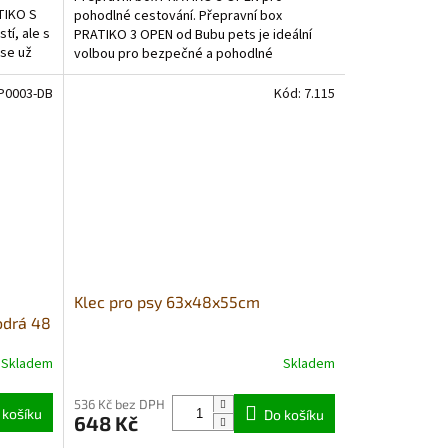
TIKO S
pohodlné cestování. Přepravní box
tí, ale s
PRATIKO 3 OPEN od Bubu pets je ideální
se už
volbou pro bezpečné a pohodlné
cestování. Box má navíc v horní...
P0003-DB
Kód:
7.115
Klec pro psy 63x48x55cm
odrá 48
Skladem
Skladem
Průměrné
hodnocení
produktu
536 Kč bez DPH
 košíku
Do košíku
648 Kč
je
5,0