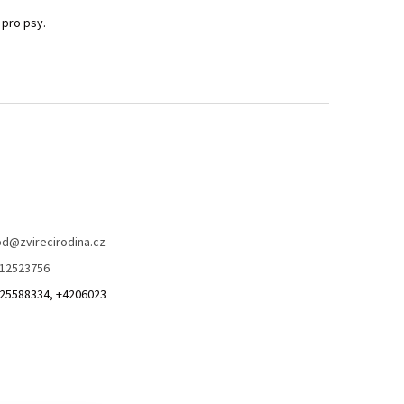
 pro psy.
od
@
zvirecirodina.cz
12523756
25588334, +4206023