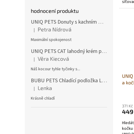
síťova
polstro
hodnocení produktu
UNIQ PETS Donuty s kachním masem 500g (5ks)
Petra Nídrová
|
Hodnocení produktu je 5 z 5 hvězdiček.
Maximální spokojenost
UNIQ PETS CAT lahodný krém pro kočky s hovězím masem a treskou 15g (x50ks)
Věra Kiecová
|
Hodnocení produktu je 5 z 5 hvězdiček.
Náš kocour tyhle tyčinky s...
UNIQ 
BUBU PETS Chladící podložka L 50x90cm
a koč
Lenka
|
43×3
Hodnocení produktu je 5 z 5 hvězdiček.
Krásně chladí
371 Kč
449
Hledát
kočku