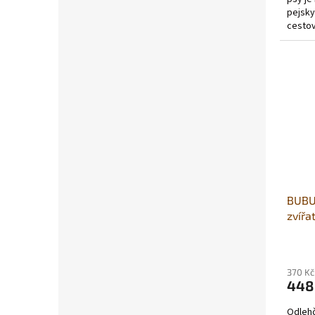
pejsky
cestov
BUBU 
zvířa
55 x 
370 Kč
448
Odlehč