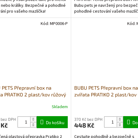
 nebo králíky. Bezpečné a pohodlné
Bubu pets je navržený pro bezpeč
ání pro vašeho mazlíčka!
pohodlné cestování vašeho mazlíč
vyrobený z...
Kód:
MP0006-P
Kód:
PETS Přepravní box na
BUBU PETS Přepravní box na
ta PRATIKO 2 plast/kov růžový
zvířata PRATIKO 2 plast/kov
36 x 36 cm do 15kg
modrý 55 x 36 x 36 cm
Skladem
 bez DPH
370 Kč bez DPH
Do košíku
Do
 Kč
448 Kč
ená plastová přepravka Pratiko 2
Cestujte pohodlně a bezpečně s