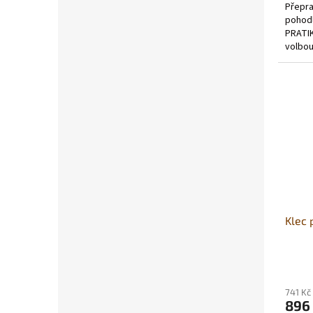
Přepra
pohodl
PRATIK
volbou
cestová
Klec 
Průmě
hodno
produ
741 Kč
896
je