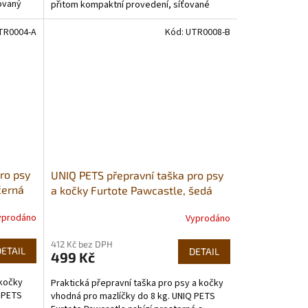
rovaný
přitom kompaktní provedení, síťované
ventilační panely,...
TR0004-A
Kód:
UTR0008-B
ro psy
UNIQ PETS přepravní taška pro psy
černá
a kočky Furtote Pawcastle, šedá
40×28×28cm (do 8 kg)
yprodáno
Vyprodáno
412 Kč bez DPH
DETAIL
DETAIL
499 Kč
 kočky
Praktická přepravní taška pro psy a kočky
Q PETS
vhodná pro mazlíčky do 8 kg. UNIQ PETS