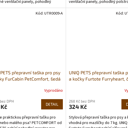
né ventilační panely, pohodlný
ventilační panely, pohodlný polst
vaný interiér,...
interiér,...
Kód:
UTR0009-A
Kód:
U
PETS přepravní taška pro psy
UNIQ PETS přepravní taška p
ky FurCabin PetComfort, šedá
a kočky Furtote Furryheart, 
3×35cm (do 8 kg)
40×23×27cm (do 7 kg)
Vyprodáno
V
 bez DPH
268 Kč bez DPH
DETAIL
 Kč
324 Kč
e praktickou přepravní tašku pro
Stylová přepravní taška pro psy a
 nebo malého psa? PETCOMFORT od
vhodná pro mazlíčky do 7 kg. UNI