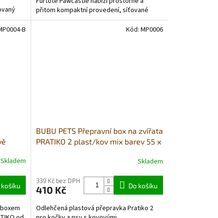
Furtote Pawcastle nabízí prostorné a
rovaný
přitom kompaktní provedení, síťované
ventilační panely,...
MP0004-B
Kód:
MP0006
BUBU PETS Přepravní box na zvířata
vě
PRATIKO 2 plast/kov mix barev 55 x
36 x 36 cm
Skladem
Skladem
339 Kč bez DPH
 košíku
Do košíku
410 Kč
m boxem
Odlehčená plastová přepravka Pratiko 2
ATIKO od
pro kočky a psy s kovovými