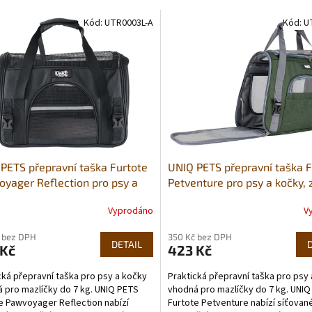
Kód:
UTR0003L-A
Kód:
U
PETS přepravní taška Furtote
UNIQ PETS přepravní taška F
yager Reflection pro psy a
Petventure pro psy a kočky, 
, černá 43×25×33cm (do 8 kg)
45×25×34cm (do 7 kg)
Vyprodáno
V
rné
cení
 bez DPH
350 Kč bez DPH
ktu
DETAIL
 Kč
423 Kč
cká přepravní taška pro psy a kočky
Praktická přepravní taška pro psy
 pro mazlíčky do 7 kg. UNIQ PETS
vhodná pro mazlíčky do 7 kg. UNI
e Pawvoyager Reflection nabízí
Furtote Petventure nabízí síťovan
ček.