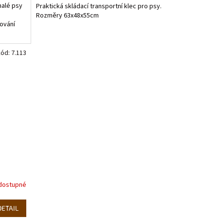
malé psy
Praktická skládací transportní klec pro psy.
z
Rozměry 63x48x55cm
5
ování
hvězdiček.
Kód:
7.113
dostupné
DETAIL