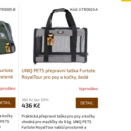
TR0005-B
Kód:
UTR0010-A
urtote
UNIQ PETS přepravní taška Furtote
zelená
RoyalTour pro psy a kočky, šedá
45×28×28cm, do 8 kg
yprodáno
Vyprodáno
360 Kč bez DPH
DETAIL
DETAIL
436 Kč
 a kočky
Praktická přepravní taška pro psy a kočky
Q PETS
vhodná pro mazlíčky do 8 kg. UNIQ PETS
é
Furtote RoyalTour nabízí prostorné a