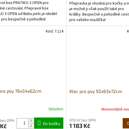
vní box PRATIKO 3 OPEN pro
Přepravka je vhodná pro kočky a 
z
né cestování. Přepravní box
je možné ji však použít také pro
5
O 3 OPEN od Bubu pets je ideální
králíky. Bezpečné a pohodlné cest
hvězdiček.
 pro bezpečné a pohodlné
pro vašeho mazlíčka!
ní. Box má navíc v horní...
Kód:
7.114
pro psy 76x54x62cm
Klec pro psy 92x63x72cm
Skladem
Momentálně ne
rné
Průměrné
cení
hodnocení
978 Kč bez DPH
ktu
produktu
 bez DPH
Do košíku
1 183 Kč
 Kč
je