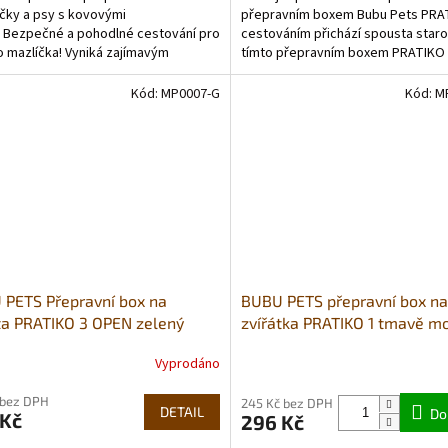
čky a psy s kovovými
přepravním boxem Bubu Pets PRA
. Bezpečné a pohodlné cestování pro
cestováním přichází spousta staros
 mazlíčka! Vyniká zajímavým
tímto přepravním boxem PRATIKO 
em, s praktickými...
nemusíte bát! Je...
Kód:
MP0007-G
Kód:
M
PETS Přepravní box na
BUBU PETS přepravní box na
ta PRATIKO 3 OPEN zelený
zvířátka PRATIKO 1 tmavě m
0x39cm do 15kg
x 31,5 x 33
Vyprodáno
Průměrné
hodnocení
 bez DPH
produktu
245 Kč bez DPH
DETAIL
Do
 Kč
296 Kč
je
5,0