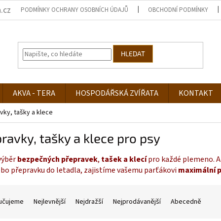
.cz
PODMÍNKY OCHRANY OSOBNÍCH ÚDAJŮ
OBCHODNÍ PODMÍNKY
HLEDAT
AKVA - TERA
HOSPODÁŘSKÁ ZVÍŘATA
KONTAKT
vky, tašky a klece
ravky, tašky a klece pro psy
výběr
bezpečných přepravek
,
tašek a klecí
pro každé plemeno. Ať
bo přepravku do letadla, zajistíme vašemu parťákovi
maximální p
učujeme
Nejlevnější
Nejdražší
Nejprodávanější
Abecedně