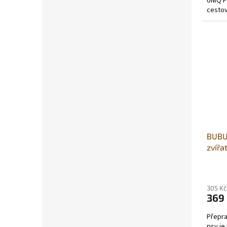
UNIQ P
cestov
kompak
BUBU 
zvířa
55x3
305 Kč
369
Přepra
psy je