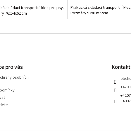
5,0
Praktická skládací transportní klec
cká skládací transportní klec pro psy.
z
Rozměry 92x63x72cm
ry 76x54x62 cm
5
ček.
hvězdiček.
O
v
l
á
d
a
c
í
e pro vás
Kontakt
p
r
chrany osobních
obch
v
+4203
k
podmínky
y
+4207
vat
v
34007
ý
jdete
p
Y
i
s
u