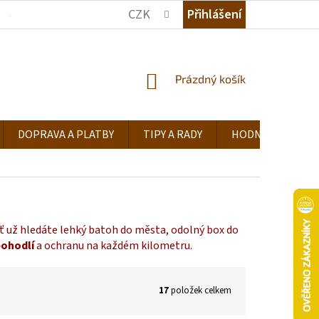
CZK
Přihlášení
JAK NAKUPOVAT
KDE NÁS NAJDETE
TIPY A RADY
NÁKUPNÍ
Prázdný košík
KOŠÍK
DOPRAVA A PLATBY
TIPY A RADY
HODNOCENÍ OB
 už hledáte lehký batoh do města, odolný box do
ohodlí
a ochranu na každém kilometru.
17
položek celkem