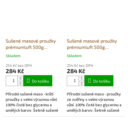
Sušené masové proužky
Sušené masové proužky
prémiumluft 500g
prémiumluft 500g
(sáček)- krůta
(sáček)- zvěřina
Skladem
Skladem
Průměrné
Průměrné
hodnocení
hodnocení
254 Kč bez DPH
254 Kč bez DPH
produktu
produktu
284 Kč
284 Kč
je
je
5,0
5,0
Do košíku
Do košíku
z
z
5
5
Přírodní sušené maso - krůtí
Přírodní sušené maso - proužky
hvězdiček.
hvězdiček.
proužky s velmi výraznou vůní.
ze zvěřiny s velmi výraznou
100% čisté bez glycerinu a
vůní. 100% čisté bez glycerinu a
umělých barviv. Šetrně sušené
umělých barviv. Šetrně sušené
vzduchem v potravinářské
vzduchem v potravinářské
kvalitě. Každé balení obsahuje...
kvalitě. Každé balení...