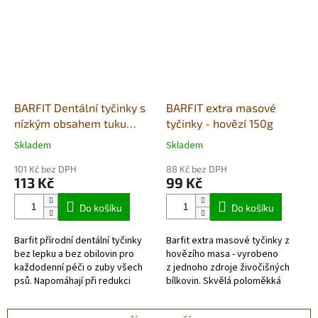
kvasnicemi...
dochucovadel...
BARFIT Dentální tyčinky s
BARFIT extra masové
nízkým obsahem tuku
tyčinky - hovězí 150g
150g
Skladem
Skladem
Průměrné
Průměrné
hodnocení
hodnocení
101 Kč bez DPH
88 Kč bez DPH
produktu
produktu
113 Kč
99 Kč
je
je
4,0
5,0
Do košíku
Do košíku
z
z
5
5
Barfit přírodní dentální tyčinky
Barfit extra masové tyčinky z
hvězdiček.
hvězdiček.
bez lepku a bez obilovin pro
hovězího masa - vyrobeno
každodenní péči o zuby všech
z jednoho zdroje živočišných
psů. Napomáhají při redukci
bílkovin. Skvělá poloměkká
zubního plaku a udržují svěží
pochoutka, která se dá
dech. Velmi dobře...
jednoduše nalámat a