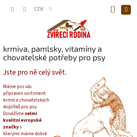
Přejít
NÁKUP
na
CZK
obsah
KOŠÍK
krmiva, pamlsky, vitamíny a
chovatelské potřeby pro psy
Jste pro ně celý svět.
Máme pro vás
připraven sortiment
krmiv a chovatelských
doplňků pro psy.
Dovážíme
velmi
kvalitní evropské
značky
s
kterými máme
dobré