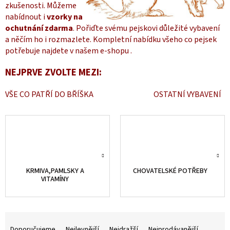
zkušenosti. Můžeme
nabídnout i
vzorky na
ochutnání zdarma
. Pořiďte svému pejskovi důležité vybavení
a něčím ho i rozmazlete. Kompletní nabídku všeho co pejsek
potřebuje najdete v našem e-shopu .
NEJPRVE ZVOLTE MEZI:
VŠE CO PATŘÍ DO BŘÍŠKA
OSTATNÍ VYBAVENÍ
KRMIVA,PAMLSKY A
CHOVATELSKÉ POTŘEBY
VITAMÍNY
Ř
a
Doporučujeme
Nejlevnější
Nejdražší
Nejprodávanější