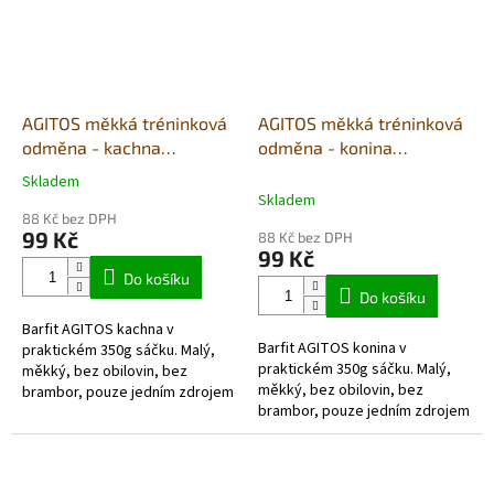
AGITOS měkká tréninková
AGITOS měkká tréninková
odměna - kachna
odměna - konina
monoprotein 350g
monoprotein 350g
Skladem
Průměrné
Skladem
hodnocení
88 Kč bez DPH
produktu
99 Kč
88 Kč bez DPH
je
99 Kč
5,0
Do košíku
z
Do košíku
5
Barfit AGITOS kachna v
hvězdiček.
Barfit AGITOS konina v
praktickém 350g sáčku. Malý,
praktickém 350g sáčku. Malý,
měkký, bez obilovin, bez
měkký, bez obilovin, bez
brambor, pouze jedním zdrojem
brambor, pouze jedním zdrojem
živočišných bílkovin a vyrobený
živočišných bílkovin a vyrobený
převážně z čerstvých...
převážně...