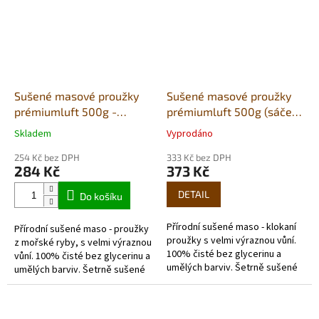
Sušené masové proužky
Sušené masové proužky
prémiumluft 500g -
prémiumluft 500g (sáček)
(sáček) moř.ryba
- klokan
Skladem
Vyprodáno
Průměrné
Průměrné
hodnocení
hodnocení
254 Kč bez DPH
333 Kč bez DPH
produktu
produktu
284 Kč
373 Kč
je
je
5,0
5,0
DETAIL
Do košíku
z
z
5
5
Přírodní sušené maso - klokaní
Přírodní sušené maso - proužky
hvězdiček.
hvězdiček.
proužky s velmi výraznou vůní.
z mořské ryby, s velmi výraznou
100% čisté bez glycerinu a
vůní. 100% čisté bez glycerinu a
umělých barviv. Šetrně sušené
umělých barviv. Šetrně sušené
vzduchem v potravinářské
vzduchem v potravinářské
kvalitě. Každé balení...
kvalitě. Každé balení...