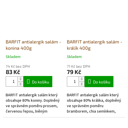
BARFIT antialergik salám -
BARFIT antialergik salám -
konina 400g
králík 400g
Skladem
Skladem
Průměrné
Průměrné
hodnocení
hodnocení
74 Kč bez DPH
71 Kč bez DPH
produktu
produktu
83 Kč
79 Kč
je
je
5,0
5,0
Do košíku
Do košíku
z
z
5
5
BARFIT antialergik salám který
BARFIT antialergik salám který
hvězdiček.
hvězdiček.
obsahuje 80% koniny. Doplněný
obsahuje 80% králika, doplněný
ve správném poměru prosem,
ve správném poměru
červenou řepou, lněným
bramborem, chia semínkem,
semínkem,
lněným semínkem,
kmínem, pivovarskými
kmínem, pivovarskými
kvasnicemi...
kvasnicemi, mořskou řasou...