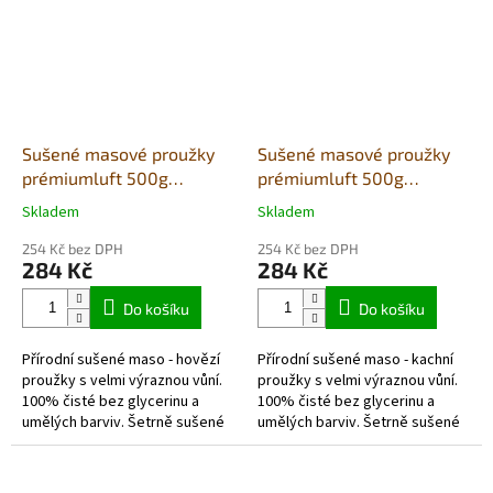
Sušené masové proužky
Sušené masové proužky
prémiumluft 500g
prémiumluft 500g
(sáček)- hovězí
(sáček)- kachna
Skladem
Skladem
Průměrné
Průměrné
hodnocení
hodnocení
254 Kč bez DPH
254 Kč bez DPH
produktu
produktu
284 Kč
284 Kč
je
je
5,0
5,0
Do košíku
Do košíku
z
z
5
5
Přírodní sušené maso - hovězí
Přírodní sušené maso - kachní
hvězdiček.
hvězdiček.
proužky s velmi výraznou vůní.
proužky s velmi výraznou vůní.
100% čisté bez glycerinu a
100% čisté bez glycerinu a
umělých barviv. Šetrně sušené
umělých barviv. Šetrně sušené
vzduchem v potravinářské
vzduchem v potravinářské
kvalitě. Každé balení...
kvalitě. Každé balení obsahuje...