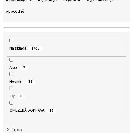
z
e
Abecedně
n
í
p
r
o
Na skladě
1453
d
u
k
Akce
7
t
ů
Novinka
15
Tip
0
OMEZENÁ DOPRAVA
16
Cena