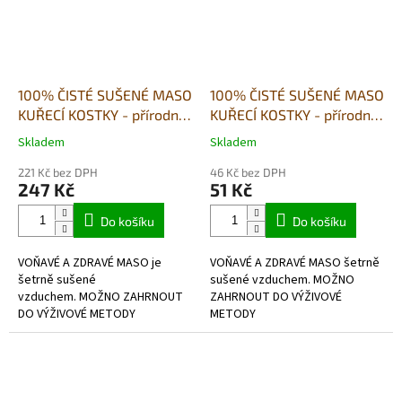
100% ČISTÉ SUŠENÉ MASO
100% ČISTÉ SUŠENÉ MASO
KUŘECÍ KOSTKY - přírodní
KUŘECÍ KOSTKY - přírodní
pamlsek-500g
pamlsek-80g
Skladem
Skladem
Průměrné
Průměrné
hodnocení
hodnocení
221 Kč bez DPH
46 Kč bez DPH
produktu
produktu
247 Kč
51 Kč
je
je
5,0
5,0
Do košíku
Do košíku
z
z
5
5
VOŇAVÉ A ZDRAVÉ MASO je
VOŇAVÉ A ZDRAVÉ MASO šetrně
hvězdiček.
hvězdiček.
šetrně sušené
sušené vzduchem. MOŽNO
vzduchem. MOŽNO ZAHRNOUT
ZAHRNOUT DO VÝŽIVOVÉ
DO VÝŽIVOVÉ METODY
METODY
BARF- hypoalergenní, bez
BARF- hypoalergenní, bez
lepkové,v potravinářské kvalitě.
lepkové,v potravinářské kvalitě