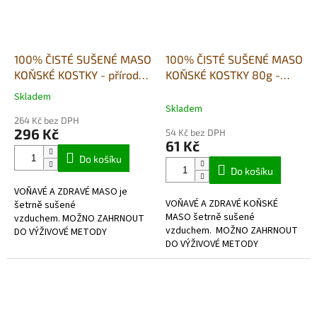
100% ČISTÉ SUŠENÉ MASO
100% ČISTÉ SUŠENÉ MASO
KOŇSKÉ KOSTKY - přírodní
KOŇSKÉ KOSTKY 80g -
pamlsek-500g
přírodní pamlsek
Skladem
Průměrné
Skladem
hodnocení
264 Kč bez DPH
produktu
296 Kč
54 Kč bez DPH
je
61 Kč
5,0
Do košíku
z
Do košíku
5
VOŇAVÉ A ZDRAVÉ MASO je
hvězdiček.
VOŇAVÉ A ZDRAVÉ KOŇSKÉ
šetrně sušené
MASO šetrně sušené
vzduchem. MOŽNO ZAHRNOUT
vzduchem. MOŽNO ZAHRNOUT
DO VÝŽIVOVÉ METODY
DO VÝŽIVOVÉ METODY
BARF- hypoalergenní, bezlepkové, v
BARF- hypoalergenní, bezlepkové, 
potravinářské kvalitě.
potravinářské kvalitě