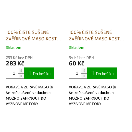
100% ČISTÉ SUŠENÉ
100% ČISTÉ SUŠENÉ
ZVĚŘINOVÉ MASO KOSTKY
ZVĚŘINOVÉ MASO KOSTKY
- přírodní pamlsek-500g
- přírodní pamlsek-80g
Skladem
Skladem
Průměrné
Průměrné
hodnocení
hodnocení
253 Kč bez DPH
54 Kč bez DPH
produktu
produktu
283 Kč
60 Kč
je
je
5,0
4,5
Do košíku
Do košíku
z
z
5
5
VOŇAVÉ A ZDRAVÉ MASO je
VOŇAVÉ A ZDRAVÉ MASO je
hvězdiček.
hvězdiček.
šetrně sušené vzduchem.
šetrně sušené vzduchem.
MOŽNO ZAHRNOUT DO
MOŽNO ZAHRNOUT DO
VÝŽIVOVÉ METODY
VÝŽIVOVÉ METODY
BARF- hypoalergenní, bez
BARF- hypoalergenní, bez
lepkové,v potravinářské kvalitě.
lepkové,v potravinářské kvalitě.