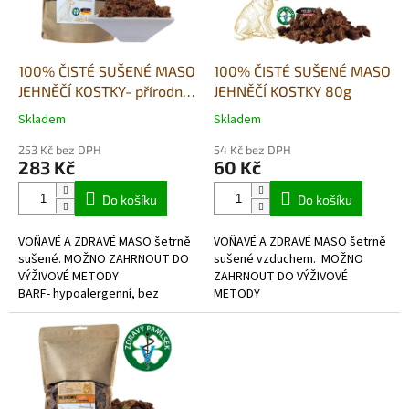
p
r
o
d
100% ČISTÉ SUŠENÉ MASO
100% ČISTÉ SUŠENÉ MASO
u
JEHNĚČÍ KOSTKY- přírodní
JEHNĚČÍ KOSTKY 80g
k
pamlsek 500g
Skladem
Skladem
Průměrné
Průměrné
t
hodnocení
hodnocení
ů
253 Kč bez DPH
54 Kč bez DPH
produktu
produktu
283 Kč
60 Kč
je
je
5,0
4,0
Do košíku
Do košíku
z
z
5
5
VOŇAVÉ A ZDRAVÉ MASO šetrně
VOŇAVÉ A ZDRAVÉ MASO šetrně
hvězdiček.
hvězdiček.
sušené. MOŽNO ZAHRNOUT DO
sušené vzduchem. MOŽNO
VÝŽIVOVÉ METODY
ZAHRNOUT DO VÝŽIVOVÉ
BARF- hypoalergenní, bez
METODY
lepkové,v potravinářské kvalitě
BARF- hypoalergenní, bez
lepkové,v potravinářské kvalitě