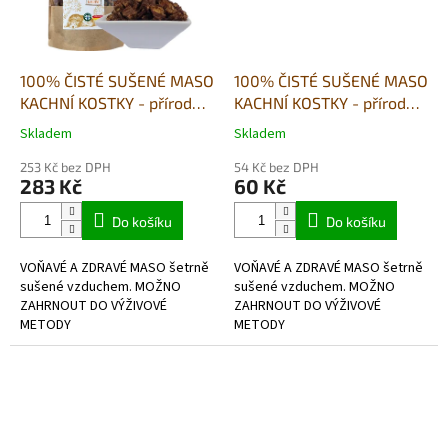
100% ČISTÉ SUŠENÉ MASO
100% ČISTÉ SUŠENÉ MASO
KACHNÍ KOSTKY - přírodní
KACHNÍ KOSTKY - přírodní
pamlsek - 500g
pamlsek - 80g
Skladem
Skladem
Průměrné
Průměrné
hodnocení
hodnocení
253 Kč bez DPH
54 Kč bez DPH
produktu
produktu
283 Kč
60 Kč
je
je
4,8
5,0
Do košíku
Do košíku
z
z
5
5
VOŇAVÉ A ZDRAVÉ MASO šetrně
VOŇAVÉ A ZDRAVÉ MASO šetrně
hvězdiček.
hvězdiček.
sušené vzduchem. MOŽNO
sušené vzduchem. MOŽNO
ZAHRNOUT DO VÝŽIVOVÉ
ZAHRNOUT DO VÝŽIVOVÉ
METODY
METODY
BARF- hypoalergenní, bez
BARF- hypoalergenní, bez
lepkové,v potravinářské kvalitě.
lepkové,v potravinářské kvalitě