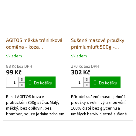
AGITOS měkká tréninková
Sušené masové proužky
odměna - koza
prémiumluft 500g -
monoprotein 350g
(sáček) jehně
Skladem
Skladem
Průměrné
Průměrné
hodnocení
hodnocení
88 Kč bez DPH
270 Kč bez DPH
produktu
produktu
99 Kč
302 Kč
je
je
5,0
5,0
Do košíku
Do košíku
z
z
5
5
Barfit AGITOS koza v
Přírodní sušené maso - jehněčí
hvězdiček.
hvězdiček.
praktickém 350g sáčku. Malý,
proužky s velmi výraznou vůní.
měkký, bez obilovin, bez
100% čisté bez glycerinu a
brambor, pouze jedním zdrojem
umělých barviv. Šetrně sušené
živočišných bílkovin a vyrobený
vzduchem v potravinářské
převážně z čerstvých
kvalitě. Každé balení...
potravinářských...