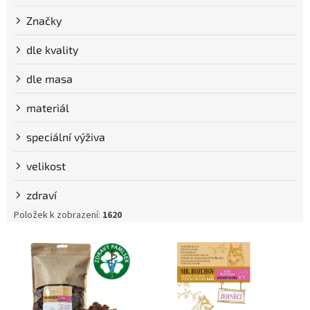
Značky
dle kvality
dle masa
materiál
speciální výživa
velikost
zdraví
Položek k zobrazení:
1620
V
ý
p
i
s