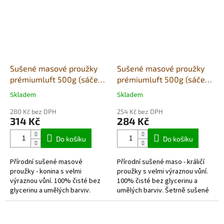
Sušené masové proužky
Sušené masové proužky
prémiumluft 500g (sáček)
prémiumluft 500g (sáček)
- konina
- králík
Skladem
Skladem
Průměrné
Průměrné
hodnocení
hodnocení
280 Kč bez DPH
254 Kč bez DPH
produktu
produktu
314 Kč
284 Kč
je
je
5,0
5,0
Do košíku
Do košíku
z
z
5
5
Přírodní sušené masové
Přírodní sušené maso - králičí
hvězdiček.
hvězdiček.
proužky - konina s velmi
proužky s velmi výraznou vůní.
výraznou vůní. 100% čisté bez
100% čisté bez glycerinu a
glycerinu a umělých barviv.
umělých barviv. Šetrně sušené
Šetrně sušené vzduchem v
vzduchem v potravinářské
potravinářské kvalitě. Každé
kvalitě. Každé balení obsahuje...
balení obsahuje...