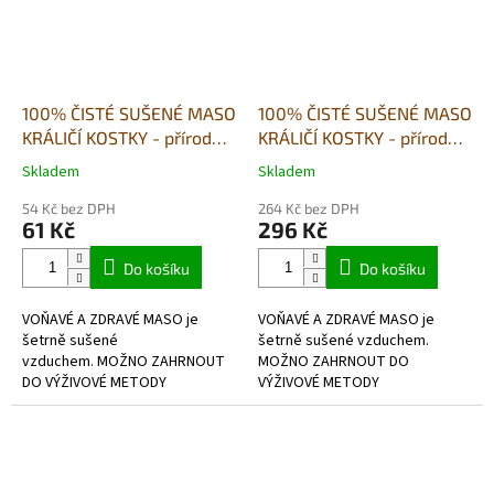
100% ČISTÉ SUŠENÉ MASO
100% ČISTÉ SUŠENÉ MASO
KRÁLIČÍ KOSTKY - přírodní
KRÁLIČÍ KOSTKY - přírodní
pamlsek -80g
pamlsek- 500g
Skladem
Skladem
Průměrné
Průměrné
hodnocení
hodnocení
54 Kč bez DPH
264 Kč bez DPH
produktu
produktu
61 Kč
296 Kč
je
je
5,0
5,0
Do košíku
Do košíku
z
z
5
5
VOŇAVÉ A ZDRAVÉ MASO je
VOŇAVÉ A ZDRAVÉ MASO je
hvězdiček.
hvězdiček.
šetrně sušené
šetrně sušené vzduchem.
vzduchem. MOŽNO ZAHRNOUT
MOŽNO ZAHRNOUT DO
DO VÝŽIVOVÉ METODY
VÝŽIVOVÉ METODY
BARF- hypoalergenní, bez
BARF- hypoalergenní, bez
lepkové,v potravinářské kvalitě
lepkové,v potravinářské kvalitě.