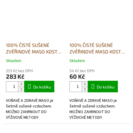
100% ČISTÉ SUŠENÉ
100% ČISTÉ SUŠENÉ
ZVĚŘINOVÉ MASO KOSTKY
ZVĚŘINOVÉ MASO KOSTKY
- přírodní pamlsek-500g
- přírodní pamlsek-80g
Skladem
Skladem
Průměrné
Průměrné
hodnocení
hodnocení
253 Kč bez DPH
54 Kč bez DPH
produktu
produktu
283 Kč
60 Kč
je
je
5,0
4,5
Do košíku
Do košíku
z
z
5
5
VOŇAVÉ A ZDRAVÉ MASO je
VOŇAVÉ A ZDRAVÉ MASO je
hvězdiček.
hvězdiček.
šetrně sušené vzduchem.
šetrně sušené vzduchem.
MOŽNO ZAHRNOUT DO
MOŽNO ZAHRNOUT DO
VÝŽIVOVÉ METODY
VÝŽIVOVÉ METODY
BARF- hypoalergenní, bez
BARF- hypoalergenní, bez
lepkové,v potravinářské kvalitě.
lepkové,v potravinářské kvalitě.