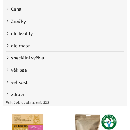
Cena
Značky
dle kvality
dle masa
speciální výživa
věk psa
velikost
zdraví
Položek k zobrazení:
832
V
ý
p