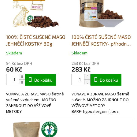
i
s
p
r
o
d
100% ČISTÉ SUŠENÉ MASO
100% ČISTÉ SUŠENÉ MASO
u
JEHNĚČÍ KOSTKY 80g
JEHNĚČÍ KOSTKY- přírodní
k
pamlsek 500g
Skladem
Skladem
Průměrné
Průměrné
t
hodnocení
hodnocení
ů
54 Kč bez DPH
253 Kč bez DPH
produktu
produktu
60 Kč
283 Kč
je
je
4,0
5,0
Do košíku
Do košíku
z
z
5
5
VOŇAVÉ A ZDRAVÉ MASO šetrně
VOŇAVÉ A ZDRAVÉ MASO šetrně
hvězdiček.
hvězdiček.
sušené vzduchem. MOŽNO
sušené. MOŽNO ZAHRNOUT DO
ZAHRNOUT DO VÝŽIVOVÉ
VÝŽIVOVÉ METODY
METODY
BARF- hypoalergenní, bez
BARF- hypoalergenní, bez
lepkové,v potravinářské kvalitě
lepkové,v potravinářské kvalitě