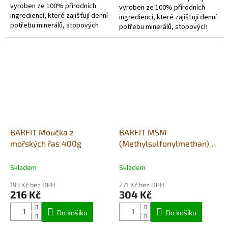
vyroben ze 100% přírodních
vyroben ze 100% přírodních
ingrediencí, které zajišťují denní
ingrediencí, které zajišťují denní
potřebu minerálů, stopových
potřebu minerálů, stopových
prvků a vitamínů přirozeným a
prvků a vitamínů přirozeným a
druhově vhodným...
druhově vhodným...
BARFIT Moučka z
BARFIT MSM
mořských řas 400g
(Methylsulfonylmethan)
500g
Skladem
Skladem
193 Kč bez DPH
271 Kč bez DPH
216 Kč
304 Kč
Do košíku
Do košíku