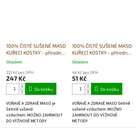
100% ČISTÉ SUŠENÉ MASO
100% ČISTÉ SUŠENÉ MASO
KUŘECÍ KOSTKY - přírodní
KUŘECÍ KOSTKY - přírodní
pamlsek-500g
pamlsek-80g
Skladem
Skladem
Průměrné
Průměrné
hodnocení
hodnocení
221 Kč bez DPH
46 Kč bez DPH
produktu
produktu
247 Kč
51 Kč
je
je
5,0
5,0
Do košíku
Do košíku
z
z
5
5
VOŇAVÉ A ZDRAVÉ MASO je
VOŇAVÉ A ZDRAVÉ MASO šetrně
hvězdiček.
hvězdiček.
šetrně sušené
sušené vzduchem. MOŽNO
vzduchem. MOŽNO ZAHRNOUT
ZAHRNOUT DO VÝŽIVOVÉ
DO VÝŽIVOVÉ METODY
METODY
BARF- hypoalergenní, bez
BARF- hypoalergenní, bez
lepkové,v potravinářské kvalitě.
lepkové,v potravinářské kvalitě