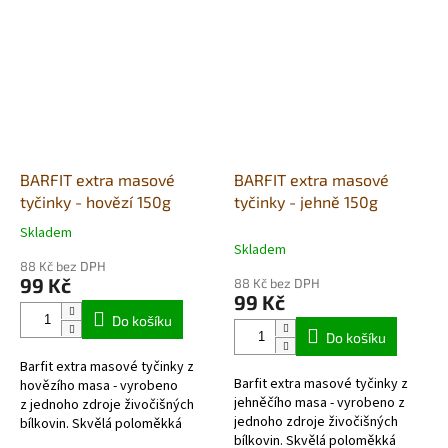
bez chemie, barviv,
dech. Velmi dobře...
dochucovadel...
BARFIT extra masové
BARFIT extra masové
tyčinky - hovězí 150g
tyčinky - jehně 150g
Skladem
Průměrné
Skladem
hodnocení
88 Kč bez DPH
produktu
99 Kč
88 Kč bez DPH
je
99 Kč
5,0
Do košíku
z
Do košíku
5
Barfit extra masové tyčinky z
hvězdiček.
Barfit extra masové tyčinky z
hovězího masa - vyrobeno
jehněčího masa - vyrobeno z
z jednoho zdroje živočišných
jednoho zdroje živočišných
bílkovin. Skvělá poloměkká
bílkovin. Skvělá poloměkká
pochoutka, která se dá