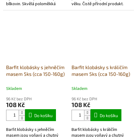
bílkovin. Skvělá poloměkká
věku. Čistě přírodní produkt.
pochoutka, která se dá
Barfit klobásky jsou
jednoduše nalámat a...
monoproteinové, bez
obilovin - vhodné také pro...
Barfit klobásky s jehněčím
Barfit klobásky s králičím
masem 5ks (cca 150-160g)
masem 5ks (cca 150-160g)
Skladem
Skladem
96 Kč bez DPH
96 Kč bez DPH
108 Kč
108 Kč
Do košíku
Do košíku
Barfit klobásky s jehněčím
Barfit klobásky s králičím
masem jsou voňavý a chutný
masem jsou voňavý a chutný