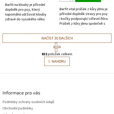
5
Barfit na klouby je přírodní
hvězdiček.
Barfit vital prášek z kůry jilmu je
doplněk pro psy, který
přírodní doplněk stravy pro psy
napomáhá udržovat klouby
i kočky podporující střevní flóru.
zdravé do vysokého věku.
Prášek z kůry jilmu společně s
Jedná se o směs prospěšných
vodou dokáže vytvořit tzv. sliz,
složek a bylin ve vyváženém
který...
poměru (moučka ze...
NAČÍST 30 DALŠÍCH
S
1
28
t
O
r
832
položek celkem
v
á
l
NAHORU
n
á
k
d
o
v
Z
a
á
c
á
n
í
p
í
p
a
Informace pro vás
r
t
v
Podmínky ochrany osobních údajů
í
k
Obchodní podmínky
y