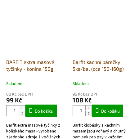
pochoutka, která se dá
jednoduše nalámat a
jednoduše nalámat a použít
použít také jako...
také jako...
BARFIT extra masové
Barfit kachní párečky
tyčinky - konina 150g
5ks/bal (cca 150-160g)
Skladem
Skladem
88 Kč bez DPH
96 Kč bez DPH
99 Kč
108 Kč
Do košíku
Do košíku
Barfit extra masové tyčinky z
Barfit klobásky s kachním
koňského masa - vyrobeno
masem jsou voňavý a chutný
z jednoho zdroje živočišných
pamlsek pro psy v každém