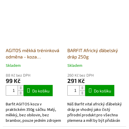
převážně...
AGITOS měkká tréninková
BARFIT Africký ďábelský
odměna - koza
dráp 250g
monoprotein 350g
Skladem
Skladem
Průměrné
Průměrné
hodnocení
hodnocení
88 Kč bez DPH
260 Kč bez DPH
produktu
produktu
99 Kč
291 Kč
je
je
5,0
5,0
Do košíku
Do košíku
z
z
5
5
Barfit AGITOS koza v
Náš Barfit vital africký ďábelský
hvězdiček.
hvězdiček.
praktickém 350g sáčku. Malý,
dráp je vhodný jako čistý
měkký, bez obilovin, bez
přírodní produkt pro všechna
brambor, pouze jedním zdrojem
plemena a měl by být přidáván
živočišných bílkovin a vyrobený
jako kúra na podporu