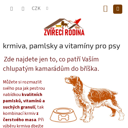
Přejít
NÁKUP
na
CZK
obsah
KOŠÍK
krmiva, pamlsky a vitamíny pro psy
Zde najdete jen to, co patří Vaším
chlupatým kamarádům do bříška.
Můžete si rozmazlit
svého psa jak pestrou
nabídkou
kvalitních
pamlsků, vitamínů a
suchých granulí
, tak
kombinací krmiv
z
čerstvého masa
. Při
výběru krmiva dbejte