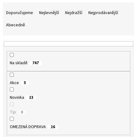
Ř
a
Doporučujeme
Nejlevnější
Nejdražší
Nejprodávanější
z
e
Abecedně
n
í
p
r
o
Na skladě
747
d
u
k
Akce
5
t
ů
Novinka
13
Tip
0
OMEZENÁ DOPRAVA
16