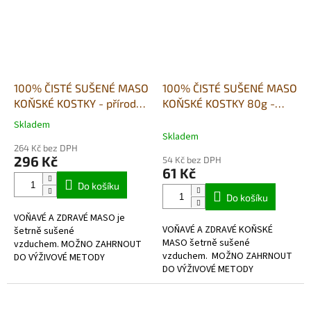
100% ČISTÉ SUŠENÉ MASO
100% ČISTÉ SUŠENÉ MASO
KOŇSKÉ KOSTKY - přírodní
KOŇSKÉ KOSTKY 80g -
pamlsek-500g
přírodní pamlsek
Skladem
Průměrné
Skladem
hodnocení
264 Kč bez DPH
produktu
296 Kč
54 Kč bez DPH
je
61 Kč
5,0
Do košíku
z
Do košíku
5
VOŇAVÉ A ZDRAVÉ MASO je
hvězdiček.
VOŇAVÉ A ZDRAVÉ KOŇSKÉ
šetrně sušené
MASO šetrně sušené
vzduchem. MOŽNO ZAHRNOUT
vzduchem. MOŽNO ZAHRNOUT
DO VÝŽIVOVÉ METODY
DO VÝŽIVOVÉ METODY
BARF- hypoalergenní, bezlepkové, v
BARF- hypoalergenní, bezlepkové, 
potravinářské kvalitě.
potravinářské kvalitě