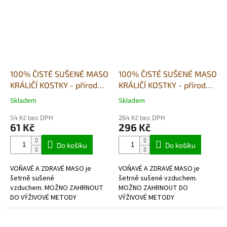
100% ČISTÉ SUŠENÉ MASO
100% ČISTÉ SUŠENÉ MASO
KRÁLIČÍ KOSTKY - přírodní
KRÁLIČÍ KOSTKY - přírodní
pamlsek -80g
pamlsek- 500g
Skladem
Skladem
Průměrné
Průměrné
hodnocení
hodnocení
54 Kč bez DPH
264 Kč bez DPH
produktu
produktu
61 Kč
296 Kč
je
je
5,0
5,0
Do košíku
Do košíku
z
z
5
5
VOŇAVÉ A ZDRAVÉ MASO je
VOŇAVÉ A ZDRAVÉ MASO je
hvězdiček.
hvězdiček.
šetrně sušené
šetrně sušené vzduchem.
vzduchem. MOŽNO ZAHRNOUT
MOŽNO ZAHRNOUT DO
DO VÝŽIVOVÉ METODY
VÝŽIVOVÉ METODY
BARF- hypoalergenní, bez
BARF- hypoalergenní, bez
lepkové,v potravinářské kvalitě
lepkové,v potravinářské kvalitě.