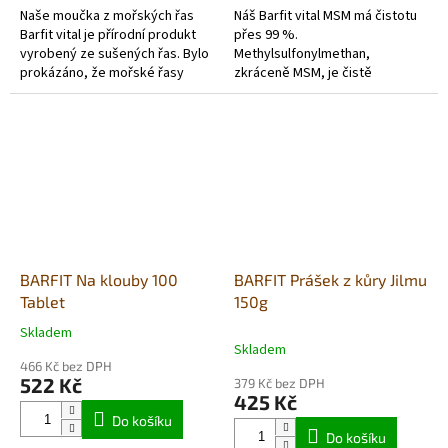
Naše moučka z mořských řas
Náš Barfit vital MSM má čistotu
Barfit vital je přírodní produkt
přes 99 %.
vyrobený ze sušených řas. Bylo
Methylsulfonylmethan,
prokázáno, že mořské řasy
zkráceně MSM, je čistě
poskytují důležité minerály a
organická sloučenina síry. Síra je
stopové prvky, které si psi...
nepostradatelnou součástí
mnoha endogenních látek,...
BARFIT Na klouby 100
BARFIT Prášek z kůry Jilmu
Tablet
150g
Skladem
Průměrné
Skladem
hodnocení
466 Kč bez DPH
produktu
522 Kč
379 Kč bez DPH
je
425 Kč
5,0
Do košíku
z
Do košíku