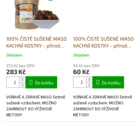
100% ČISTÉ SUŠENÉ MASO
100% ČISTÉ SUŠENÉ MASO
KACHNÍ KOSTKY - přírodní
KACHNÍ KOSTKY - přírodní
pamlsek - 500g
pamlsek - 80g
Skladem
Skladem
Průměrné
Průměrné
hodnocení
hodnocení
253 Kč bez DPH
54 Kč bez DPH
produktu
produktu
283 Kč
60 Kč
je
je
4,8
5,0
Do košíku
Do košíku
z
z
5
5
VOŇAVÉ A ZDRAVÉ MASO šetrně
VOŇAVÉ A ZDRAVÉ MASO šetrně
hvězdiček.
hvězdiček.
sušené vzduchem. MOŽNO
sušené vzduchem. MOŽNO
ZAHRNOUT DO VÝŽIVOVÉ
ZAHRNOUT DO VÝŽIVOVÉ
METODY
METODY
BARF- hypoalergenní, bez
BARF- hypoalergenní, bez
lepkové,v potravinářské kvalitě.
lepkové,v potravinářské kvalitě