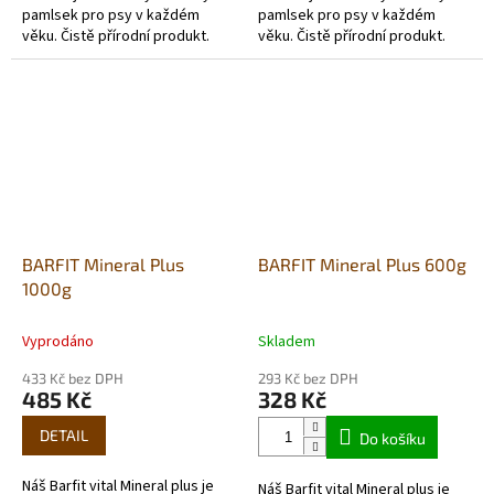
pamlsek pro psy v každém
pamlsek pro psy v každém
věku. Čistě přírodní produkt.
věku. Čistě přírodní produkt.
Barfit klobásky jsou
Barfit klobásky jsou
monoproteinové, bez obilovin -
monoproteinové, bez obilovin -
vhodné také pro...
jsou vhodné také...
BARFIT Mineral Plus
BARFIT Mineral Plus 600g
1000g
Vyprodáno
Skladem
433 Kč bez DPH
293 Kč bez DPH
485 Kč
328 Kč
DETAIL
Do košíku
Náš Barfit vital Mineral plus je
Náš Barfit vital Mineral plus je