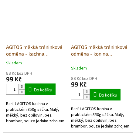
AGITOS měkká tréninková
AGITOS měkká tréninková
odměna - kachna
odměna - konina
monoprotein 350g
monoprotein 350g
Skladem
Průměrné
Skladem
hodnocení
88 Kč bez DPH
produktu
99 Kč
88 Kč bez DPH
je
99 Kč
5,0
Do košíku
z
Do košíku
5
Barfit AGITOS kachna v
hvězdiček.
Barfit AGITOS konina v
praktickém 350g sáčku. Malý,
praktickém 350g sáčku. Malý,
měkký, bez obilovin, bez
měkký, bez obilovin, bez
brambor, pouze jedním zdrojem
brambor, pouze jedním zdrojem
živočišných bílkovin a vyrobený
živočišných bílkovin a vyrobený
převážně z čerstvých...