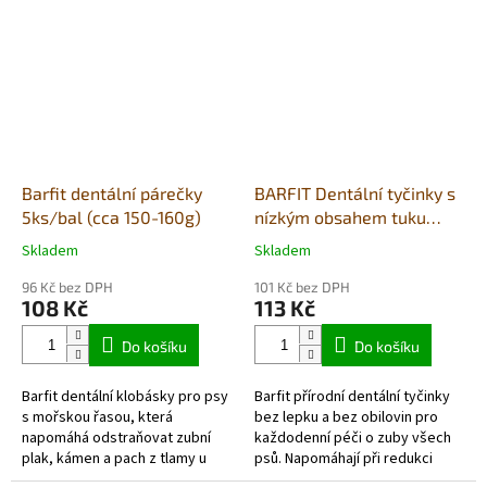
převážně z čerstvých
přirozených kloubních funkcí
potravinářských...
při...
Barfit dentální párečky
BARFIT Dentální tyčinky s
5ks/bal (cca 150-160g)
nízkým obsahem tuku
150g
Skladem
Skladem
Průměrné
Průměrné
hodnocení
hodnocení
96 Kč bez DPH
101 Kč bez DPH
produktu
produktu
108 Kč
113 Kč
je
je
1,0
4,0
Do košíku
Do košíku
z
z
5
5
Barfit dentální klobásky pro psy
Barfit přírodní dentální tyčinky
hvězdiček.
hvězdiček.
s mořskou řasou, která
bez lepku a bez obilovin pro
napomáhá odstraňovat zubní
každodenní péči o zuby všech
plak, kámen a pach z tlamy u
psů. Napomáhají při redukci
psů. Šetrně sušený pamlsek
zubního plaku a udržují svěží