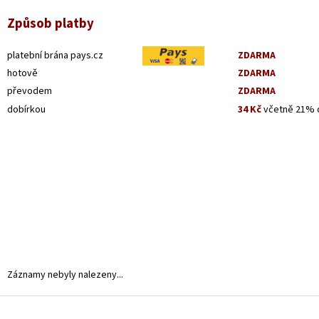
Způsob platby
platební brána pays.cz
ZDARMA
hotově
ZDARMA
převodem
ZDARMA
dobírkou
34 Kč
včetně 21% 
Záznamy nebyly nalezeny...
Z
á