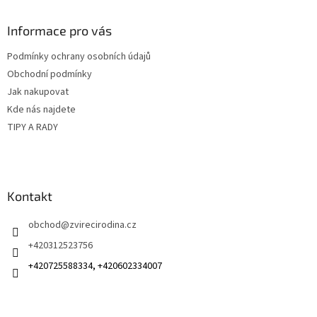
p
a
Informace pro vás
t
Podmínky ochrany osobních údajů
í
Obchodní podmínky
Jak nakupovat
Kde nás najdete
TIPY A RADY
Kontakt
obchod
@
zvirecirodina.cz
+420312523756
+420725588334, +420602334007