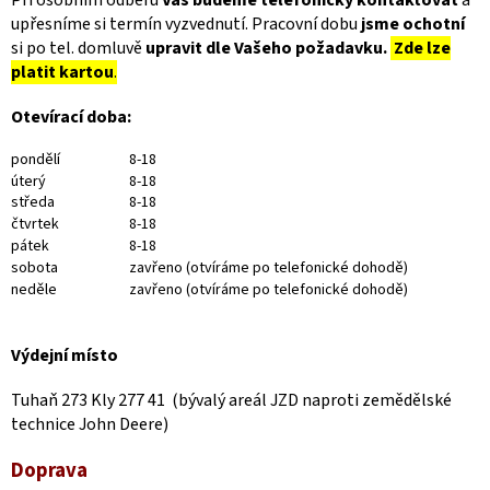
Při osobním odběru
Vás budeme telefonicky kontaktovat
a
upřesníme si termín vyzvednutí. Pracovní dobu
jsme ochotní
si po tel. domluvě
upravit dle Vašeho požadavku.
Zde lze
platit kartou
.
Otevírací doba:
pondělí
8-18
úterý
8-18
středa
8-18
čtvrtek
8-18
pátek
8-18
sobota
zavřeno (otvíráme po telefonické dohodě)
neděle
zavřeno (otvíráme po telefonické dohodě)
Výdejní místo
Tuhaň 273 Kly 277 41 (bývalý areál JZD naproti
zemědělské
technice
John Deere)
Doprava