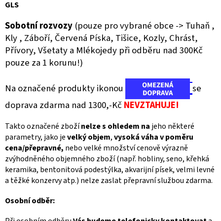
GLS
Sobotní rozvozy
(pouze pro vybrané obce -> Tuhaň ,
Kly , Záboří, Červená Píska, Tišice, Kozly, Chrást,
Přívory, Všetaty a Mlékojedy při odběru nad 300Kč
pouze za 1 korunu!)
Na označené produkty ikonou
se
doprava zdarma nad 1300,-Kč
NEVZTAHUJE!
Takto označené zboží
nelze s ohledem
na
jeho některé
parametry, jako je
velký objem
,
vysoká váha v poměru
cena/přepravné,
nebo velké množství cenově výrazně
zvýhodněného objemného zboží (např. hobliny, seno, křehká
keramika, bentonitová podestýlka, akvarijní písek, velmi levné
a těžké konzervy atp.) nelze zaslat přepravní službou zdarma.
Osobní odběr: