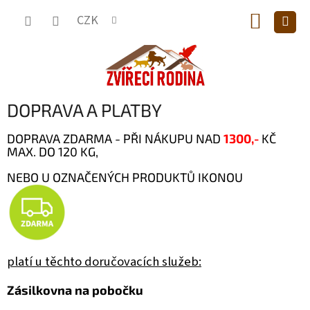
Přejít
NÁKUP
na
CZK
obsah
KOŠÍK
DOPRAVA A PLATBY
DOPRAVA ZDARMA - PŘI NÁKUPU NAD
1300,-
KČ
MAX. DO 120 KG,
NEBO U OZNAČENÝCH PRODUKTŮ IKONOU
platí u těchto doručovacích služeb:
Zásilkovna na pobočku