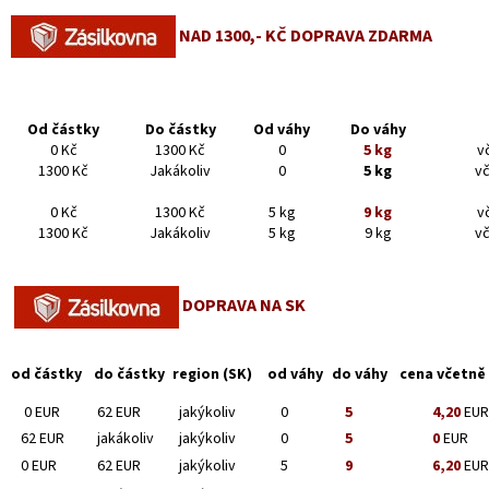
NAD 1300,- KČ DOPRAVA ZDARMA
Od částky
Do částky
Od váhy
Do váhy
0 Kč
1300 Kč
0
5 kg
v
1300 Kč
Jakákoliv
0
5 kg
v
0 Kč
1300 Kč
5 kg
9 kg
v
1300 Kč
Jakákoliv
5 kg
9 kg
v
DOPRAVA NA SK
od částky
do částky
region (SK)
od váhy
do váhy
cena včetně
0 EUR
62 EUR
jakýkoliv
0
5
4,20
EUR
62 EUR
jakákoliv
jakýkoliv
0
5
0
EUR
0 EUR
62 EUR
jakýkoliv
5
9
6,20
EUR