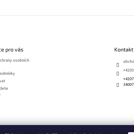
e pro vás
Kontakt
chrany osobních
obch
+4203
podmínky
+4207
vat
34007
jdete
Y
 na sociálních sítích