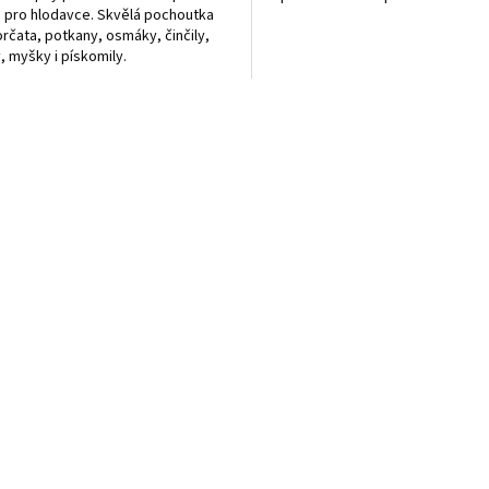
 pro hlodavce. Skvělá pochoutka
rčata, potkany, osmáky, činčily,
, myšky i pískomily.
O
v
l
á
d
a
c
í
p
r
v
k
y
v
ý
p
i
s
u