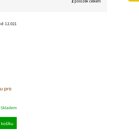
2
položek celkem
ód:
12.021
ou pro
Skladem
 košíku