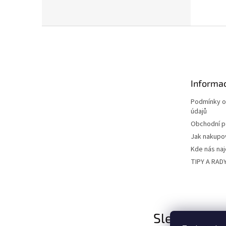
Z
á
p
a
t
Informac
í
Podmínky o
údajů
Obchodní 
Jak nakupo
Kde nás na
TIPY A RAD
Sledujte nás