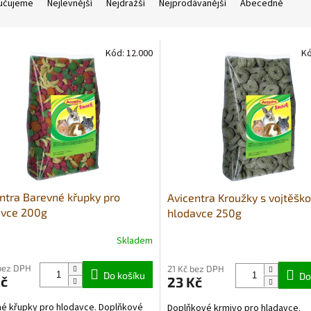
učujeme
Nejlevnější
Nejdražší
Nejprodávanější
Abecedně
Kód:
12.000
K
ntra Barevné křupky pro
Avicentra Kroužky s vojtěšk
avce 200g
hlodavce 250g
Skladem
bez DPH
21 Kč bez DPH
Do košíku
Do
Kč
23 Kč
é křupky pro hlodavce. Doplňkové
Doplňkové krmivo pro hladavce.