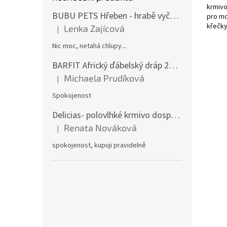
krmivo
BUBU PETS Hřeben - hrabě vyčesávací dvouřadé modré 11x15cm
pro mo
křečky
Lenka Zajícová
|
Hodnocení produktu je 1 z 5 hvězdiček.
Nic moc, netahá chlupy...
BARFIT Africký ďábelský dráp 250g
Michaela Prudíková
|
Hodnocení produktu je 5 z 5 hvězdiček.
Spokojenost
Delicias- polovlhké krmivo dospělý pes 3Kg
Renata Nováková
|
Hodnocení produktu je 5 z 5 hvězdiček.
spokojenost, kupuji pravidelně