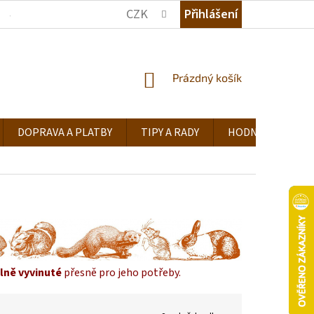
CZK
Přihlášení
JAK NAKUPOVAT
KDE NÁS NAJDETE
TIPY A RADY
NÁKUPNÍ
Prázdný košík
KOŠÍK
DOPRAVA A PLATBY
TIPY A RADY
HODNOCENÍ OB
lně vyvinuté
přesně pro jeho potřeby.