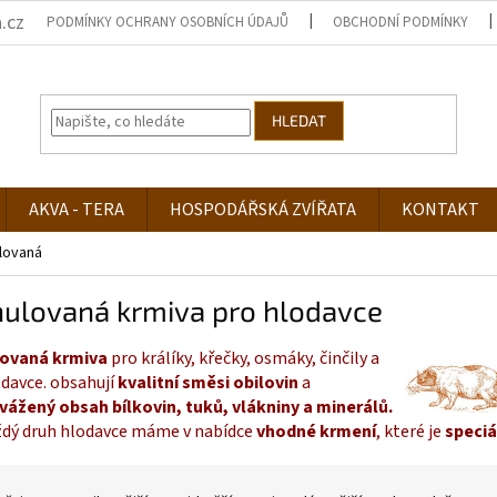
.cz
PODMÍNKY OCHRANY OSOBNÍCH ÚDAJŮ
OBCHODNÍ PODMÍNKY
HLEDAT
AKVA - TERA
HOSPODÁŘSKÁ ZVÍŘATA
KONTAKT
lovaná
nulovaná krmiva pro hlodavce
ovaná krmiva
pro králíky, křečky, osmáky, činčily a
odavce. obsahují
kvalitní směsi obilovin
a
vážený obsah bílkovin, tuků,
vlákniny a minerálů.
ždý druh hlodavce máme v nabídce
vhodné krmení
, které je
speciá