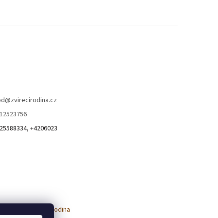
od
@
zvirecirodina.cz
12523756
25588334, +4206023