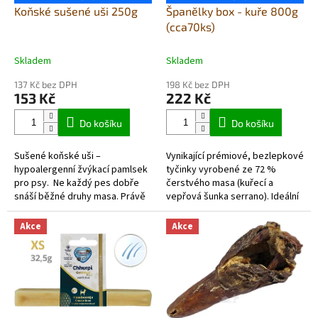
Koňské sušené uši 250g
Španělky box - kuře 800g
(cca70ks)
Skladem
Skladem
137 Kč bez DPH
198 Kč bez DPH
153 Kč
222 Kč
Do košíku
Do košíku
Sušené koňské uši –
Vynikající prémiové, bezlepkové
hypoalergenní žvýkací pamlsek
tyčinky vyrobené ze 72 %
pro psy. Ne každý pes dobře
čerstvého masa (kuřecí a
snáší běžné druhy masa. Právě
vepřová šunka serrano). Ideální
proto jsou sušené koňské uši
každodenní odměna i doplněk
oblíbenou volbou pro psy s...
stravy, bohatý na bílkoviny, s...
Akce
Akce