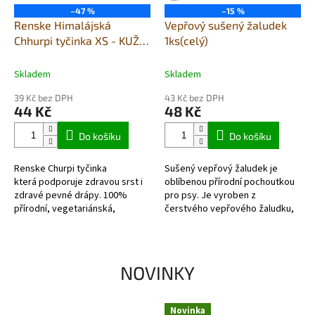
–47 %
–15 %
Renske Himalájská
Vepřový sušený žaludek
Chhurpi tyčinka XS - KUŽE
1ks(celý)
A SRST
Skladem
Skladem
39 Kč bez DPH
43 Kč bez DPH
44 Kč
48 Kč
Do košíku
Do košíku
Renske Churpi tyčinka
Sušený vepřový žaludek je
která podporuje zdravou srst i
oblíbenou přírodní pochoutkou
zdravé pevné drápy. 100%
pro psy. Je vyroben z
přírodní, vegetariánská,
čerstvého vepřového žaludku,
bezlepková a bez obilovin. S
který je následně pozvolna
přídavkem LNĚNÉHO
sušen. Obsahuje vysoký podíl...
SEMÍNKA ,M.S.M., KŘEMELÍNY,...
NOVINKY
Novinka