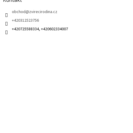
obchod
@
zvirecirodina.cz
+420312523756
+420725588334, +420602334007