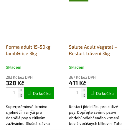
Forma adult 15-50kg
Salute Adult Vegetal –
lamb&rice 3kg
Restart trávení 3kg
Skladem
Skladem
293 Kč bez DPH
367 Kč bez DPH
328 Kč
411 Kč
Do košíku
Do košíku
Superprémiové krmivo
Restart jídelníčku pro citlivé
s jehněčím a rýží pro
psy. Dopřejte svému psovi
dospělé psy s citlivým
období odlehčeného krmení
zažíváním. Slušná dávka
bez živočišných bílkovin. Tato
jehněčího a lehce stravitelná
jedinečná rostlinná receptura