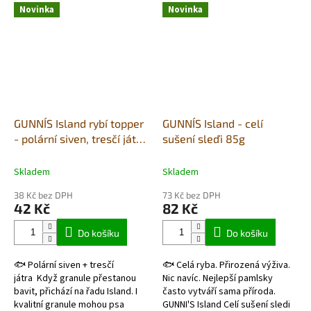
rýže, doplněného sušenou...
byla výrobcem navržena jako...
Novinka
Novinka
GUNNI´S Island rybí topper
GUNNI´S Island - celí
- polární siven, tresčí játra
sušení sleďi 85g
a kelpa 127g
Skladem
Skladem
38 Kč bez DPH
73 Kč bez DPH
42 Kč
82 Kč
Do košíku
Do košíku
🐟 Polární siven + tresčí
🐟 Celá ryba. Přirozená výživa.
játra Když granule přestanou
Nic navíc. Nejlepší pamlsky
bavit, přichází na řadu Island. I
často vytváří sama příroda.
kvalitní granule mohou psa
GUNNI'S Island Celí sušení sledi