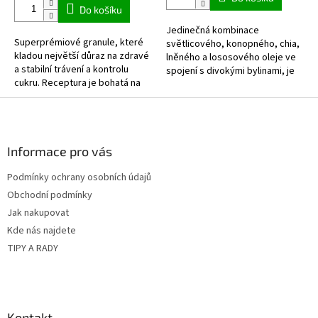
z
Do košíku
5
Jedinečná kombinace
hvězdiček.
Superprémiové granule, které
světlicového, konopného, ​​chia,
kladou největší důraz na zdravé
lněného a lososového oleje ve
a stabilní trávení a kontrolu
spojení s divokými bylinami, je
cukru. Receptura je bohatá na
skvělý a přirozený základ pro
jehněčí maso a obsahuje
každodenní zásobování vašeho
Z
nejvyšší podíl vlákniny (5 %)....
psa...
á
p
a
Informace pro vás
t
Podmínky ochrany osobních údajů
í
Obchodní podmínky
Jak nakupovat
Kde nás najdete
TIPY A RADY
Kontakt