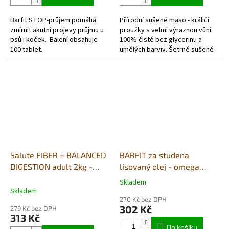
z
z
5
5
Barfit STOP-průjem pomáhá
Přírodní sušené maso - králičí
hvězdiček.
hvězdiček.
zmírnit akutní projevy průjmu u
proužky s velmi výraznou vůní.
psů i koček. Balení obsahuje
100% čisté bez glycerinu a
100 tablet.
umělých barviv. Šetrně sušené
vzduchem v potravinářské
kvalitě. Každé balení obsahuje...
Salute FIBER + BALANCED
BARFIT za studena
DIGESTION adult 2kg -
lisovaný olej - omega
jehně
pětisložkový 500ml
Skladem
Průměrné
Skladem
hodnocení
270 Kč bez DPH
produktu
302 Kč
279 Kč bez DPH
je
313 Kč
5,0
Do košíku