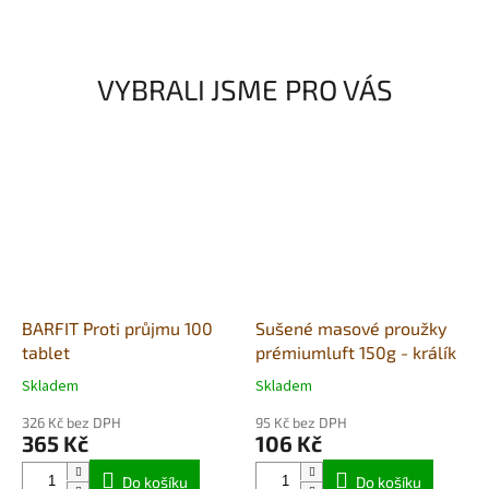
časem omrzet. GUNNI'S Island
jsou vyrobeni ze 100 % celých
Rybí topper je...
sleďů ulovených v...
VYBRALI JSME PRO VÁS
BARFIT Proti průjmu 100
Sušené masové proužky
tablet
prémiumluft 150g - králík
Skladem
Skladem
Průměrné
Průměrné
hodnocení
hodnocení
326 Kč bez DPH
95 Kč bez DPH
produktu
produktu
365 Kč
106 Kč
je
je
5,0
4,0
Do košíku
Do košíku