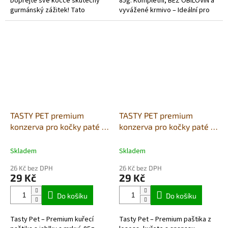
Dopřejte své kočce skutečný
85g. Kompletní, BEZ OBILOVIN a
gurmánský zážitek! Tato
vyvážené krmivo – Ideální pro
PREMIUM paštika je navržena
citlivé kočky 🔥 Tato PREMIUM
jako kompletní a vyvážená
paštika je skvělou,...
strava pro...
TASTY PET premium
TASTY PET premium
konzerva pro kočky paté z
konzerva pro kočky paté z
kuřecího masa s mrkví,
lososa, kuřete a ananasu,
grain free 85g
grain free 85g
Skladem
Skladem
26 Kč bez DPH
26 Kč bez DPH
29 Kč
29 Kč
Do košíku
Do košíku
Tasty Pet – Premium kuřecí
Tasty Pet – Premium paštika z