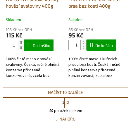
hovězí svaloviny 400g
prsa bez kosti 400g
Skladem
Skladem
103 Kč bez DPH
85 Kč bez DPH
115 Kč
95 Kč
Do košíku
Do košíku
100% čisté maso z hovězí
100% čisté maso z kuřecích
svaloviny. Česká, ručně plněná
prsou bez kosti. Česká, ručně
konzerva přirozeně
plněná konzerva přirozeně
konzervovaná, zcela bez
konzervovaná, zcela bez
chemických přísad a náhražek.
chemických přísad a náhražek.
Receptura sestavena přímo
Receptura sestavena přímo
veterinářem.
veterinářem.
NAČÍST 10 DALŠÍCH
S
1
2
t
O
r
40
položek celkem
v
á
l
NAHORU
n
á
k
d
o