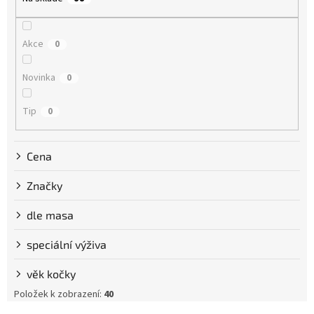
d
u
k
Akce
0
t
ů
Novinka
0
Tip
0
Cena
Značky
dle masa
speciální výživa
věk kočky
Položek k zobrazení:
40