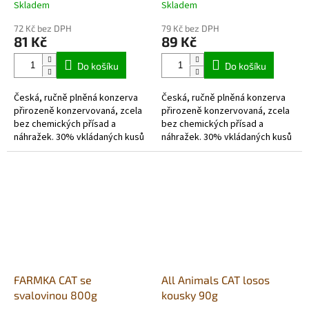
Skladem
Skladem
72 Kč bez DPH
79 Kč bez DPH
81 Kč
89 Kč
Do košíku
Do košíku
Česká, ručně plněná konzerva
Česká, ručně plněná konzerva
přirozeně konzervovaná, zcela
přirozeně konzervovaná, zcela
bez chemických přísad a
bez chemických přísad a
náhražek. 30% vkládaných kusů
náhražek. 30% vkládaných kusů
masa v mletém hovězím.
masa v mletém hovězím.
Receptura sestavena přímo
Receptura sestavena přímo
veterinářem.
veterinářem.
FARMKA CAT se
All Animals CAT losos
svalovinou 800g
kousky 90g