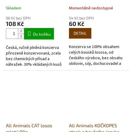
Skladem
Momentálně nedostupné
96 Kč bez DPH
54 Kč bez DPH
108 Kč
60 Kč
DETAIL
Do košíku
Konzerva se 100% obsahem
Česká, ručně plněná konzerva
celých kousků lososa, od
přirozeně konzervovaná, zcela
českého výrobce, bez obsahu
bez chemických přísad a
obilovin, sóji, dochucovadel a
náhražek. 30% vkládaných kusů
barviv.
masa v mletém hovězím.
Receptura sestavena přímo
veterinářem.
All Animals CAT losos
All Animals KOČKOPES
mletý 90g
steak z hovězího jazyka