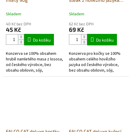
100g
Skladem
Skladem
40 Kč bez DPH
62 Kč bez DPH
45 Kč
69 Kč
Do košíku
Do košíku
Konzerva se 100% obsahem
Konzerva pro kočky se 100%
hrubě namletého masa z lososa,
obsahem celého hovězího
od českého výrobce, bez
jazyka od českého výrobce,
obsahu obilovin, sóji,
bez obsahu obilovin, sóji,
dochucovadel a barviv.
dochucovadel a barviv.
FALCO CAT deluxe kostky
FALCO CAT deluxe kuřecí