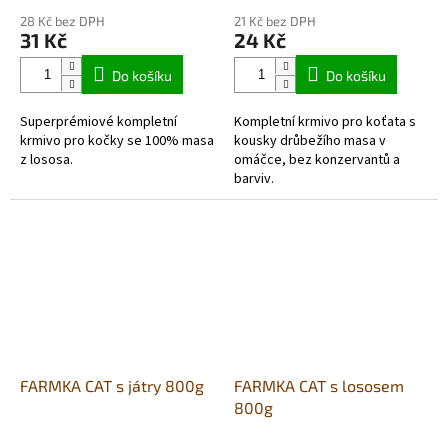
28 Kč bez DPH
21 Kč bez DPH
31 Kč
24 Kč
Do košíku
Do košíku
Superprémiové kompletní
Kompletní krmivo pro koťata s
krmivo pro kočky se 100% masa
kousky drůbežího masa v
z lososa.
omáčce, bez konzervantů a
barviv.
FARMKA CAT s játry 800g
FARMKA CAT s lososem
800g