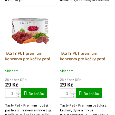
masem (87%)karotkou a jablky.
stravu, která je neodolatelně
lákavá. Tato...
TASTY PET premium
TASTY PET premium
konzerva pro kočky paté z
konzerva pro kočky paté z
hovězího masa s hráškem
kachního masa s dýní a
a mrkví, gr.free 85
mrkví, grain free 85g
Skladem
Skladem
26 Kč bez DPH
26 Kč bez DPH
29 Kč
29 Kč
Do košíku
Do košíku
Tasty Pet – Premium hovězí
Tasty Pet – Premium paštika z
paštika s hráškem a mrkví 85g.
kachny, dýně a mrkve