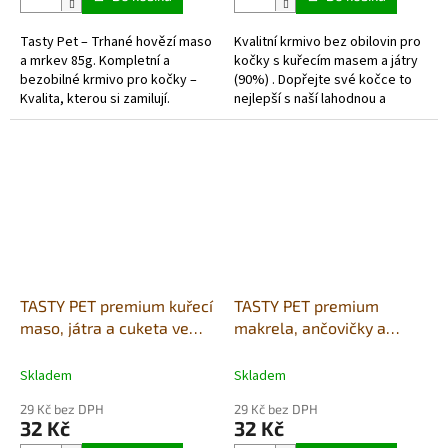
Tasty Pet – Trhané hovězí maso
Kvalitní krmivo bez obilovin pro
a mrkev 85g. Kompletní a
kočky s kuřecím masem a játry
bezobilné krmivo pro kočky –
(90%) . Dopřejte své kočce to
Kvalita, kterou si zamilují.
nejlepší s naší lahodnou a
Dopřejte své kočce
výživnou konzervou TASTY PET.
neodolatelnou, masitou
Tato receptura...
pochoutku!...
TASTY PET premium kuřecí
TASTY PET premium
maso, játra a cuketa ve
makrela, ančovičky a
vývaru 85g
cuketa ve vývaru 85g
Skladem
Skladem
29 Kč bez DPH
29 Kč bez DPH
32 Kč
32 Kč