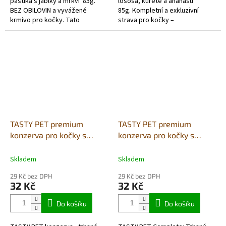
paštika s jablky a mrkví 85g.
lososa, kuřete a ananasu
BEZ OBILOVIN a vyvážené
85g. Kompletní a exkluzivní
krmivo pro kočky. Tato
strava pro kočky –
PREMIUM paštika je lahodná a
Hypoalergenní rybí základ s
lehce stravitelná volba s
exotickým ovocem. Tato
vysokým...
PREMIUM...
TASTY PET premium
TASTY PET premium
konzerva pro kočky s
konzerva pro kočky s
kousky kuřete, šunky a
kousky lososa, tuňáka a
dýně ve vývaru 85g
cukety ve vývaru 85g
Skladem
Skladem
29 Kč bez DPH
29 Kč bez DPH
32 Kč
32 Kč
Do košíku
Do košíku