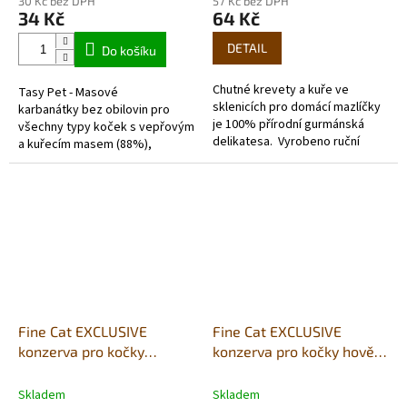
30 Kč bez DPH
57 Kč bez DPH
34 Kč
64 Kč
DETAIL
Do košíku
Chutné krevety a kuře ve
Tasy Pet - Masové
sklenicích pro domácí mazlíčky
karbanátky bez obilovin pro
je 100% přírodní gurmánská
všechny typy koček s vepřovým
delikatesa. Vyrobeno ruční
a kuřecím masem (88%),
technikou vaření v
jablkem a dýní.
nádobě, která umožňuje,...
Fine Cat EXCLUSIVE
Fine Cat EXCLUSIVE
konzerva pro kočky
konzerva pro kočky hovězí
drůbeží 100% masa 200g
100% masa 200g
Skladem
Skladem