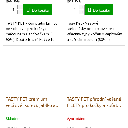
Do košíku
Do košíku
TASTY PET - Kompletní krmivo
Tasy Pet - Masové
bez obilovin pro kočky s
karbanátky bez obilovin pro
mečounem a ančovičkami (
všechny typy koček s vepřovým
90%). Dopřejte své kočce to
a kuřecím masem (80%) a
nejlepší s naší lahodnou a
karotkou .
výživnou konzervou TASTY PET.
Tato...
TASTY PET premium
TASTY PET přírodní vařené
vepřové, kuřecí, jablko a
FILETY pro kočky a koťata
dáně - masové kuličky
kuřecí/krevety 80g -
MULTIPROTEIN
Skladem
Vyprodáno