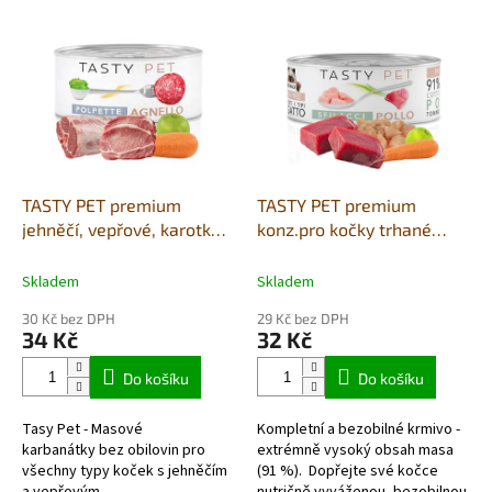
V
ý
p
i
s
p
r
o
d
TASTY PET premium
TASTY PET premium
u
jehněčí, vepřové, karotka a
konz.pro kočky trhané
k
jablka - masové kuličky
kuřecí maso, tuňák s
t
85g
jablkem vařené v páře, GF
Skladem
Skladem
ů
85g
30 Kč bez DPH
29 Kč bez DPH
34 Kč
32 Kč
Do košíku
Do košíku
Tasy Pet - Masové
Kompletní a bezobilné krmivo -
karbanátky bez obilovin pro
extrémně vysoký obsah masa
všechny typy koček s jehněčím
(91 %). Dopřejte své kočce
a vepřovým
nutričně vyváženou, bezobilnou