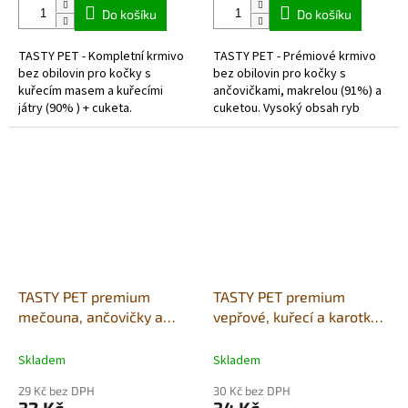
Do košíku
Do košíku
TASTY PET - Kompletní krmivo
TASTY PET - Prémiové krmivo
bez obilovin pro kočky s
bez obilovin pro kočky s
kuřecím masem a kuřecími
ančovičkami, makrelou (91%) a
játry (90% ) + cuketa.
cuketou. Vysoký obsah ryb
(91%): Krmivo Tasy Pet se
vyznačuje vysokým obsahem
kvalitních...
TASTY PET premium
TASTY PET premium
mečouna, ančovičky a
vepřové, kuřecí a karotka -
dýně ve vývaru 85g
masové kuličky 85g
Skladem
Skladem
29 Kč bez DPH
30 Kč bez DPH
32 Kč
34 Kč