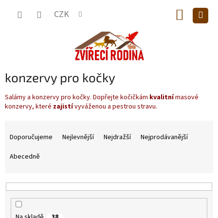
Přejít
NÁKUP
na
CZK
obsah
KOŠÍK
konzervy pro kočky
Salámy a konzervy pro kočky. Dopřejte kočičkám
kvalitní
masové
konzervy, které
zajistí
vyváženou a pestrou stravu.
Ř
a
Doporučujeme
Nejlevnější
Nejdražší
Nejprodávanější
z
e
Abecedně
n
í
p
r
o
Na skladě
38