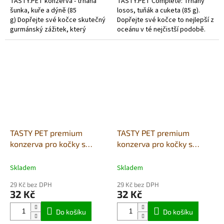
TASTY.PET konzerva - trhaná
TASTY.PET Complete: Trhaný
šunka, kuře a dýně (85
losos, tuňák a cuketa (85 g).
g) Dopřejte své kočce skutečný
Dopřejte své kočce to nejlepší z
gurmánský zážitek, který
oceánu v té nejčistší podobě.
poznáte na první pohled.
Kompletní mokré krmivo pro
Kompletní mokré krmivo pro
kočky TASTY.PET s lososem a...
kočky...
TASTY PET premium
TASTY PET premium
konzerva pro kočky s
konzerva pro kočky s
kousky tuňáka, jablka a
kousky tuňáka, pražmy a
dýně ve vývaru 85g
jablka ve vývaru 85g
Skladem
Skladem
29 Kč bez DPH
29 Kč bez DPH
32 Kč
32 Kč
Do košíku
Do košíku