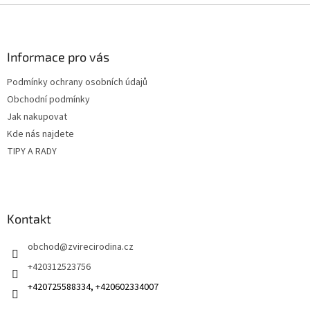
v
Z
a
á
c
á
n
í
p
í
p
a
Informace pro vás
r
t
v
Podmínky ochrany osobních údajů
í
k
Obchodní podmínky
y
v
Jak nakupovat
ý
Kde nás najdete
p
TIPY A RADY
i
s
u
Kontakt
obchod
@
zvirecirodina.cz
+420312523756
+420725588334, +420602334007