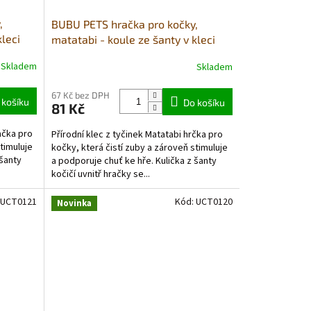
,
BUBU PETS hračka pro kočky,
kleci
matatabi - koule ze šanty v kleci
8cm
Skladem
Skladem
67 Kč bez DPH
 košíku
Do košíku
81 Kč
ačka pro
Přírodní klec z tyčinek Matatabi hrčka pro
timuluje
kočky, která čistí zuby a zároveň stimuluje
 šanty
a podporuje chuť ke hře. Kulička z šanty
kočičí uvnitř hračky se...
UCT0121
Kód:
UCT0120
Novinka