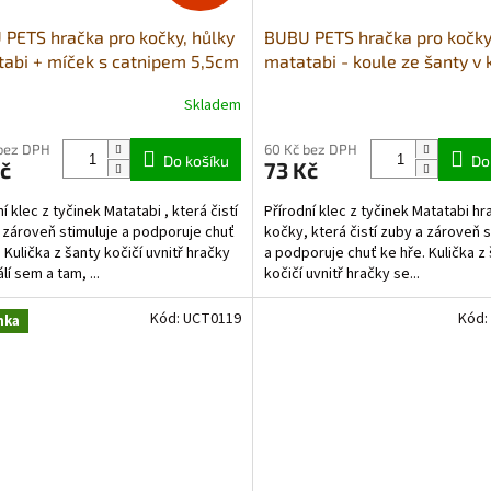
PETS hračka pro kočky, hůlky
BUBU PETS hračka pro kočky
abi + míček s catnipem 5,5cm
matatabi - koule ze šanty v 
7cm
Skladem
bez DPH
60 Kč bez DPH
Do košíku
Do
č
73 Kč
í klec z tyčinek Matatabi , která čistí
Přírodní klec z tyčinek Matatabi hr
 zároveň stimuluje a podporuje chuť
kočky, která čistí zuby a zároveň s
 Kulička z šanty kočičí uvnitř hračky
a podporuje chuť ke hře. Kulička z
lí sem a tam, ...
kočičí uvnitř hračky se...
Kód:
UCT0119
Kód:
nka