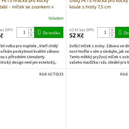
PETS hračka pro kočky
UNIQ PETS hračka pro kočky s
abi - míček se zvonkem v
koule s hroty 7,5 cm
 7cm
Skladem
bez DPH
43 Kč bez DPH
Do košíku
Do
Kč
52 Kč
ní volba pro majitele , kteří chtějí
Svítící míček s ostny: Zábava ve dn
očkám poskytnout kvalitní zábavu
noci! Hoďte s ním a sledujte, jak se
ou s přírodními stimulanty.
Tento měkký pryžový míček s ost
rický design není jen estetický,
vašeho mazlíčka i vás. Ideální pro h
Kód:
UCT0133
Kód: