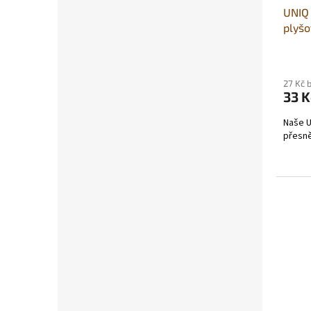
UNIQ 
plyšo
27 Kč 
33 K
Naše U
přesně