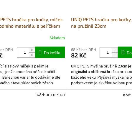
PETS hračka pro kočky, míček
UNIQ PETS hračka pro kočky
rodního materiálu s peříčkem
na pružině 23cm
Skladem
bez DPH
68 Kč bez DPH
Do košíku
Do
č
82 Kč
ící sisalový míček s peřím je
UNIQ PETS myš na pružině 23cm je
u, jenž napomáhá péči o kočičí
originální a oblíbená hračka pro k
. Barevnou variantu dodáváme dle
každého věku. Plyšová myška na p
ného stavu skladových zásob.
podstavcem je skvělou volbou pr
, zelený , modrý -...
všechny majitele koček,...
Kód:
UCT0197-D
Kód: