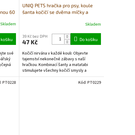
UNIQ PETS hračka pro psy, koule
inou 60
šanta kočičí se dvěma míčky a
matatabi 11cm
Skladem
Skladem
39 Kč bez DPH
 košíku
Do košíku
47 Kč
ejte své
Kočičí nirvána v každé kouli: Objevte
bářský
tajemství nekonečné zábavy s naší
yčejná
hračkou. Kombinací šanty a matatabi
stimulujete všechny kočičí smysly a
zajistíte vašemu mazlíčkovi...
d:
PT0228
Kód:
PT0229