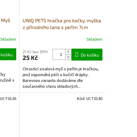
, Myš
UNIQ PETS hračka pro kočky, myška
z přírodního lana s peřím 7cm
Skladem
Skladem
21 Kč bez DPH
 košíku
Do košíku
25 Kč
Chrastící sisalová myš s peřím je hračkou,
očky
jenž napomáhá péči o kočičí drápky.
ružině s
Barevnou variantu dodáváme dle
o
současného stavu skladových...
UCT0136
Kód:
UCT0140