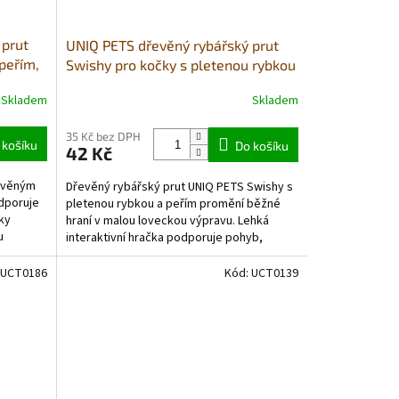
 prut
UNIQ PETS dřevěný rybářský prut
peřím,
Swishy pro kočky s pletenou rybkou
a peřím 40-47cm
Skladem
Skladem
35 Kč bez DPH
 košíku
Do košíku
42 Kč
řevěným
Dřevěný rybářský prut UNIQ PETS Swishy s
dporuje
pletenou rybkou a peřím promění běžné
ky
hraní v malou loveckou výpravu. Lehká
u
interaktivní hračka podporuje pohyb,
přirozený lovecký...
UCT0186
Kód:
UCT0139