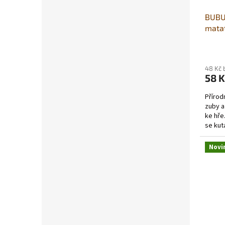
BUBU 
matat
48 Kč 
58 K
Přírodn
zuby a
ke hře.
se kutá
Novi