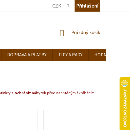
CZK
Přihlášení
JAK NAKUPOVAT
KDE NÁS NAJDETE
TIPY A RADY
NÁKUPNÍ
Prázdný košík
KOŠÍK
DOPRAVA A PLATBY
TIPY A RADY
HODNOCENÍ OB
stinkty a
ochránit
nábytek před nechtěným škrábáním.