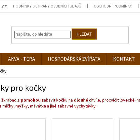
.cz
PODMÍNKY OCHRANY OSOBNÍCH ÚDAJŮ
OBCHODNÍ PODMÍNKY
HLEDAT
AKVA - TERA
HOSPODÁŘSKÁ ZVÍŘATA
KONTAKT
ačky
ky pro kočky
a škrabadla
pomohou z
abavit kočku na
dlouhé
chvíle, procvičit lovecké in
e míčky, myšky, mávátka a jiné zábavné vychytávky.