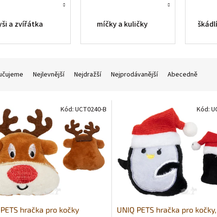
ši a zvířátka
míčky a kuličky
škádl
učujeme
Nejlevnější
Nejdražší
Nejprodávanější
Abecedně
Kód:
UCT0240-B
Kód:
U
PETS hračka pro kočky
UNIQ PETS hračka pro kočky,