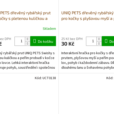
PETS dřevěný rybářský prut
UNIQ PETS dřevěný rybářský
očky s pletenou kuličkou a
pro kočky s plyšovou myší a 
m 40-43cm
40–102cm
Skladem
bez DPH
25 Kč bez DPH
Do košíku
Do
č
30 Kč
ý rybářský prut UNIQ PETS Swishy s
Interaktivní hračka pro kočky s d
ou kuličkou a peřím probudí v kočce
prutem, plyšovou myší a peřím po
 lovce. Lehká interaktivní hračka
lov, pohyb i každodenní zábavu. Dí
uje pohyb, soustředění i společnou
dlouhému lanu a švihavému pohyb
pomáhá probouzet přirozené...
Kód:
UCT0138
Kód: