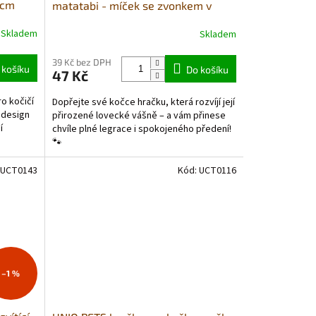
6cm
matatabi - míček se zvonkem v
kleci 5cm
Skladem
Skladem
39 Kč bez DPH
 košíku
Do košíku
47 Kč
ro kočičí
Dopřejte své kočce hračku, která rozvíjí její
 design
přirozené lovecké vášně – a vám přinese
í
chvíle plné legrace i spokojeného předení!
🐾
UCT0143
Kód:
UCT0116
–1 %