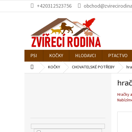
Přejít
+420312523756
obchod@zvirecirodina
na
obsah
PSI
KOČKY
HLODAVCI
PTACTVO
Domů
KOČKY
CHOVATELSKÉ POTŘEBY
hr
P
hrač
o
s
Hračky 
t
Nabízím
r
a
n
n
í