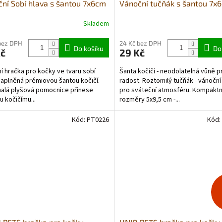
ní Sobí hlava s šantou 7x6cm
Vánoční tučňák s šantou 7x
Skladem
bez DPH
24 Kč bez DPH
Do košíku
Do
Kč
29 Kč
í hračka pro kočky ve tvaru sobí
Šanta kočičí - neodolatelná vůně p
naplněná prémiovou šantou kočičí.
radost. Roztomilý tučňák - vánoční
alá plyšová pomocnice přinese
pro sváteční atmosféru. Kompaktn
 kočičímu...
rozměry 5x9,5 cm -...
Kód:
PT0226
Kód: