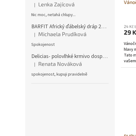
Vánoč
t
Lenka Zajícová
|
Hodnocení produktu je 1 z 5 hvězdiček.
ů
Nic moc, netahá chlupy...
BARFIT Africký ďábelský dráp 250g
24 Kč 
29 
Michaela Prudíková
|
Hodnocení produktu je 5 z 5 hvězdiček.
Vánočn
Spokojenost
hlavy 
Tato m
Delicias- polovlhké krmivo dospělý pes 3Kg
vašemu
Renata Nováková
|
Hodnocení produktu je 5 z 5 hvězdiček.
spokojenost, kupuji pravidelně