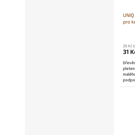
UNIQ 
pro k
peří
26 Kč 
31 K
Dřevěn
pleten
malého
podpor
hru s...