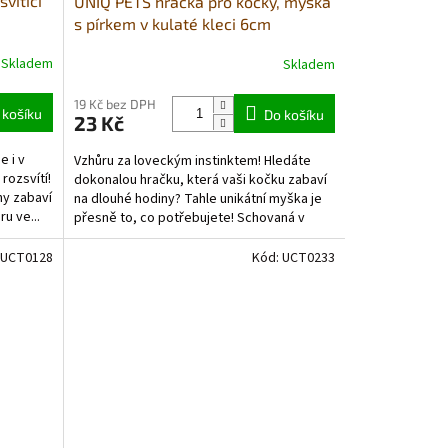
vítící
UNIQ PETS hračka pro kočky, myška
s pírkem v kulaté kleci 6cm
Skladem
Skladem
19 Kč bez DPH
 košíku
Do košíku
23 Kč
e i v
Vzhůru za loveckým instinktem! Hledáte
 rozsvítí!
dokonalou hračku, která vaši kočku zabaví
ny zabaví
na dlouhé hodiny? Tahle unikátní myška je
ru ve...
přesně to, co potřebujete! Schovaná v
pevné...
UCT0128
Kód:
UCT0233