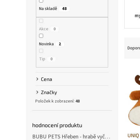
p
Na skladě
a
48
my
n
e
Akce
0
l
Ř
Novinka
2
a
Dopor
z
Tip
0
e
V
n
ý
í
Cena
p
p
i
r
Značky
s
o
Položek k zobrazení:
48
p
d
r
u
o
k
d
t
hodnocení produktu
u
ů
UNIQ 
k
BUBU PETS Hřeben - hrabě vyčesávací dvouřadé modré 11x15cm