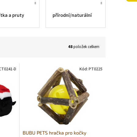
ítka a pruty
přírodní/naturální
48
položek celkem
CT0241-D
Kód:
PT0225
BUBU PETS hračka pro kočky