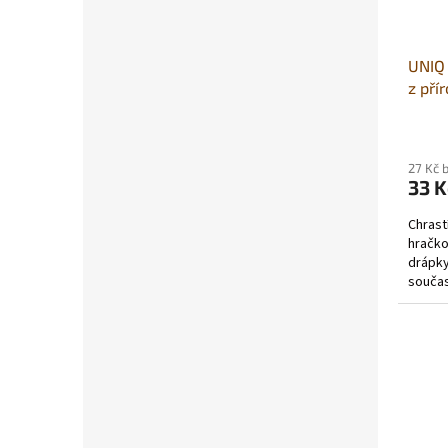
UNIQ 
z pří
4cm
27 Kč 
33 K
Chrast
hračko
drápky
součas
Růžový