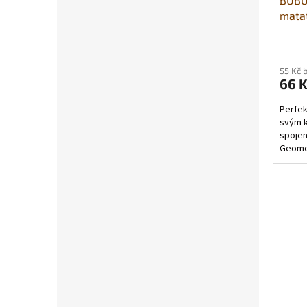
BUBU 
matat
kleci
55 Kč 
66 
Perfekt
svým k
spojen
Geomet
ale...