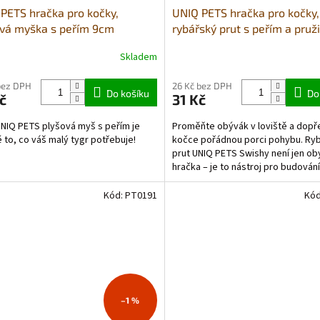
PETS hračka pro kočky,
UNIQ PETS hračka pro kočky,
vá myška s peřím 9cm
rybářský prut s peřím a pruž
cm mix barev
Skladem
bez DPH
26 Kč bez DPH
Do košíku
Do
č
31 Kč
NIQ PETS plyšová myš s peřím je
Proměňte obývák v loviště a dopř
 to, co váš malý tygr potřebuje!
kočce pořádnou porci pohybu. Ry
prut UNIQ PETS Swishy není jen ob
hračka – je to nástroj pro budování
kondice, bystření...
Kód:
PT0191
Kó
–1 %