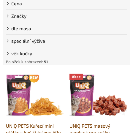
Cena
Značky
dle masa
speciální výživa
věk kočky
Položek k zobrazení:
51
V
Akce
ý
p
i
s
p
r
o
d
UNIQ PETS Kuřecí mini
UNIQ PETS masový
u
plátky s kočičí trávou 50g
pamlsek pro kočky -