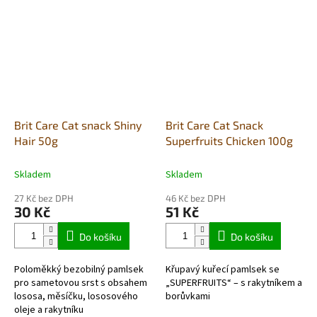
Brit Care Cat snack Shiny
Brit Care Cat Snack
Hair 50g
Superfruits Chicken 100g
Skladem
Skladem
27 Kč bez DPH
46 Kč bez DPH
30 Kč
51 Kč
Do košíku
Do košíku
Poloměkký bezobilný pamlsek
Křupavý kuřecí pamlsek se
pro sametovou srst s obsahem
„SUPERFRUITS“ – s rakytníkem a
lososa, měsíčku, lososového
borůvkami
oleje a rakytníku