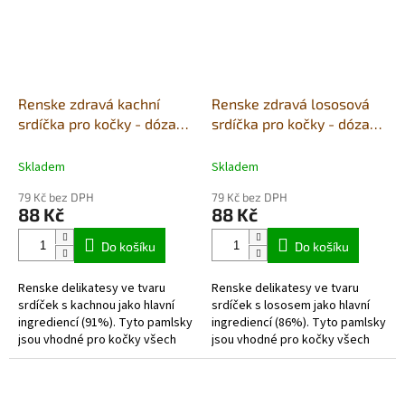
Renske zdravá kachní
Renske zdravá lososová
srdíčka pro kočky - dóza
srdíčka pro kočky - dóza
100g
100g
Skladem
Skladem
79 Kč bez DPH
79 Kč bez DPH
88 Kč
88 Kč
Do košíku
Do košíku
Renske delikatesy ve tvaru
Renske delikatesy ve tvaru
srdíček s kachnou jako hlavní
srdíček s lososem jako hlavní
ingrediencí (91%). Tyto pamlsky
ingrediencí (86%). Tyto pamlsky
jsou vhodné pro kočky všech
jsou vhodné pro kočky všech
plemen od 9...
plemen od 9 týdnů
věku. Srdíčka mají jeden...