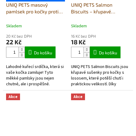
UNIQ PETS masový
UNIQ PETS Salmon
pamlsek pro kočky proti
Biscuits – křupavé
bezoárům - měkká srdíčka
sušenky pro kočky s
s kuřecím masem 50g
lososem 50g
Skladem
Skladem
20 Kč bez DPH
16 Kč bez DPH
22 Kč
18 Kč
Do košíku
Do košíku
Lahodné kuřecí srdíčka, která si
UNIQ PETS Salmon Biscuits jsou
vaše kočka zamiluje! Tyto
křupavé sušenky pro kočky s
měkké pamlsky jsou nejen
lososem, které potěší chutí i
chutné, ale i prospěšné.
praktickou velikostí. Díky
Obsahují psyllium, které
lososovému prášku, křupavé
podporuje zdravé trávení a
textuře a znovu
Akce
Akce
pomáhá v...
uzavíratelnému...