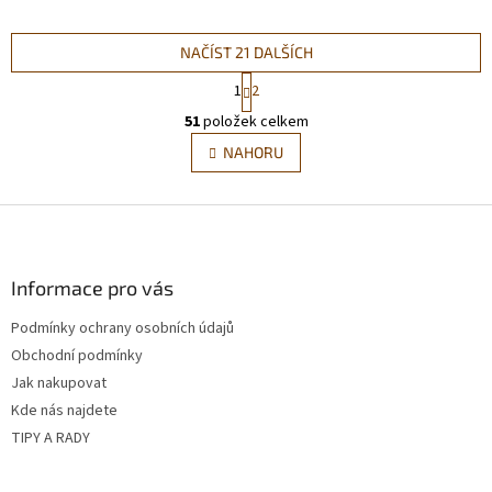
NAČÍST 21 DALŠÍCH
S
1
2
t
O
r
51
položek celkem
v
á
l
NAHORU
n
á
k
d
o
v
Z
a
á
c
á
n
í
p
í
p
a
Informace pro vás
r
t
v
Podmínky ochrany osobních údajů
í
k
Obchodní podmínky
y
v
Jak nakupovat
ý
Kde nás najdete
p
TIPY A RADY
i
s
u