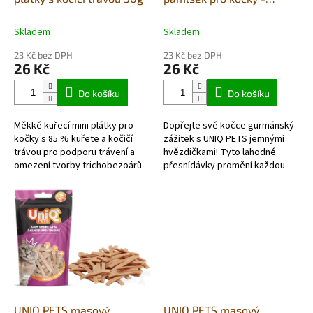
k
měkké hvězdičky s
t
jehněčím masem a
Skladem
Skladem
ů
taurinem 50g
23 Kč bez DPH
23 Kč bez DPH
26 Kč
26 Kč
Do košíku
Do košíku
Měkké kuřecí mini plátky pro
Dopřejte své kočce gurmánský
kočky s 85 % kuřete a kočičí
zážitek s UNIQ PETS jemnými
trávou pro podporu trávení a
hvězdičkami! Tyto lahodné
omezení tvorby trichobezoárů.
přesnídávky promění každou
Chutná masová odměna bez
svačinu v nezapomenutelnou
obilovin a bez přidaného
hostinu. S vysokým obsahem
cukru,...
kvalitního...
UNIQ PETS masový
UNIQ PETS masový