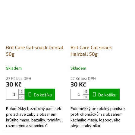
Brit Care Cat snack Dental
Brit Care Cat snack
50g
Hairball 50g
Skladem
Skladem
27 Kč bez DPH
27 Kč bez DPH
30 Kč
30 Kč
Do košíku
Do košíku
Poloměkký bezobilný pamlsek
Poloměkký bezobilný pamlsek
pro zdravé zuby s obsahem
proti chomáčkům s obsahem
krůtího masa, bazalky, tymiánu,
kachního masa, lososového
rozmarýnu a vitamínu C.
oleje a rakytníku