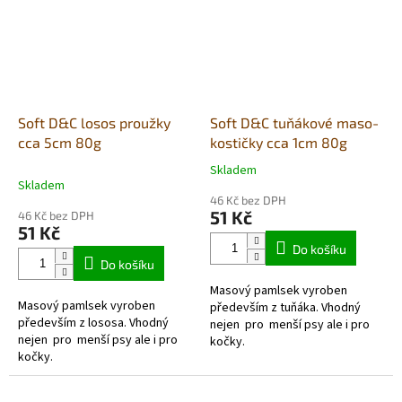
Soft D&C losos proužky
Soft D&C tuňákové maso-
cca 5cm 80g
kostičky cca 1cm 80g
Skladem
Průměrné
Skladem
hodnocení
46 Kč bez DPH
produktu
51 Kč
46 Kč bez DPH
je
51 Kč
5,0
Do košíku
z
Do košíku
5
Masový pamlsek vyroben
hvězdiček.
Masový pamlsek vyroben
především z tuňáka. Vhodný
především z lososa. Vhodný
nejen pro menší psy ale i pro
nejen pro menší psy ale i pro
kočky.
kočky.