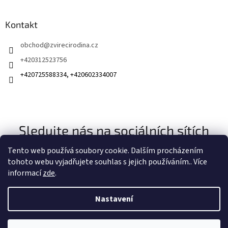
Kontakt
obchod
@
zvirecirodina.cz
+420312523756
+420725588334, +420602334007
Sledujte nás na sociálních sítích
Tento web používá soubory cookie. Dalším procházením
tohoto webu vyjadřujete souhlas s jejich používáním.. Více
informací
zde
.
Nastavení
Vytvořil Shoptet