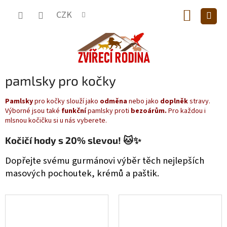
Přejít
NÁKUP
na
CZK
obsah
KOŠÍK
pamlsky pro kočky
Pamlsky
pro kočky slouží jako
odměna
nebo jako
doplněk
stravy.
Výborné jsou také
funkční
pamlsky proti
bezoárům.
Pro každou i
mlsnou kočičku si u nás vyberete.
Kočičí hody s 20% slevou! 🐱✨
Dopřejte svému gurmánovi výběr těch nejlepších
masových pochoutek, krémů a paštik.