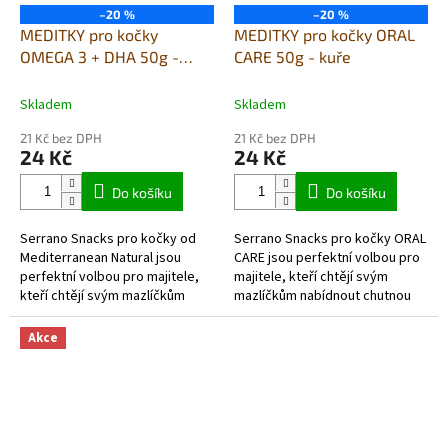
–20 %
–20 %
MEDITKY pro kočky
MEDITKY pro kočky ORAL
OMEGA 3 + DHA 50g -
CARE 50g - kuře
losos+tuňák
Skladem
Skladem
21 Kč bez DPH
21 Kč bez DPH
24 Kč
24 Kč
Do košíku
Do košíku
Serrano Snacks pro kočky od
Serrano Snacks pro kočky ORAL
Mediterranean Natural jsou
CARE jsou perfektní volbou pro
perfektní volbou pro majitele,
majitele, kteří chtějí svým
kteří chtějí svým mazlíčkům
mazlíčkům nabídnout chutnou
nabídnout chutnou a zdravou
svačinu, která zároveň pečuje o
svačinu s přidanou hodnotou
jejich zuby a dásně....
Akce
Omega 3...