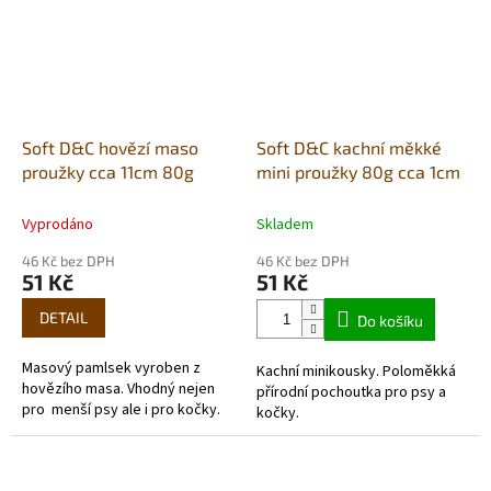
Soft D&C hovězí maso
Soft D&C kachní měkké
proužky cca 11cm 80g
mini proužky 80g cca 1cm
Vyprodáno
Skladem
46 Kč bez DPH
46 Kč bez DPH
51 Kč
51 Kč
DETAIL
Do košíku
Masový pamlsek vyroben z
Kachní minikousky. Poloměkká
hovězího masa. Vhodný nejen
přírodní pochoutka pro psy a
pro menší psy ale i pro kočky.
kočky.