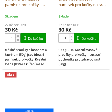
pamlsek pro kočky -
pamlsek pro kočky na srst
měkké nudličky s lososem
a kůži - měkké proužky s
a taurinem 50g
kachním masem 50g
Skladem
Skladem
27 Kč bez DPH
27 Kč bez DPH
30 Kč
30 Kč
Do košíku
Do košíku
Měkké proužky s lososem a
UNIQ PETS Kachní masové
taurinem (50g) jsou ideální
proužky pro kočky – Luxusní
pamlsek pro kočky. Kvalitní
pochoutka pro zdravou srst
losos (80%) a kuřecí maso
(50g)
(10%) dodávají potřebné živiny,
taurin podporuje zdraví srdce a
Akce
očí a...
–18 %