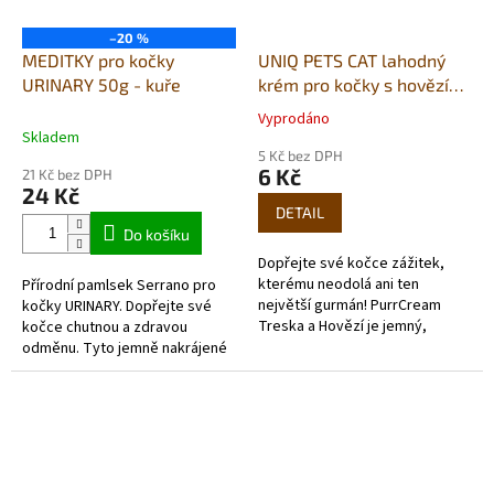
–20 %
MEDITKY pro kočky
UNIQ PETS CAT lahodný
URINARY 50g - kuře
krém pro kočky s hovězím
masem a treskou 15g
Vyprodáno
Průměrné
(x50ks)
Skladem
hodnocení
5 Kč bez DPH
produktu
6 Kč
21 Kč bez DPH
je
24 Kč
5,0
DETAIL
z
Do košíku
5
Dopřejte své kočce zážitek,
hvězdiček.
kterému neodolá ani ten
Přírodní pamlsek Serrano pro
největší gurmán! PurrCream
kočky URINARY. Dopřejte své
Treska a Hovězí je jemný,
kočce chutnou a zdravou
lahodný krém s vysokým
odměnu. Tyto jemně nakrájené
obsahem vlhkosti a prvotřídních
kousky ve tvaru kosti jsou
bílkovin. Tato...
navrženy tak, aby
podporovaly...