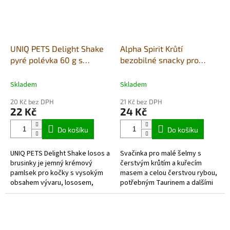
UNIQ PETS Delight Shake
Alpha Spirit Krůtí
pyré polévka 60 g s
bezobilné snacky pro
lososem a brusinkami (6ks
kočky 35g
bal.)
Skladem
Skladem
20 Kč bez DPH
21 Kč bez DPH
22 Kč
24 Kč
Do košíku
Do košíku
UNIQ PETS Delight Shake losos a
Svačinka pro malé šelmy s
brusinky je jemný krémový
čerstvým krůtím a kuřecím
pamlsek pro kočky s vysokým
masem a celou čerstvou rybou,
obsahem vývaru, lososem,
potřebným Taurinem a dalšími
kuřecím masem a brusinkami.
přírodními ingrediencemi.
Lahodná tekutější konzistence
Odměňte vaší kočku a vzbuďte
se...
v ní...