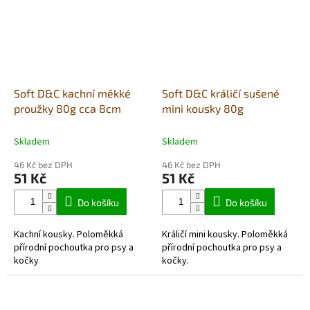
Soft D&C kachní měkké
Soft D&C králičí sušené
proužky 80g cca 8cm
mini kousky 80g
Skladem
Skladem
46 Kč bez DPH
46 Kč bez DPH
51 Kč
51 Kč
Do košíku
Do košíku
Kachní kousky. Poloměkká
Králičí mini kousky. Poloměkká
přírodní pochoutka pro psy a
přírodní pochoutka pro psy a
kočky
kočky.