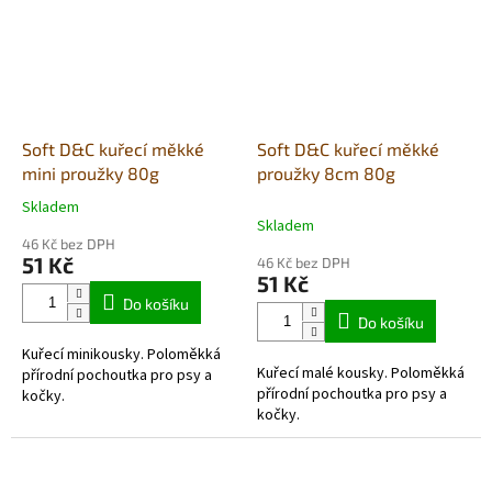
Soft D&C kuřecí měkké
Soft D&C kuřecí měkké
mini proužky 80g
proužky 8cm 80g
Skladem
Průměrné
Skladem
hodnocení
46 Kč bez DPH
produktu
51 Kč
46 Kč bez DPH
je
51 Kč
5,0
Do košíku
z
Do košíku
5
Kuřecí minikousky. Poloměkká
hvězdiček.
Kuřecí malé kousky. Poloměkká
přírodní pochoutka pro psy a
přírodní pochoutka pro psy a
kočky.
kočky.