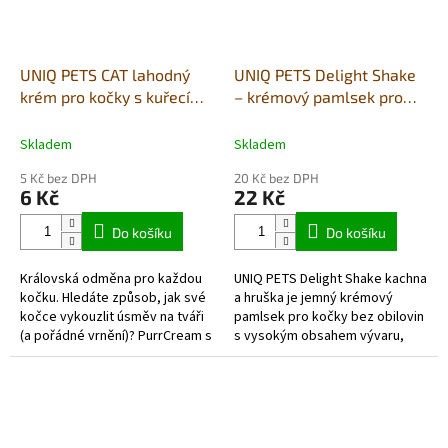
UNIQ PETS CAT lahodný
UNIQ PETS Delight Shake
krém pro kočky s kuřecím
– krémový pamlsek pro
masem 15g (x50ks)
kočky 60g s kachnou a
hruškami (6ks bal.)
Skladem
Skladem
5 Kč bez DPH
20 Kč bez DPH
6 Kč
22 Kč
Do košíku
Do košíku
Královská odměna pro každou
UNIQ PETS Delight Shake kachna
kočku. Hledáte způsob, jak své
a hruška je jemný krémový
kočce vykouzlit úsměv na tváři
pamlsek pro kočky bez obilovin
(a pořádné vrnění)? PurrCream s
s vysokým obsahem vývaru,
kuřecí příchutí je jemný a
kachním masem a hruškou.
neuvěřitelně chutný krém z...
Lahodná textura se snadno
olizuje,...