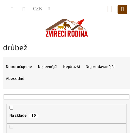
Přejít
NÁKUP
na
CZK
obsah
KOŠÍK
drůbež
Ř
a
Doporučujeme
Nejlevnější
Nejdražší
Nejprodávanější
z
e
Abecedně
n
í
p
r
o
Na skladě
10
d
u
k