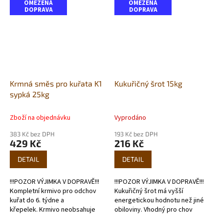
OMEZENÁ
OMEZENÁ
DOPRAVA
DOPRAVA
Krmná směs pro kuřata K1
Kukuřičný šrot 15kg
sypká 25kg
Zboží na objednávku
Vyprodáno
383 Kč bez DPH
193 Kč bez DPH
429 Kč
216 Kč
DETAIL
DETAIL
!!!POZOR VÝJIMKA V DOPRAVĚ!!!
!!!POZOR VÝJIMKA V DOPRAVĚ!!!
Kompletní krmivo pro odchov
Kukuřičný šrot má vyšší
kuřat do 6. týdne a
energetickou hodnotu než jiné
křepelek. Krmivo neobsahuje
obiloviny. Vhodný pro chov
kokcidiostatika. Tato krmiva si
prasat, králíků, drůbeže, koní,