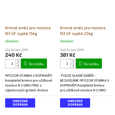
Krmná směs pro nosnice
Krmná směs pro nosnice
N3 GF sypká 15kg
N3 GF sypká 25kg
Skladem
Skladem
Průměrné
Průměrné
hodnocení
hodnocení
214 Kč bez DPH
340 Kč bez DPH
produktu
produktu
240 Kč
381 Kč
je
je
5,0
5,0
Do košíku
Do košíku
z
z
5
5
!!!POZOR VÝJIMKA V DOPRAVĚ!!!
POUZE VLASNÍ ODBĚR -
hvězdiček.
hvězdiček.
Kompletní krmivo pro užitkové
NEZASÍLÁME !!!POZOR VÝJIMKA V
nosnice N 3 GMO FREE s
DOPRAVĚ!!! Kompletní krmivo
vápencovým gritem. Krmivo
pro užitkové nosnice N 3 GMO
neobsahuje GMO = geneticky
FREE s vápencovým
modifikované organismy a
gritem. Krmivo neobsahuje GMO
OMEZENÁ
OMEZENÁ
kokcidiostatika.
DOPRAVA
= geneticky...
DOPRAVA