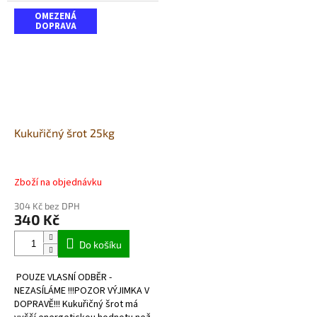
lidé kupují proto,že si chtějí...
ovcí, koz...
OMEZENÁ
DOPRAVA
Kukuřičný šrot 25kg
Zboží na objednávku
304 Kč bez DPH
340 Kč
Do košíku
POUZE VLASNÍ ODBĚR -
NEZASÍLÁME !!!POZOR VÝJIMKA V
DOPRAVĚ!!! Kukuřičný šrot má