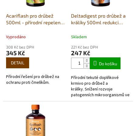
r
o
d
Acariflash pro drůbež
Deltadigest pro drůbež a
u
500ml - přírodní repelent
králíky 500ml redukci
k
proti čmelíkům
průjmů a černohlavosti
t
krůt
Vyprodáno
Skladem
ů
308 Kč bez DPH
221 Kč bez DPH
345 Kč
247 Kč
DETAIL
Do košíku
Přírodní řešení pro drůbež na
Přírodní tekuté doplňkové
ochranu proti čmelíkům.
krmivo pro drůbež a
králíky. Snížení rozvoje
patogenních mikroorganismů ve
střevě. Účinný nástroj v boji
proti černohlavosti krůt.