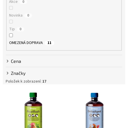
Akce
0
t
ů
Novinka
0
Tip
0
OMEZENÁ DOPRAVA
11
Cena
Značky
Položek k zobrazení:
17
V
ý
p
i
s
p