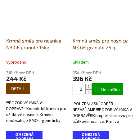
Krmná směs pro nosnice
Krmná směs pro nosnice
N3 GF granule 15kg
N3 GF granule 25kg
Vyprodáno
Skladem
218 Kč bez DPH
354 Kč bez DPH
244 Kč
396 Kč
DETAIL
Do košíku
!!!POZOR VÝJIMKA V
POUZE VLASNÍ ODBĚR -
DOPRAVĚ!!!Kompletní krmivo pro
NEZASÍLÁME !!!POZOR VÝJIMKA V
užitkové nosnice. Krmivo
DOPRAVĚ!!!Kompletní krmivo pro
neobsahuje GMO = geneticky
užitkové nosnice. Krmivo
modifikované organismy a
neobsahuje GMO = geneticky
kokcidiostatika. Receptura
modifikované organismy a
OMEZENÁ
OMEZENÁ
obsahuje minerální...