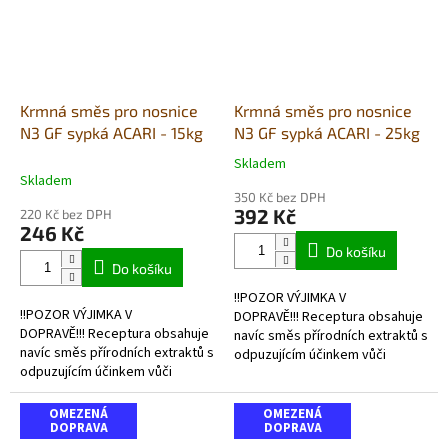
Krmná směs pro nosnice
Krmná směs pro nosnice
N3 GF sypká ACARI - 15kg
N3 GF sypká ACARI - 25kg
Skladem
Průměrné
Skladem
hodnocení
350 Kč bez DPH
produktu
392 Kč
220 Kč bez DPH
je
246 Kč
4,0
Do košíku
z
Do košíku
5
!!POZOR VÝJIMKA V
hvězdiček.
!!POZOR VÝJIMKA V
DOPRAVĚ!!! Receptura obsahuje
DOPRAVĚ!!! Receptura obsahuje
navíc směs přírodních extraktů s
navíc směs přírodních extraktů s
odpuzujícím účinkem vůči
odpuzujícím účinkem vůči
roztoči čmelíku kuřímu, čímž
roztoči čmelíku kuřímu, čímž
brání sání krve a následně i
brání sání krve a následně i
jeho...
OMEZENÁ
OMEZENÁ
jeho...
DOPRAVA
DOPRAVA