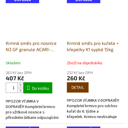
DOPRAVA
kokcidiostatika....
DOPRAVA
Krmná směs pro nosnice
Krmná směs pro kuřata +
N3 GF granule ACARI-
křepelky K1 sypká 15kg
25kg
Skladem
Zboží na objednávku
363 Kč bez DPH
232 Kč bez DPH
407 Kč
260 Kč
DETAIL
Do košíku
!!!POZOR VÝJIMKA V DOPRAVĚ!!!
!!!POZOR VÝJIMKA V
Kompletní krmivo pro odchov
DOPRAVĚ!!! Kompletní krmivo
kuřat do 6. týdne a
pro užitkové nosnice s
křepelek. Krmivo neobsahuje
přírodními látkami odpuzujícími
kokcidiostatika. Tato krmiva si
roztoče - granulované.
lidé kupují proto,že si...