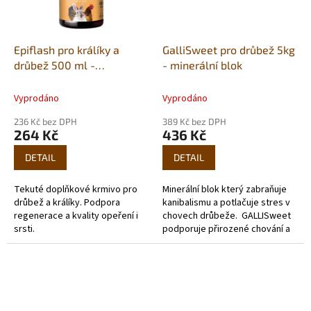
Epiflash pro králíky a
GalliSweet pro drůbež 5kg
drůbež 500 ml -
- minerální blok
regenerace opeření i srsti.
Vyprodáno
Vyprodáno
236 Kč bez DPH
389 Kč bez DPH
264 Kč
436 Kč
DETAIL
DETAIL
Tekuté doplňkové krmivo pro
Minerální blok který zabraňuje
drůbež a králíky. Podpora
kanibalismu a potlačuje stres v
regenerace a kvality opeření i
chovech drůbeže. GALLISweet
srsti.
podporuje přirozené chování a
zároveň doplňuje nezbytné
živiny.