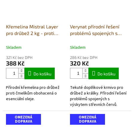
Křemelina Mistral Layer
Verynat přírodní řešení
pro drůbež 2 kg - proti
problémů spojených s
parazitům
výskytem střevních červů
500 ml
Skladem
Skladem
321 Kč bez DPH
286 Kč bez DPH
388 Kč
320 Kč
Do košíku
Do košíku
Přírodní křemelina pro drůbež
Tekuté doplňkové krmivo pro
proti čmelíkům obohacená o
drůbež a králíky. Přírodní řešení
esenciální oleje.
problémů spojených s
výskytem střevních červů.
OMEZENÁ
OMEZENÁ
DOPRAVA
DOPRAVA