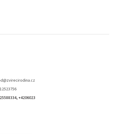
od
@
zvirecirodina.cz
12523756
25588334, +4206023