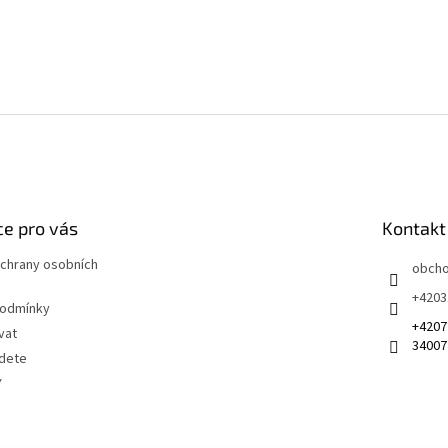
e pro vás
Kontakt
chrany osobních
obch
+4203
podmínky
+4207
vat
34007
jdete
Y