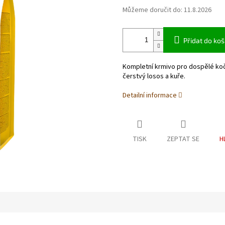
Můžeme doručit do:
11.8.2026
Přidat do koš
Kompletní krmivo pro dospělé koč
čerstvý losos a kuře.
Detailní informace
TISK
ZEPTAT SE
H