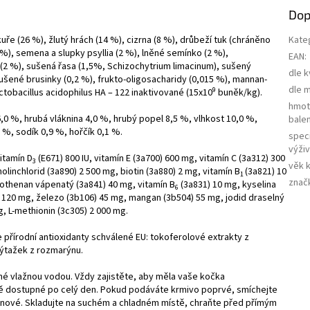
Dop
e (26 %), žlutý hrách (14 %), cizrna (8 %), drůbeží tuk (chráněno
Kate
 %), semena a slupky psyllia (2 %), lněné semínko (2 %),
EAN
:
 (2 %), sušená řasa (1,5%, Schizochytrium limacinum), sušený
dle k
sušené brusinky (0,2 %), frukto-oligosacharidy (0,015 %), mannan-
dle 
9
ctobacillus acidophilus HA – 122 inaktivované (15x10
buněk/kg).
hmot
,0 %, hrubá vláknina 4,0 %, hrubý popel 8,5 %, vlhkost 10,0 %,
balen
%, sodík 0,9 %, hořčík 0,1 %.
speci
výži
vitamín D
(E671) 800 IU, vitamín E (3a700) 600 mg, vitamín C (3a312) 300
3
věk 
holinchlorid (3a890) 2 500 mg, biotin (3a880) 2 mg, vitamín B
(3a821) 10
1
znač
tothenan vápenatý (3a841) 40 mg, vitamín B
(3a831) 10 mg, kyselina
6
) 120 mg, železo (3b106) 45 mg, mangan (3b504) 55 mg, jodid draselný
g, L-methionin (3c305) 2 000 mg.
 přírodní antioxidanty schválené EU: tokoferolové extrakty z
 výtažek z rozmarýnu.
é vlažnou vodou. Vždy zajistěte, aby měla vaše kočka
ně dostupné po celý den. Pokud podáváte krmivo poprvé, smíchejte
 nové. Skladujte na suchém a chladném místě, chraňte před přímým