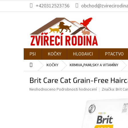
Přejít
+420312523756
obchod@zvirecirodina
na
obsah
PSI
KOČKY
HLODAVCI
PTACTVO
Domů
KOČKY
KRMIVA,PAMLSKY A VITAMÍNY
Brit Care Cat Grain-Free Hair
Průměrné
Neohodnoceno
Podrobnosti hodnocení
Značka:
Brit Ca
hodnocení
produktu
je
0,0
z
5
hvězdiček.