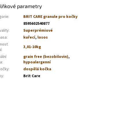
lňkové parametry
gorie
:
BRIT CARE granule pro kočky
8595602540877
vality
:
Superprémiové
masa
:
kuřecí
,
losos
nost
3,01-10kg
í
:
ální
grain free (bezobilovin)
,
va
:
hypoalergenní
kočky
:
dospělá kočka
ky
:
Brit Care