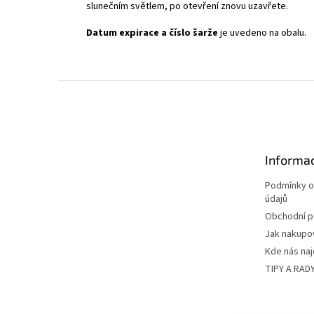
slunečním světlem, po otevření znovu uzavřete.
Datum expirace a číslo šarže
je uvedeno na obalu.
Z
á
p
a
t
Informac
í
Podmínky o
údajů
Obchodní 
Jak nakupo
Kde nás na
TIPY A RAD