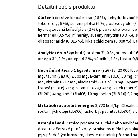
Detailní popis produktu
Složení:
čerstvé lososí maso (26 %), dehydratované kuř
tokoferoly, 6 %), sušená jablka (6 %), lososový olej (3
hydrolyzovaná kuřecí játra (2 %), pivovarské kvasnice
heřmánek (0,5 %), minerály, sušený rakytník (0,3 %), 
oligosacharidy (0,015 %), juka schidigera (0,008 %), La
Analytické složky:
hrubý protein 31,0 %, hrubý tuk 16
omega-3 1,2 %, omega-6 2 %, vápník 1,1 %, fosfor 0,9 
Nutriční aditiva v 1 kg:
vitamín A (3a672a) 20 000 IU, 
mg, taurin (3a370) 2 500 mg, L-karnitin (3a910) 50 mg, c
mg, vitamín B
12 mg, niacinamid (3a315) 50 mg, D-pan
2
listová (3a316) 2 mg, vitamín B
0,04 mg, zinek (3b606
12
(3b201) 4 mg, měď (3b406) 10 mg, selen (3b8.10) 0,2 m
Metabolizovatelná energie:
3,720 kcal/kg. Obsahuje
rostlinných olejů (1b306), askorbyl-palmitát (1b304) a
Krmný návod:
Krmivo podávejte suché nebo navlhčen
dostatek čerstvé pitné vody. Krmivo by mělo být vol
jej s předešlým krmivem, abyste usnadnili přechod na