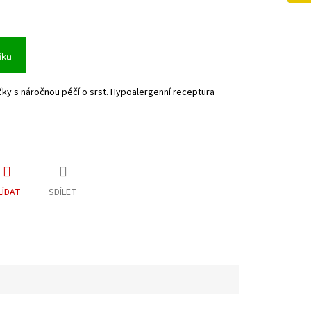
íku
ky s náročnou péčí o srst. Hypoalergenní receptura
LÍDAT
SDÍLET