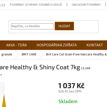
.cz
PODMÍNKY OCHRANY OSOBNÍCH ÚDAJŮ
OBCHODNÍ PODMÍNKY
HLEDAT
AKVA - TERA
HOSPODÁŘSKÁ ZVÍŘATA
KONTAKT
granule
BRIT CARE
Brit Care Cat Grain-Free Haircare Healthy 
care Healthy & Shiny Coat 7kg
13.244
re
1 037 Kč
926 Kč bez DPH
Měrná
Skladem
cena: