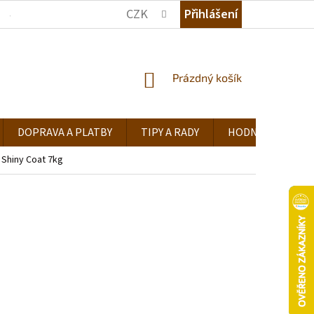
CZK
Přihlášení
JAK NAKUPOVAT
KDE NÁS NAJDETE
TIPY A RADY
NÁKUPNÍ
Prázdný košík
KOŠÍK
DOPRAVA A PLATBY
TIPY A RADY
HODNOCENÍ OB
& Shiny Coat 7kg