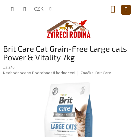
Přejít
NÁKUP
na
CZK
obsah
KOŠÍK
Brit Care Cat Grain-Free Large cats
Power & Vitality 7kg
13.245
Průměrné
Neohodnoceno
Podrobnosti hodnocení
Značka:
Brit Care
hodnocení
produktu
je
0,0
z
5
hvězdiček.