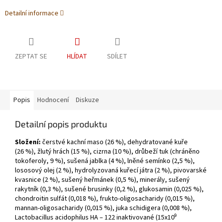
Detailní informace
ZEPTAT SE
HLÍDAT
SDÍLET
Popis
Hodnocení
Diskuze
Detailní popis produktu
Složení:
čerstvé kachní maso (26 %), dehydratované kuře
(26 %), žlutý hrách (15 %), cizrna (10 %), drůbeží tuk (chráněno
tokoferoly, 9 %), sušená jablka (4 %), lněné semínko (2,5 %),
lososový olej (2 %), hydrolyzovaná kuřecí játra (2 %), pivovarské
kvasnice (2 %), sušený heřmánek (0,5 %), minerály, sušený
rakytník (0,3 %), sušené brusinky (0,2 %), glukosamin (0,025 %),
chondroitin sulfát (0,018 %), frukto-oligosacharidy (0,015 %),
mannan-oligosacharidy (0,015 %), juka schidigera (0,008 %),
9
Lactobacillus acidophilus HA – 122 inaktivované (15x10