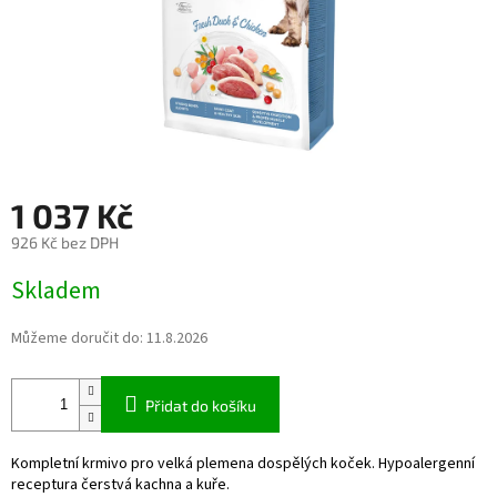
1 037 Kč
926 Kč bez DPH
Měrná
Skladem
cena:
Můžeme doručit do:
11.8.2026
Přidat do košíku
Kompletní krmivo pro velká plemena dospělých koček. Hypoalergenní
receptura čerstvá kachna a kuře.