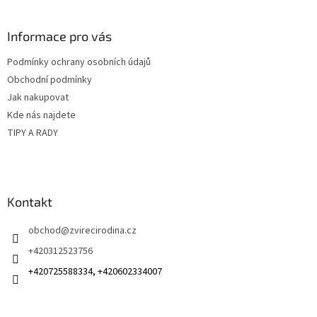
á
p
a
Informace pro vás
t
Podmínky ochrany osobních údajů
í
Obchodní podmínky
Jak nakupovat
Kde nás najdete
TIPY A RADY
Kontakt
obchod
@
zvirecirodina.cz
+420312523756
+420725588334, +420602334007