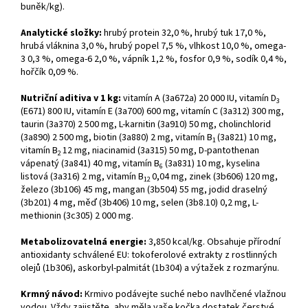
buněk/kg).
Analytické složky:
hrubý protein 32,0 %, hrubý tuk 17,0 %,
hrubá vláknina 3,0 %, hrubý popel 7,5 %, vlhkost 10,0 %, omega-
3 0,3 %, omega-6 2,0 %, vápník 1,2 %, fosfor 0,9 %, sodík 0,4 %,
hořčík 0,09 %.
Nutriční aditiva v 1 kg:
vitamín A (3a672a) 20 000 IU, vitamín D
3
(E671) 800 IU, vitamín E (3a700) 600 mg, vitamín C (3a312) 300 mg,
taurin (3a370) 2 500 mg, L-karnitin (3a910) 50 mg, cholinchlorid
(3a890) 2 500 mg, biotin (3a880) 2 mg, vitamín B
(3a821) 10 mg,
1
vitamín B
12 mg, niacinamid (3a315) 50 mg, D-pantothenan
2
vápenatý (3a841) 40 mg, vitamín B
(3a831) 10 mg, kyselina
6
listová (3a316) 2 mg, vitamín B
0,04 mg, zinek (3b606) 120 mg,
12
železo (3b106) 45 mg, mangan (3b504) 55 mg, jodid draselný
(3b201) 4 mg, měď (3b406) 10 mg, selen (3b8.10) 0,2 mg, L-
methionin (3c305) 2 000 mg.
Metabolizovatelná energie:
3,850 kcal/kg. Obsahuje přírodní
antioxidanty schválené EU: tokoferolové extrakty z rostlinných
olejů (1b306), askorbyl-palmitát (1b304) a výtažek z rozmarýnu.
Krmný návod:
Krmivo podávejte suché nebo navlhčené vlažnou
vodou. Vždy zajistěte, aby měla vaše kočka dostatek čerstvé