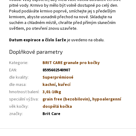
pitné vody. Krmivo by mělo být volně dostupné po celý den.
Pokud podáváte krmivo poprvé, smíchejte jej s předešlým
krmivem, abyste usnadnili přechod na nové. Skladujte na
suchém a chladném místě, chraňte před přímým slunečním
světlem, po otevření znovu uzavřete.
Datum expirace a číslo šarže
je uvedeno na obalu.
Doplňkové parametry
Kategorie
:
BRIT CARE granule pro kočky
EAN
:
8595602540907
dle kvality
:
Superprémiové
dle masa
:
kachní
,
kuřecí
hmotnost balení
:
3,01-10kg
speciální výživa
:
grain free (bezobilovin)
,
hypoalergenní
věk kočky
:
dospělá kočka
značky
:
Brit Care
Z