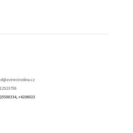
od
@
zvirecirodina.cz
12523756
25588334, +4206023