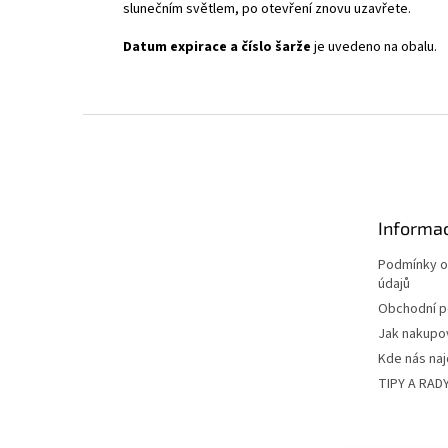
slunečním světlem, po otevření znovu uzavřete.
Datum expirace a číslo šarže
je uvedeno na obalu.
Z
á
p
a
t
Informac
í
Podmínky o
údajů
Obchodní 
Jak nakupo
Kde nás na
TIPY A RAD