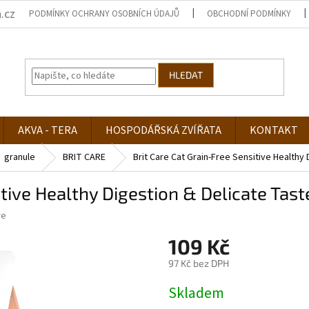
.cz
PODMÍNKY OCHRANY OSOBNÍCH ÚDAJŮ
OBCHODNÍ PODMÍNKY
HLEDAT
AKVA - TERA
HOSPODÁŘSKÁ ZVÍŘATA
KONTAKT
granule
BRIT CARE
Brit Care Cat Grain-Free Sensitive Healthy
itive Healthy Digestion & Delicate Tas
re
109 Kč
97 Kč bez DPH
Měrná
Skladem
cena: