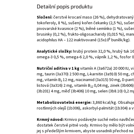
Detailní popis produktu
Složení:
čerstvé krocaní maso (26 %), dehydratovaný lo
tokoferoly, 8 %), sušený kořen čekanky (2,5 %), sušená
pivovarské kvasnice (2 %), lněné semínko (1 %), sušen
brusinky (0,2 %), frukto-oligosacharidy (0,015 %), man
9
acidophilus HA – 122 inaktivované (15x10
buněk/kg).
Analytické složky:
hrubý protein 32,0 %, hrubý tuk 16
omega-3 0,5 %, omega-6 2,0 %, vápník 1,2 %, fosfor 0,
Nutriční aditiva v 1 kg
vitamín A (3a672a) 20 000 IU, v
mg, taurin (3a370) 2 500 mg, L-karnitin (3a910) 50 mg, c
mg, vitamín B
12 mg, niacinamid (3a315) 50 mg, D-pan
2
listová (3a316) 2 mg, vitamín B
0,04 mg, zinek (3b606
12
(3b201) 4 mg, měď (3b406) 10 mg, selen (3b8.10) 0,2 mg
Metabolizovatelná energie:
3,860 kcal/kg. Obsahuje
rostlinných olejů (1b306), askorbyl-palmitát (1b304) a
Krmný návod:
Krmivo podávejte suché nebo navlhčen
dostatek čerstvé pitné vody. Krmivo by mělo být vol
jej s předešlým krmivem, abyste usnadnili přechod na