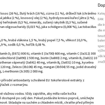
Dop
sos (26 %), žlutý hrách (16 %), cizrna (11 %), drůbeží tuk (chráněno
Kate
 jablka (2 %), lososový olej (2 %), hydrolyzovaná kuřecí játra (2 %),
EAN
:
ý heřmánek (0,5 %), minerály, sušený rakytník (0,3 %), sušené
dle k
nan-oligosacharidy (0,015 %), juka schidigera (0,008 %), Lactobacillus
dle 
hmot
,0 %, hrubá vláknina 1,5 %, hrubý popel 7,5 %, vlhkost 10,0 %,
balen
9 %, sodík 0,5 %, hořčík 0,08 %.
speci
výži
itamín D
(E671) 800 IU, vitamín E (3a700) 600 mg, vitamín C (3a312) 300
3
věk 
holinchlorid (3a890) 2 500 mg, biotin (3a880) 2 mg, vitamín B
(3a821) 10
1
znač
tothenan vápenatý (3a841) 40 mg, vitamín B
(3a831) 10 mg, kyselina
6
) 120 mg, železo (3b106) 45 mg, mangan (3b504) 55 mg, jodid draselný
, L-methionin (3c305) 2 000 mg.
 přírodní antioxidanty schválené EU: tokoferolové extrakty z
 výtažek z rozmarýnu.
é vlažnou vodou. Vždy zajistěte, aby měla vaše kočka
ně dostupné po celý den. Pokud podáváte krmivo poprvé, smíchejte
 nové. Skladujte na suchém a chladném místě, chraňte před přímým