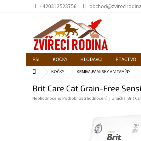
Přejít
+420312523756
obchod@zvirecirodina
na
obsah
PSI
KOČKY
HLODAVCI
PTACTVO
Domů
KOČKY
KRMIVA,PAMLSKY A VITAMÍNY
Brit Care Cat Grain-Free Sens
Průměrné
Neohodnoceno
Podrobnosti hodnocení
Značka:
Brit Ca
hodnocení
produktu
je
0,0
z
5
hvězdiček.