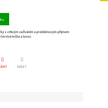
íku
čky s citlivým zažíváním a problémovým příjmem
čerstvá krůta a losos.
LÍDAT
SDÍLET