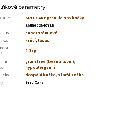
lňkové parametry
gorie
:
BRIT CARE granule pro kočky
8595602540716
vality
:
Superprémiové
masa
:
krůtí
,
losos
nost
0-3kg
í
:
ální
grain free (bezobilovin)
,
va
:
hypoalergenní
kočky
:
dospělá kočka
,
starší kočka
ky
:
Brit Care