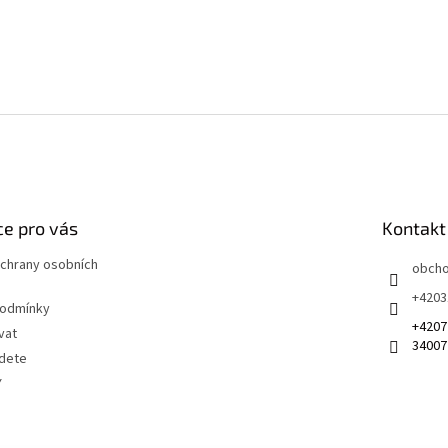
e pro vás
Kontakt
chrany osobních
obch
+4203
podmínky
+4207
vat
34007
jdete
Y