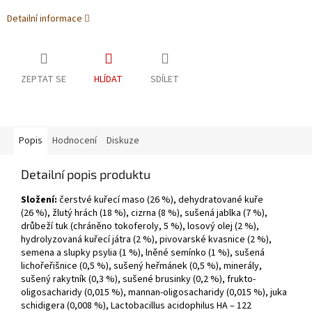
Detailní informace
ZEPTAT SE
HLÍDAT
SDÍLET
Popis
Hodnocení
Diskuze
Detailní popis produktu
Složení:
čerstvé kuřecí maso (26 %), dehydratované kuře
(26 %), žlutý hrách (18 %), cizrna (8 %), sušená jablka (7 %),
drůbeží tuk (chráněno tokoferoly, 5 %), losový olej (2 %),
hydrolyzovaná kuřecí játra (2 %), pivovarské kvasnice (2 %),
semena a slupky psylia (1 %), lněné semínko (1 %), sušená
lichořeřišnice (0,5 %), sušený heřmánek (0,5 %), minerály,
sušený rakytník (0,3 %), sušené brusinky (0,2 %), frukto-
oligosacharidy (0,015 %), mannan-oligosacharidy (0,015 %), juka
schidigera (0,008 %), Lactobacillus acidophilus HA – 122