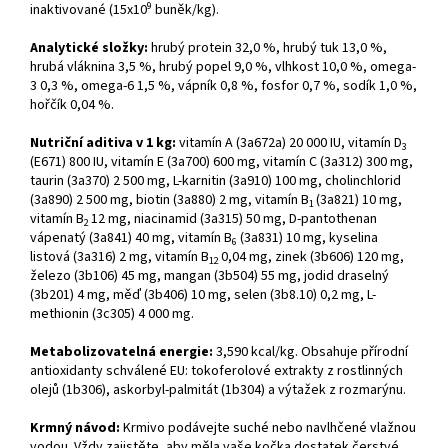
9
inaktivované (15x10
buněk/kg).
Analytické složky:
hrubý protein 32,0 %, hrubý tuk 13,0 %,
hrubá vláknina 3,5 %, hrubý popel 9,0 %, vlhkost 10,0 %, omega-
3 0,3 %, omega-6 1,5 %, vápník 0,8 %, fosfor 0,7 %, sodík 1,0 %,
hořčík 0,04 %.
Nutriční aditiva v 1 kg:
vitamín A (3a672a) 20 000 IU, vitamín D
3
(E671) 800 IU, vitamín E (3a700) 600 mg, vitamín C (3a312) 300 mg,
taurin (3a370) 2 500 mg, L-karnitin (3a910) 100 mg, cholinchlorid
(3a890) 2 500 mg, biotin (3a880) 2 mg, vitamín B
(3a821) 10 mg,
1
vitamín B
12 mg, niacinamid (3a315) 50 mg, D-pantothenan
2
vápenatý (3a841) 40 mg, vitamín B
(3a831) 10 mg, kyselina
6
listová (3a316) 2 mg, vitamín B
0,04 mg, zinek (3b606) 120 mg,
12
železo (3b106) 45 mg, mangan (3b504) 55 mg, jodid draselný
(3b201) 4 mg, měď (3b406) 10 mg, selen (3b8.10) 0,2 mg, L-
methionin (3c305) 4 000 mg.
Metabolizovatelná energie:
3,590 kcal/kg. Obsahuje přírodní
antioxidanty schválené EU: tokoferolové extrakty z rostlinných
olejů (1b306), askorbyl-palmitát (1b304) a výtažek z rozmarýnu.
Krmný návod:
Krmivo podávejte suché nebo navlhčené vlažnou
vodou. Vždy zajistěte, aby měla vaše kočka dostatek čerstvé