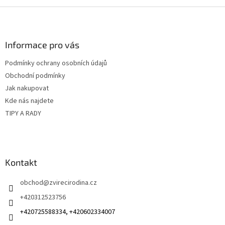
Z
á
p
a
Informace pro vás
t
Podmínky ochrany osobních údajů
í
Obchodní podmínky
Jak nakupovat
Kde nás najdete
TIPY A RADY
Kontakt
obchod
@
zvirecirodina.cz
+420312523756
+420725588334, +420602334007