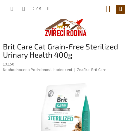
Přejít
NÁKUP
na
CZK
obsah
KOŠÍK
Brit Care Cat Grain-Free Sterilized
Urinary Health 400g
13.150
Průměrné
Neohodnoceno
Podrobnosti hodnocení
Značka:
Brit Care
hodnocení
produktu
je
0,0
z
5
hvězdiček.