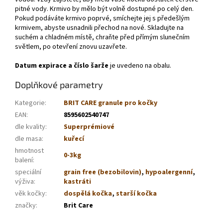
pitné vody. Krmivo by mělo být volně dostupné po celý den.
Pokud podáváte krmivo poprvé, smíchejte jej s předešlým
krmivem, abyste usnadnili přechod na nové. Skladujte na
suchém a chladném místě, chraňte před přímým slunečním
světlem, po otevření znovu uzavřete.
Datum expirace a číslo šarže
je uvedeno na obalu.
Doplňkové parametry
Kategorie
:
BRIT CARE granule pro kočky
EAN
:
8595602540747
dle kvality
:
Superprémiové
dle masa
:
kuřecí
hmotnost
0-3kg
balení
:
speciální
grain free (bezobilovin)
,
hypoalergenní
,
výživa
:
kastráti
věk kočky
:
dospělá kočka
,
starší kočka
značky
:
Brit Care