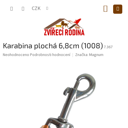
Přejít
NÁKUP
na
CZK
obsah
KOŠÍK
Karabina plochá 6,8cm (1008)
7.367
Průměrné
Neohodnoceno
Podrobnosti hodnocení
Značka:
Magnum
hodnocení
produktu
je
0,0
z
5
hvězdiček.