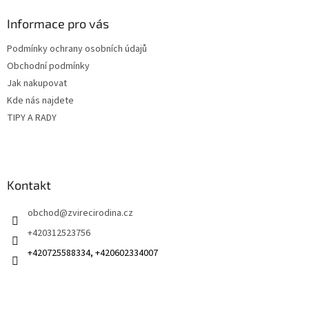
p
a
Informace pro vás
t
Podmínky ochrany osobních údajů
í
Obchodní podmínky
Jak nakupovat
Kde nás najdete
TIPY A RADY
Kontakt
obchod
@
zvirecirodina.cz
+420312523756
+420725588334, +420602334007