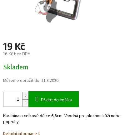
19 Kč
16 Kč bez DPH
Měrná
Skladem
cena:
Můžeme doručit do:
11.8.2026
Přidat do košíku
Karabina o celkové délce 6,8cm. Vhodná pro plochou kůži nebo
popruhy.
Detailní informace