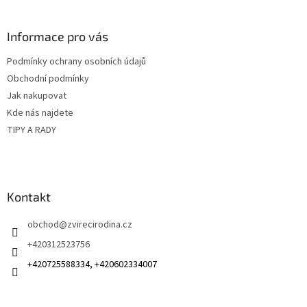
á
p
a
Informace pro vás
t
Podmínky ochrany osobních údajů
í
Obchodní podmínky
Jak nakupovat
Kde nás najdete
TIPY A RADY
Kontakt
obchod
@
zvirecirodina.cz
+420312523756
+420725588334, +420602334007