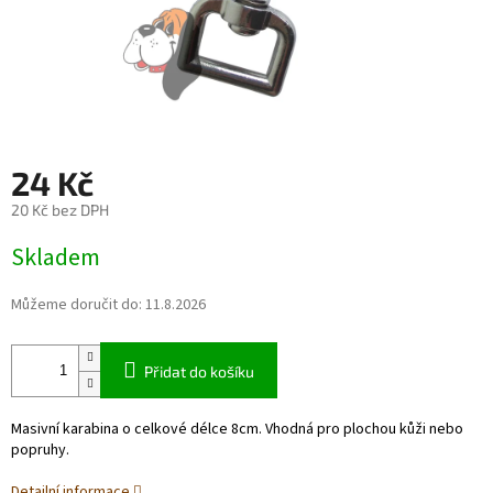
24 Kč
20 Kč bez DPH
Měrná
Skladem
cena:
Můžeme doručit do:
11.8.2026
Přidat do košíku
Masivní karabina o celkové délce 8cm. Vhodná pro plochou kůži nebo
popruhy.
Detailní informace