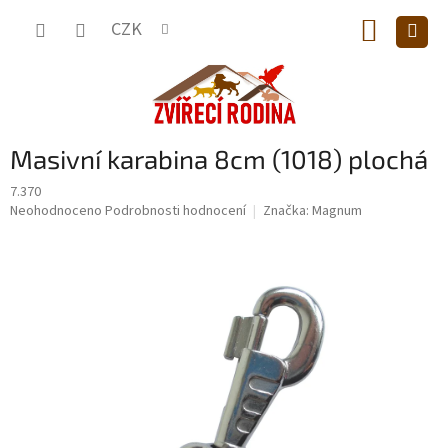
Přejít
NÁKUP
na
CZK
obsah
KOŠÍK
Masivní karabina 8cm (1018) plochá
7.370
Průměrné
Neohodnoceno
Podrobnosti hodnocení
Značka:
Magnum
hodnocení
produktu
je
0,0
z
5
hvězdiček.