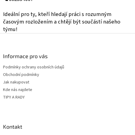
Ideální pro ty, kteří hledají práci s rozumným
časovým rozložením a chtějí být součástí našeho
týmu!
Z
á
p
a
Informace pro vás
t
Podmínky ochrany osobních údajů
í
Obchodní podmínky
Jak nakupovat
Kde nás najdete
TIPY A RADY
Kontakt