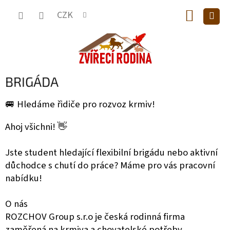
Přejít
NÁKUP
na
CZK
obsah
KOŠÍK
BRIGÁDA
🚐 Hledáme řidiče pro rozvoz krmiv!
Ahoj všichni! 👋
Jste student hledající flexibilní brigádu nebo aktivní
důchodce s chutí do práce? Máme pro vás pracovní
nabídku!
O nás
ROZCHOV Group s.r.o je česká rodinná firma
zaměřená na krmiva a chovatelské potřeby.