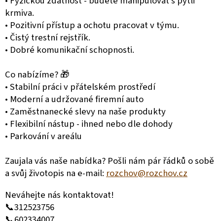
• Fyzickou zdatnost - budete manipulovat s pytli
krmiva.
• Pozitivní přístup a ochotu pracovat v týmu.
• Čistý trestní rejstřík.
• Dobré komunikační schopnosti.
Co nabízíme? 🎁
• Stabilní práci v přátelském prostředí
• Moderní a udržované firemní auto
• Zaměstnanecké slevy na naše produkty
• Flexibilní nástup - ihned nebo dle dohody
• Parkování v areálu
Zaujala vás naše nabídka? Pošli nám pár řádků o sobě
a svůj životopis na e-mail:
rozchov@rozchov.cz
Neváhejte nás kontaktovat!
📞312523756
📞602334007