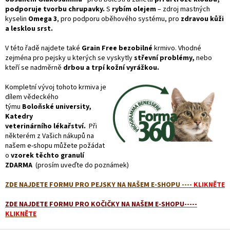
podporuje tvorbu chrupavky.
S
rybím olejem
– zdroj mastných
kyselin
Omega 3
, pro podporu oběhového systému, pro
zdravou kůži
a lesklou srst.
V této řadě najdete také
Grain Free bezobilné
krmivo. Vhodné
zejména pro pejsky u kterých se vyskytly
střevní problémy,
nebo
kteří se nadměrně
drbou a trpí kožní vyrážkou.
Kompletní vývoj tohoto krmiva je
dílem vědeckého
týmu
Boloňské university,
Katedry
veterinárního lékařství.
Při
některém z Vašich nákupů na
našem e-shopu můžete požádat
o
vzorek těchto granulí
ZDARMA
(prosím uveďte do poznámek)
ZDE NAJDETE FORMU PRO PEJSKY NA NAŠEM E-SHOPU ----
KLIKNĚTE
ZDE NAJDETE FORMU PRO KOČIČKY NA NAŠEM E-SHOPU-----
KLIKNĚTE