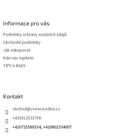
Z
á
p
a
Informace pro vás
t
Podmínky ochrany osobních údajů
í
Obchodní podmínky
Jak nakupovat
Kde nás najdete
TIPY A RADY
Kontakt
obchod
@
zvirecirodina.cz
+420312523756
+420725588334, +420602334007