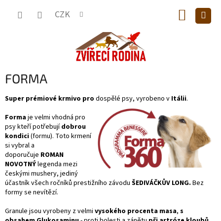
Přejít
NÁKUP
na
CZK
obsah
KOŠÍK
FORMA
Super prémiové krmivo pro
dospělé psy, vyrobeno v
Itálii
.
Forma
je velmi vhodná pro
psy kteří potřebují
dobrou
kondici
(formu). Toto krmení
si vybral a
doporučuje
ROMAN
NOVOTNÝ
legenda mezi
českými mushery, jediný
účastník všech ročníků prestižního závodu
ŠEDIVÁČKŮV
LONG
.
Bez
formy se nevítězí.
Granule jsou vyrobeny z velmi
vysokého procenta masa
,
s
obsahem Glukosaminu
- proti bolesti a zánětu
při artróze kloubů,