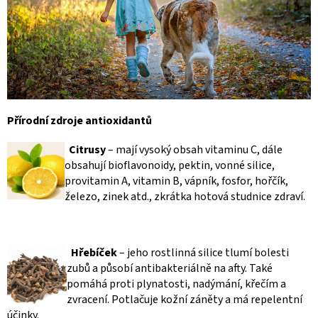
Přírodní zdroje antioxidantů
Citrusy
– mají vysoký obsah vitaminu C, dále
obsahují bioflavonoidy, pektin, vonné silice,
provitamin A, vitamin B, vápník, fosfor, hořčík,
železo, zinek atd., zkrátka hotová studnice zdraví.
Hřebíček
– jeho rostlinná silice tlumí bolesti
zubů a působí antibakteriálně na afty. Také
pomáhá proti plynatosti, nadýmání, křečím a
zvracení. Potlačuje kožní záněty a má repelentní
účinky.