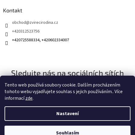
Kontakt
obchod
@
zvirecirodina.cz
+420312523756
+420725588334, +420602334007
Sledujte nás na sociálních sítích
Tento web používá soubory cookie. Dalším procházením
tohoto webu vyjadřujete souhlas s jejich používáním.. Více
informací
zde
.
Nastavení
Vytvořil Shoptet
Souhlasím
Copyright 2026
Zvířecí rodina
. Všechna práva vyhrazena.