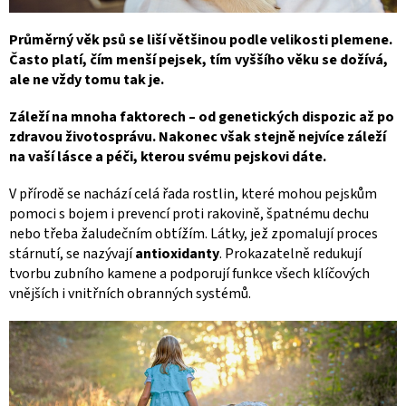
Průměrný věk psů se liší většinou podle velikosti plemene.
Často platí, čím menší pejsek, tím vyššího věku se dožívá,
ale ne vždy tomu tak je.
Záleží na mnoha faktorech – od genetických dispozic až po
zdravou životosprávu. Nakonec však stejně nejvíce záleží
na vaší lásce a péči, kterou svému pejskovi dáte.
V přírodě se nachází celá řada rostlin, které mohou pejskům
pomoci s bojem i prevencí proti rakovině, špatnému dechu
nebo třeba žaludečním obtížím. Látky, jež zpomalují proces
stárnutí, se nazývají
antioxidanty
. Prokazatelně redukují
tvorbu zubního kamene a podporují funkce všech klíčových
vnějších i vnitřních obranných systémů.