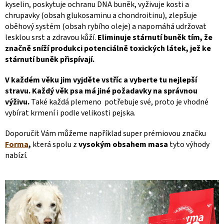
kyselin, poskytuje ochranu DNA buněk, vyživuje kosti a
chrupavky (obsah glukosaminu a chondroitinu), zlepšuje
oběhový systém (obsah rybího oleje) a napomáhá udržovat
lesklou srst a zdravou kůží.
Eliminuje stárnutí buněk tím, že
značně sníží produkci potenciálně toxických látek, jež ke
stárnutí buněk přispívají.
V každém
věku
jim vyjděte vstříc a
vyberte
tu
nejlepší
stravu
. Každý
věk
psa má
jiné požadavky
na správnou
výživu.
Také každá plemeno potřebuje své, proto je vhodné
vybírat krmení i podle velikosti pejska.
Doporučit Vám můžeme například super prémiovou značku
Forma
,
která spolu z
vysokým obsahem masa
tyto výhody
nabízí.