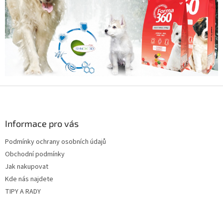
Z
á
p
a
Informace pro vás
t
Podmínky ochrany osobních údajů
í
Obchodní podmínky
Jak nakupovat
Kde nás najdete
TIPY A RADY