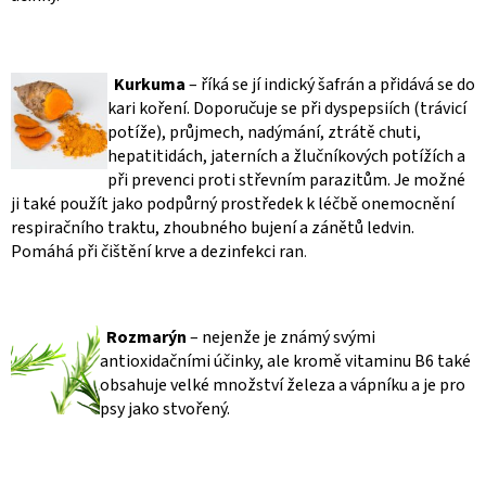
Kurkuma
– říká se jí indický šafrán a přidává se do
kari koření. Doporučuje se při dyspepsiích (trávicí
potíže), průjmech, nadýmání, ztrátě chuti,
hepatitidách, jaterních a žlučníkových potížích a
při prevenci proti střevním parazitům. Je možné
ji také použít jako podpůrný prostředek k léčbě onemocnění
respiračního traktu, zhoubného bujení a zánětů ledvin.
Pomáhá při čištění krve a dezinfekci ran
.
Rozmarýn
– nejenže je známý svými
antioxidačními účinky, ale kromě vitaminu B6 také
obsahuje velké množství železa a vápníku a je pro
psy jako stvořený.