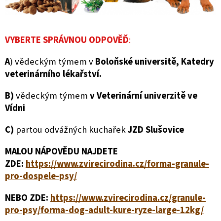
VYBERTE SPRÁVNOU ODPOVĚĎ
:
A
) vědeckým týmem v
Boloňské universitě, Katedry
veterinárního lékařství.
B)
vědeckým týmem
v
Veterinární univerzitě ve
Vídni
C)
partou odvážných kuchařek
JZD Slušovice
MALOU NÁPOVĚDU NAJDETE
ZDE:
https://www.zvirecirodina.cz/forma-granule-
pro-dospele-psy/
NEBO ZDE:
https://www.zvirecirodina.cz/granule-
pro-psy/forma-dog-adult-kure-ryze-large-12kg/