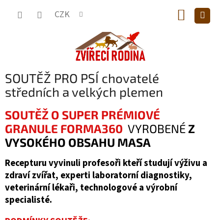
Přejít
NÁKUP
na
CZK
obsah
KOŠÍK
SOUTĚŽ PRO PSÍ chovatelé
středních a velkých plemen
SOUTĚŽ O SUPER PRÉMIOVÉ
GRANULE FORMA360
VYROBENÉ
Z
VYSOKÉHO OBSAHU MASA
Recepturu vyvinuli profesoři kteří studují výživu a
zdraví zvířat, experti laboratorní diagnostiky,
veterinární lékaři, technologové a výrobní
specialisté.