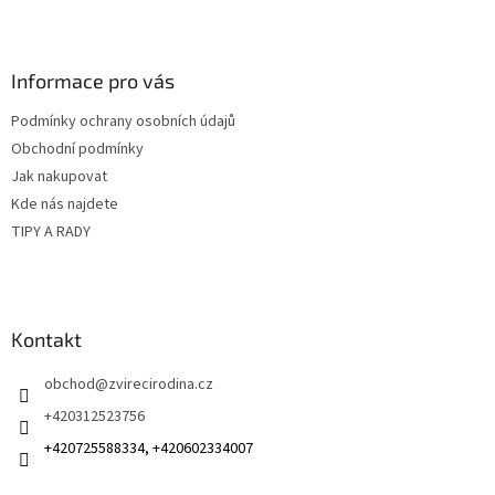
Z
á
p
a
Informace pro vás
t
Podmínky ochrany osobních údajů
í
Obchodní podmínky
Jak nakupovat
Kde nás najdete
TIPY A RADY
Kontakt
obchod
@
zvirecirodina.cz
+420312523756
+420725588334, +420602334007