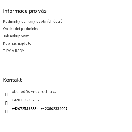
p
a
Informace pro vás
t
Podmínky ochrany osobních údajů
í
Obchodní podmínky
Jak nakupovat
Kde nás najdete
TIPY A RADY
Kontakt
obchod
@
zvirecirodina.cz
+420312523756
+420725588334, +420602334007