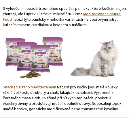
S vyloučením bezoárů pomohou speciální pamlsky, které kočkám nejen
chutnají, ale i upravují střevní mikroflóru. Firma
Mediterranean Natural
Food
nabízí tyto pamlsky v několika variantách – s vepřovými játry,
kuřecím masem, sardinkou a lososem s tuňákem.
Snacks Serrano Mediterranean
Natural pro kočky jsou malé kousky
různé velikosti, struktury a chuti, lákající k ochutnání. Vyrobené z
čerstvého masa a ryb, uvařené při nízkých teplotách, poskytují
všechny živiny a představují ideální doplněk stravy. Neobsahují lepek,
umělá barviva, geneticky modifikované nebo transmastné kyseliny.
Z
á