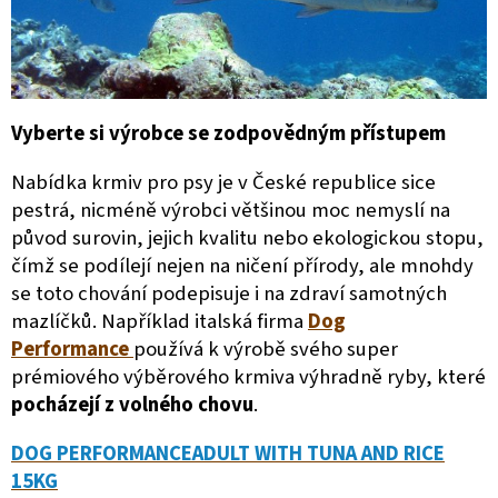
Vyberte si výrobce se zodpovědným přístupem
Nabídka krmiv pro psy je v České republice sice
pestrá, nicméně výrobci většinou moc nemyslí na
původ surovin, jejich kvalitu nebo ekologickou stopu,
čímž se podílejí nejen na ničení přírody, ale mnohdy
se toto chování podepisuje i na zdraví samotných
mazlíčků. Například italská firma
Dog
Performance
používá k výrobě svého super
prémiového výběrového krmiva výhradně ryby, které
pocházejí z volného chovu
.
DOG PERFORMANCEADULT WITH TUNA AND RICE
15KG