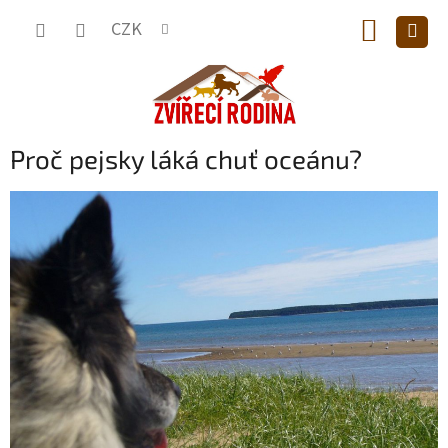
Přejít
NÁKUP
na
CZK
obsah
KOŠÍK
Proč pejsky láká chuť oceánu?