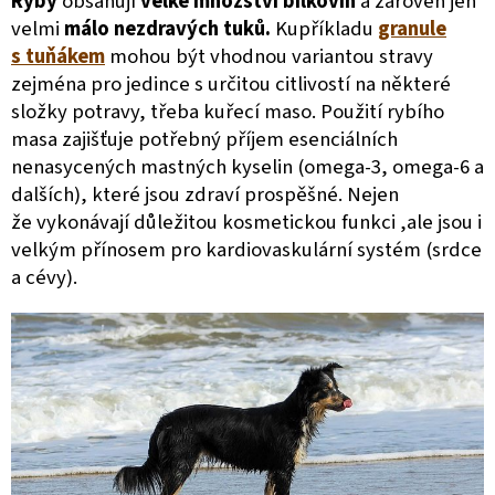
Ryby
obsahují
velké množství bílkovin
a zároveň jen
velmi
málo nezdravých tuků.
Kupříkladu
granule
s tuňákem
mohou být vhodnou variantou stravy
zejména pro jedince s určitou citlivostí na některé
složky potravy, třeba kuřecí maso.
Použití rybího
masa zajišťuje potřebný příjem esenciálních
nenasycených mastných kyselin (omega-3, omega-6 a
dalších), které jsou zdraví prospěšné.
Nejen
že
vykonávají důležitou kosmetickou funkci ,ale jsou i
velkým přínosem pro kardiovaskulární systém (srdce
a cévy).