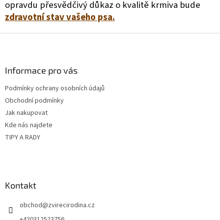
opravdu přesvědčivý důkaz o kvalitě krmiva bude
zdravotní stav vašeho psa.
Z
á
p
a
Informace pro vás
t
Podmínky ochrany osobních údajů
í
Obchodní podmínky
Jak nakupovat
Kde nás najdete
TIPY A RADY
Kontakt
obchod
@
zvirecirodina.cz
+420312523756