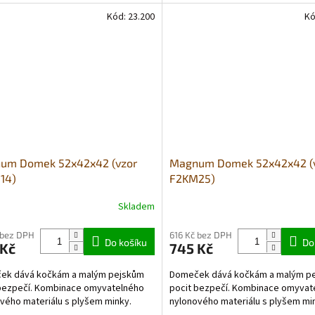
Kód:
23.200
Kó
um Domek 52x42x42 (vzor
Magnum Domek 52x42x42 (
14)
F2KM25)
Skladem
 bez DPH
616 Kč bez DPH
Do košíku
Do
 Kč
745 Kč
ek dává kočkám a malým pejskům
Domeček dává kočkám a malým p
bezpečí. Kombinace omyvatelného
pocit bezpečí. Kombinace omyvat
vého materiálu s plyšem minky.
nylonového materiálu s plyšem mi