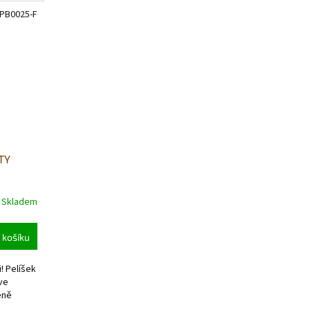
PB0025-F
TTY
Skladem
 košíku
! Pelíšek
ve
eně