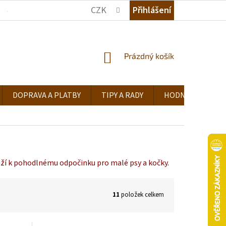
CZK
Přihlášení
JAK NAKUPOVAT
KDE NÁS NAJDETE
TIPY A RADY
NÁKUPNÍ
Prázdný košík
KOŠÍK
DOPRAVA A PLATBY
TIPY A RADY
HODNOCENÍ OB
uží k pohodlnému odpočinku pro malé psy a kočky.
11
položek celkem