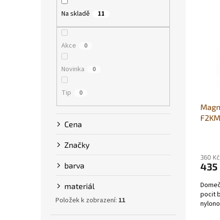
V
n
p
ý
í
Na skladě
a
11
p
p
n
i
r
e
s
o
Akce
0
l
p
d
r
u
Novinka
0
o
k
d
t
Tip
0
u
ů
Magn
k
F2KM
t
Cena
ů
Značky
360 Kč
barva
435
Domeč
materiál
pocit 
Položek k zobrazení:
11
nylono