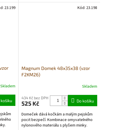
d:
23.199
Kód:
23.198
vzor
Magnum Domek 48x35x38 (vzor
F2KM26)
Skladem
Skladem
434 Kč bez DPH
 košíku
Do košíku
525 Kč
ejskům
Domeček dává kočkám a malým pejskům
elného
pocit bezpečí. Kombinace omyvatelného
nky.
nylonového materiálu s plyšem minky.