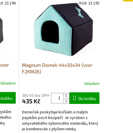
d:
23.196
Kód:
23.195
vzor
Magnum Domek 44x30x34 (vzor
F2KM26)
Skladem
Skladem
360 Kč bez DPH
 košíku
Do košíku
435 Kč
ejskům
Domeček poskytuje kočkám a malým
elného
pejskům pocit bezpečí. Je vyroben z
nky.
omyvatelného nylonového materiálu, který
je kombinován s plyšem minky.