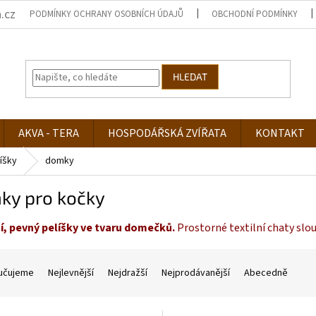
.cz
PODMÍNKY OCHRANY OSOBNÍCH ÚDAJŮ
OBCHODNÍ PODMÍNKY
HLEDAT
AKVA - TERA
HOSPODÁŘSKÁ ZVÍŘATA
KONTAKT
íšky
domky
ky pro kočky
ní, pevný pelíšky ve tvaru domečků.
Prostorné textilní chaty slo
učujeme
Nejlevnější
Nejdražší
Nejprodávanější
Abecedně