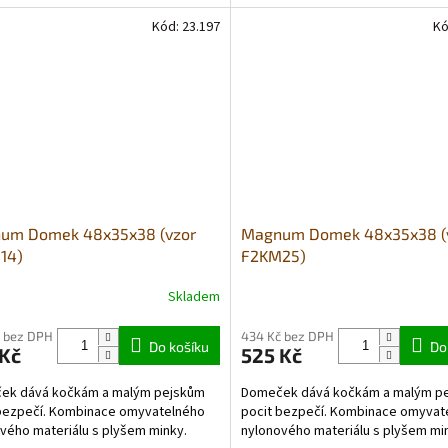
Kód:
23.197
Kó
um Domek 48x35x38 (vzor
Magnum Domek 48x35x38 (
14)
F2KM25)
Skladem
 bez DPH
434 Kč bez DPH
Do košíku
Do
 Kč
525 Kč
ek dává kočkám a malým pejskům
Domeček dává kočkám a malým p
bezpečí. Kombinace omyvatelného
pocit bezpečí. Kombinace omyvat
vého materiálu s plyšem minky.
nylonového materiálu s plyšem mi