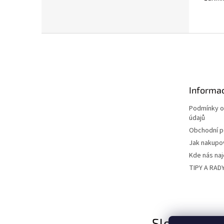
polyes
Z
á
p
a
t
Informac
í
Podmínky o
údajů
Obchodní 
Jak nakupo
Kde nás na
TIPY A RAD
Sledujte nás