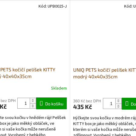
Kód:
UPB0025-J
Kód:
U
PETS kočičí pelíšek KITTY
UNIQ PETS kočičí pelíšek KI
ý 40x40x35cm
modrý 40x40x35cm
Skladem
 bez DPH
360 Kč bez DPH
Do košíku
Do
 Kč
435 Kč
te svou kočku v hnědém ráji! Pelíšek
Hýčkejte svou kočku v modrém ráji
box je jako měkký obláček, ve
KITTY box je jako měkký obláček, 
 si vaše kočka může nerušeně
kterém si vaše kočka může neruš
out. Vyrobený z hebkého
zdřímnout. Vyrobený z hebkého