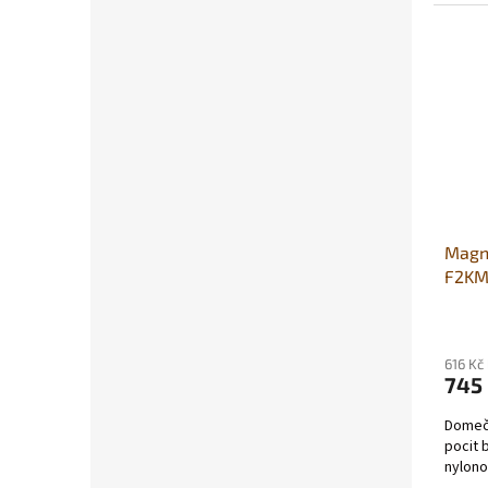
Magn
F2KM
616 Kč
745
Domeč
pocit 
nylono