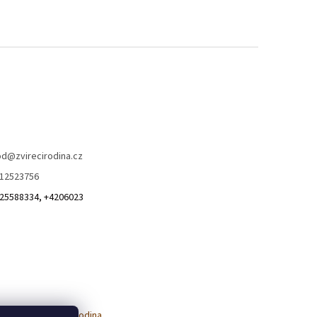
od
@
zvirecirodina.cz
12523756
25588334, +4206023