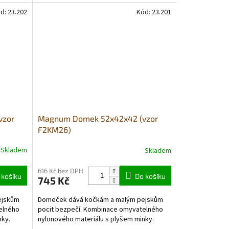
d:
23.202
Kód:
23.201
vzor
Magnum Domek 52x42x42 (vzor
F2KM26)
Skladem
Skladem
616 Kč bez DPH
 košíku
Do košíku
745 Kč
ejskům
Domeček dává kočkám a malým pejskům
elného
pocit bezpečí. Kombinace omyvatelného
nky.
nylonového materiálu s plyšem minky.