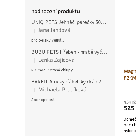
hodnocení produktu
UNIQ PETS Jehněčí párečky 500g (měkké)
Jana Jandová
|
Hodnocení produktu je 5 z 5 hvězdiček.
pro pejsky velká...
BUBU PETS Hřeben - hrabě vyčesávací dvouřadé modré 11x15cm
Lenka Zajícová
|
Hodnocení produktu je 1 z 5 hvězdiček.
Nic moc, netahá chlupy...
Magn
F2KM
BARFIT Africký ďábelský dráp 250g
Michaela Prudíková
|
Hodnocení produktu je 5 z 5 hvězdiček.
Spokojenost
434 Kč
525
Domeč
pocit 
nylono