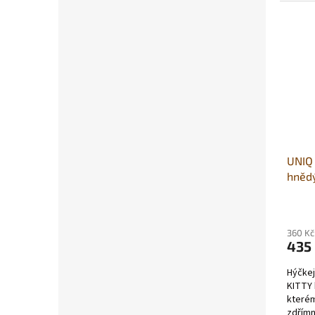
UNIQ 
hněd
360 Kč
435
Hýčkej
KITTY 
kterém
zdřímn