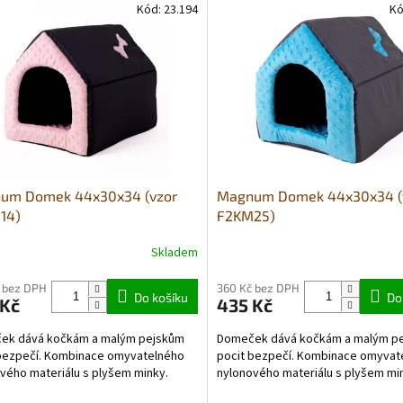
Kód:
23.194
Kó
um Domek 44x30x34 (vzor
Magnum Domek 44x30x34 (
14)
F2KM25)
Skladem
 bez DPH
360 Kč bez DPH
Do košíku
Do
 Kč
435 Kč
ek dává kočkám a malým pejskům
Domeček dává kočkám a malým p
bezpečí. Kombinace omyvatelného
pocit bezpečí. Kombinace omyvat
vého materiálu s plyšem minky.
nylonového materiálu s plyšem mi