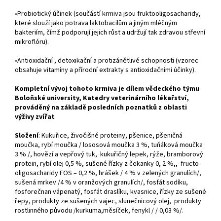
•Probiotický účinek (součástí krmiva jsou fruktooligosacharidy,
které slouží jako potrava laktobacilům a jiným mléčným
bakteriím, čímž podporují jejich růst a udržují tak zdravou střevní
mikroflóru).
•Antioxidační , detoxikační a protizánětlivé schopnosti (vzorec
obsahuje vitamíny a přírodní extrakty s antioxidačními účinky).
Kompletní vývoj tohoto krmiva je dílem vědeckého týmu
Boloňské university, Katedry veterinárního lékařství,
prováděný na základě posledních poznatků z oblasti
výživy zvířat
Složení
: Kukuřice, živočišné proteiny, pšenice, pšeničná
moučka, rybí moučka / lososová moučka 3 %, tuňáková moučka
3 % /, hovězí a vepřový tuk, kukuřičný lepek, rýže, bramborový
protein, rybí olej 0,5 %, sušené řízky z čekanky 0, 2 %,, fructo-
oligosacharidy FOS – 0,2 %, hrášek / 4 % v zelených granulích/,
sušená mrkev /4 % v oranžových granulích/, fosfát sodíku,
fosforečnan vápenatý, fosfát draslíku, kvasnice, řízky ze sušené
řepy, produkty ze sušených vajec, slunečnicový olej, produkty
rostlinného původu /kurkuma,měsíček, fenykl / / 0,03 %/.