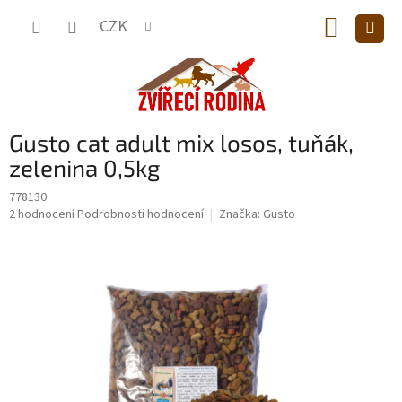
Přejít
NÁKUP
na
CZK
obsah
KOŠÍK
Gusto cat adult mix losos, tuňák,
zelenina 0,5kg
778130
Průměrné
2 hodnocení
Podrobnosti hodnocení
Značka:
Gusto
hodnocení
produktu
je
5,0
z
5
hvězdiček.