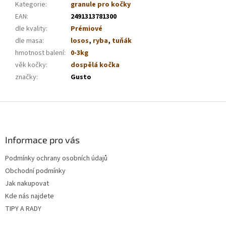
Kategorie
:
granule pro kočky
EAN
:
2491313781300
dle kvality
:
Prémiové
dle masa
:
losos
,
ryba
,
tuňák
hmotnost balení
:
0-3kg
věk kočky
:
dospělá kočka
značky
:
Gusto
Z
á
p
a
Informace pro vás
t
Podmínky ochrany osobních údajů
í
Obchodní podmínky
Jak nakupovat
Kde nás najdete
TIPY A RADY