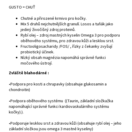
GUSTO = CHUŤ
Chutné a přirozené krmivo pro kočky.
Mix 5 druhů nejchutnějších granulí. Losos a tuňák jako
jediný živočišný zdroj proteinů.
Rybí olej – zdroj mastných kyselin Omega 3 pro podporu
oběhového systému, pro zdravou kůži a lesklou srst.
Fructooligosacharidy /FOS/ , řízky z čekanky zvyšují
probiotický účinek.
Nízký obsah magnézia napomáhá správné funkci
močového ústrojí.
Zvláště blahodárné :
•Podpora pro kosti a chrupavky (obsahuje glukosamin a
chondroitin)
•Podpora oběhového systému (
(Taurin, základní složkažka
napomáhající správné funkci kardiovaskulárního systému
kočky).
).
•Podporuje lesklou srst a zdravou kůži (obsahuje rybí olej – jeho
základní složkou jsou omega 3 mastné kyseliny)