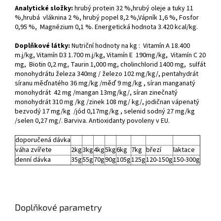
Analytické složky:
hrubý protein 32 %,hrubý oleje a tuky 11
%,hrubá vláknina 2 %, hrubý popel 8,2 %,Vápník 1,6 %, Fosfor
0,95 %, Magnézium 0,1 %. Energetická hodnota 3.420 kcal/kg.
Doplňkové látky
:
Nutriční hodnoty na kg : Vitamín A 18.400
m.j/kg, Vitamín D3 1.700 m.j/kg, Vitamín E 190mg/kg, Vitamín C 20
mg, Biotin 0,2 mg, Taurin 1,000 mg, cholinchlorid 1400 mg, sulfát
monohydrátu železa 340mg / železo 102 mg/kg/, pentahydrát
síranu měďnatého 36 mg/kg /měď 9 mg/kg , síran manganatý
monohydrát 42 mg /mangan 13mg/kg/, síran zinečnatý
monohydrát 310 mg /kg /zinek 108 mg/ kg/, jodičnan vápenatý
bezvodý 17 mg/kg /jód 0,17mg/kg , selenid sodný 27 mg/kg
/selen 0,27 mg/. Barviva. Antioxidanty
povoleny v EU
.
doporučená dávka
váha zvířete
2kg
3kg
4kg
5kg
6kg
7kg
březí
laktace
denní dávka
35g
55g
70g
90g
105g
125g
120-150g
150-300g
Doplňkové parametry