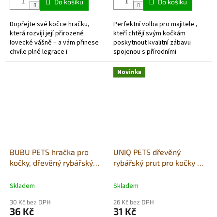
Do košíku
Do košíku
Dopřejte své kočce hračku,
Perfektní volba pro majitele ,
která rozvíjí její přirozené
kteří chtějí svým kočkám
lovecké vášně – a vám přinese
poskytnout kvalitní zábavu
chvíle plné legrace i
spojenou s přírodními
spokojeného předení! 🐾
stimulanty. Geometrický design
není jen estetický, ale...
Novinka
BUBU PETS hračka pro
UNIQ PETS dřevěný
kočky, dřevěný rybářský
rybářský prut pro kočky s
prut s plyšovým míčem a
pletenou kuličkou a peřím
peřím 40-102cm
40-43cm
Skladem
Skladem
30 Kč bez DPH
26 Kč bez DPH
36 Kč
31 Kč