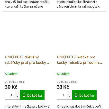
pro vaši kočku! Hledáte hračku,
instinkt koček ke škrábání a
která vaši kočku zaručeně
zároveň chránila váš nábytek.
zaujme a poskytne jí hodiny
Díky masáži dásní a čištění zubů
zábavy? BUBU PETS metlička s...
přispívá ke zdraví ústní...
UNIQ PETS dřevěný
UNIQ PETS hračka pro
rybářský prut pro kočky s
kočky, míček z přírodního
plyšovou myší a peřím,
materiálu s peříčkem 4cm
40–102cm
Skladem
Skladem
25 Kč bez DPH
27 Kč bez DPH
30 Kč
33 Kč
Do košíku
Do košíku
Interaktivní hračka pro kočky s
Chrastící sisalový míček s peřím