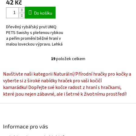
42 Kč
Do košíku
Dřevěný rybářský prut UNIQ
PETS Swishy s pletenou rybkou
a peřím promění běžné hraní v
malou loveckou výpravu. Lehká
interaktivní hračka podporuje
pohyb, přirozený lovecký...
19
položek celkem
O
v
l
Navštivte naši kategorii Naturální/Přírodní hračky pro kočky a
á
vyberte si z široké nabídky hraček pro vaši kočičí
d
kamarádku! Dopřejte své kočce radost z hraní s hračkami,
a
které jsou nejen zábavné, ale i šetrné k životnímu prostředí!
c
í
Z
p
á
r
v
p
k
a
Informace pro vás
y
t