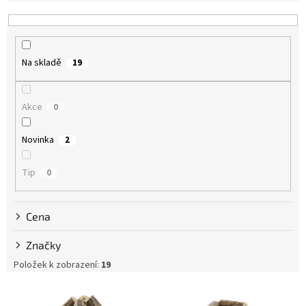
í
p
r
o
Na skladě
19
d
u
k
Akce
0
t
ů
Novinka
2
Tip
0
Cena
Značky
Položek k zobrazení:
19
V