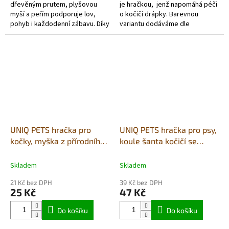
dřevěným prutem, plyšovou
je hračkou, jenž napomáhá péči
myší a peřím podporuje lov,
o kočičí drápky. Barevnou
pohyb i každodenní zábavu. Díky
variantu dodáváme dle
dlouhému lanu a švihavému
současného stavu skladových
pohybu pomáhá probouzet
zásob. Růžový, zelený , modrý
přirozené...
-...
UNIQ PETS hračka pro
UNIQ PETS hračka pro psy,
kočky, myška z přírodního
koule šanta kočičí se
lana s peřím 7cm
dvěma míčky a matatabi
11cm
Skladem
Skladem
21 Kč bez DPH
39 Kč bez DPH
25 Kč
47 Kč
Do košíku
Do košíku