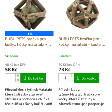
ý
p
i
s
p
r
o
–1 %
d
BUBU PETS hračka pro
BUBU PETS hračka pro
u
kočky, hůlky matatabi +
kočky, matatabi - koule ze
k
míček s catnipem 5,5cm
šanty v kleci 7cm
t
Skladem
Skladem
ů
48 Kč bez DPH
60 Kč bez DPH
58 Kč
73 Kč
Do košíku
Do košíku
Přírodní klec z tyčinek Matatabi ,
Přírodní klec z
která čistí zuby a zároveň
tyčinek Matatabi hračka pro
stimuluje a podporuje chuť ke
kočky, která čistí zuby a
hře. Kulička z šanty kočičí uvnitř
zároveň stimuluje a podporuje
hračky se kutálí sem a tam, ...
chuť ke hře. Kulička z šanty