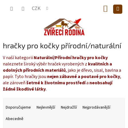
Přejít
NÁKUP
na
CZK
obsah
KOŠÍK
hračky pro kočky přírodní/naturální
V naší kategorii
Naturální/Přírodní hračky pro kočky
naleznete široký výběr hraček vyrobených z
kvalitních a
odolných přírodních materiálů
, jako je dřevo, sisal, bavlna a
papír. Tyto hračky jsou
nejen zábavné a poutavé pro kočky
,
ale zároveň
šetrné k životnímu prostředí
a
neobsahují
žádné škodlivé látky
.
Ř
a
Doporučujeme
Nejlevnější
Nejdražší
Nejprodávanější
z
e
Abecedně
n