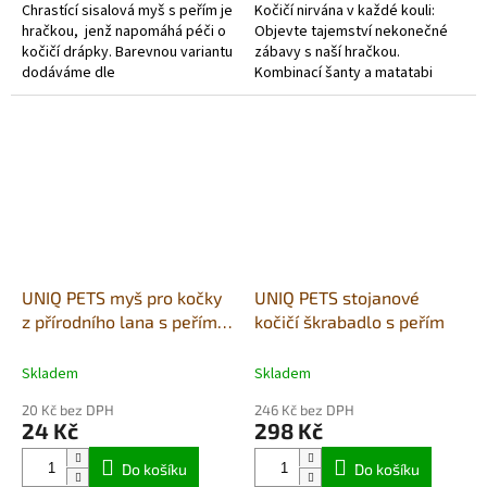
Chrastící sisalová myš s peřím je
Kočičí nirvána v každé kouli:
hračkou, jenž napomáhá péči o
Objevte tajemství nekonečné
kočičí drápky. Barevnou variantu
zábavy s naší hračkou.
dodáváme dle
Kombinací šanty a matatabi
současného stavu skladových...
stimulujete všechny kočičí
smysly a zajistíte vašemu
mazlíčkovi...
UNIQ PETS myš pro kočky
UNIQ PETS stojanové
z přírodního lana s peřím
kočičí škrabadlo s peřím
7cm
Skladem
Skladem
20 Kč bez DPH
246 Kč bez DPH
24 Kč
298 Kč
Do košíku
Do košíku