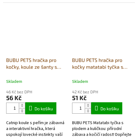
chuť ke hře. Kulička z šanty
jsou pro kočky neodolatelné.
kočičí uvnitř hračky se...
BUBU PETS hračka pro
BUBU PETS hračka pro
kočky, koule ze šanty s
kočky matatabi tyčka s
peříčkem 15cm
plodem a kuličkou 18cm
Skladem
Skladem
46 Kč bez DPH
42 Kč bez DPH
56 Kč
51 Kč
Do košíku
Do košíku
Catnip koule s peřím je zábavná
BUBU PETS Matatabi tyčka s
a interaktivní hračka, která
plodem a kuličkou: přírodní
uspokojí lovecké instinkty vaší
zábava a kočičí radost! Dopřejte