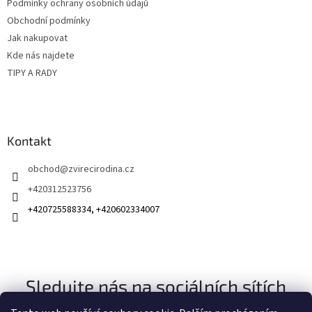
v
Podmínky ochrany osobních údajů
í
ý
Obchodní podmínky
p
Jak nakupovat
i
s
Kde nás najdete
u
TIPY A RADY
Kontakt
obchod
@
zvirecirodina.cz
+420312523756
+420725588334, +420602334007
Sledujte nás na sociálních sítích