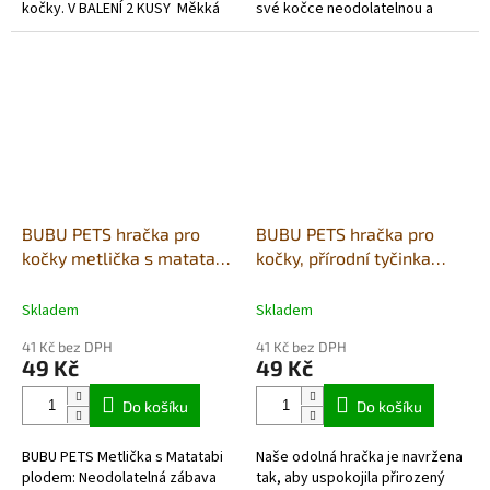
kočky. V BALENÍ 2 KUSY Měkká
své kočce neodolatelnou a
koule naplněná kočičím šantem
zdravou zábavu s naší novou
vydává lákavou...
hračkou BUBU PETS Matatabi...
BUBU PETS hračka pro
BUBU PETS hračka pro
kočky metlička s matatabi
kočky, přírodní tyčinka
plodem 18cm
matatabi se střapci 17,5cm
Skladem
Skladem
41 Kč bez DPH
41 Kč bez DPH
49 Kč
49 Kč
Do košíku
Do košíku
BUBU PETS Metlička s Matatabi
Naše odolná hračka je navržena
plodem: Neodolatelná zábava
tak, aby uspokojila přirozený