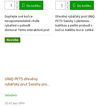
Do košíku
Do košíku
Dopřejte své kočce
Dřevěný rybářský prut UNIQ
nezapomenutelné chvíle
PETS Swishy s pletenou
rybaření v pohodlí
kuličkou a peřím probudí v
domova! Tento interaktivní prut
kočce malého lovce. Lehká
s plyšovým míčkem a peřím na
interaktivní hračka podporuje
konci navnadí i toho
pohyb, soustředění i společnou
Novinka
nejnáročnějšího kočičího lovce.
hru s...
UNIQ PETS dřevěný
rybářský prut Swishy pro
kočky s pletenou rybkou a
peřím 40-47cm
Skladem
35 Kč bez DPH