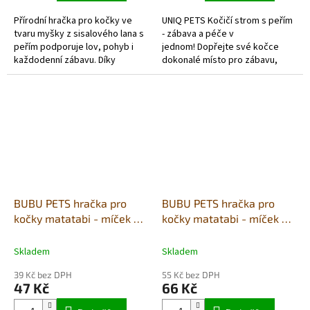
Přírodní hračka pro kočky ve
UNIQ PETS Kočičí strom s peřím
tvaru myšky z sisalového lana s
- zábava a péče v
peřím podporuje lov, pohyb i
jednom! Dopřejte své kočce
každodenní zábavu. Díky
dokonalé místo pro zábavu,
lehkému provedení a zajímavým
škrábání a odpočinek s tímto
texturám je skvělá pro chytání,...
praktickým a stylovým kočičím
stromem...
BUBU PETS hračka pro
BUBU PETS hračka pro
kočky matatabi - míček se
kočky matatabi - míček se
zvonkem v kleci 5cm
zvonkem v kleci 7cm
Skladem
Skladem
39 Kč bez DPH
55 Kč bez DPH
47 Kč
66 Kč