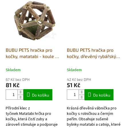
kočičí uvnitř hračky se...
BUBU PETS hračka pro
BUBU PETS hračka pro
kočky, matatabi - koule ze
kočky, dřevěný rybářský
šanty v kleci 8cm
prut s polínkem a černým
peřím 38-58cm
Skladem
Skladem
67 Kč bez DPH
42 Kč bez DPH
81 Kč
51 Kč
Do košíku
Do košíku
Přírodní klec z
Krásná dřevěná vábnička pro
tyčinek Matatabi hrčka pro
kočky s rolničkou a černým
kočky, která čistí zuby a
peřím. Obsahuje sušené
zároveň stimuluje a podporuje
bylinky matatabi a catnip, které