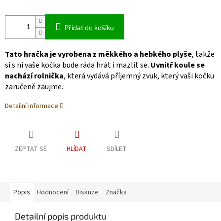
Přidat do košíku
Tato hračka je vyrobena z měkkého a hebkého plyše
, takže
si s ní vaše kočka bude ráda hrát i mazlit se.
Uvnitř koule se
nachází rolnička
, která vydává příjemný zvuk, který vaši kočku
zaručeně zaujme.
Detailní informace
ZEPTAT SE
HLÍDAT
SDÍLET
Popis
Hodnocení
Diskuze
Značka
Detailní popis produktu