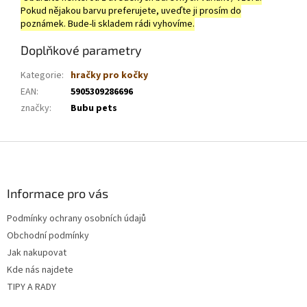
Pokud nějakou barvu preferujete, uveďte ji prosím do
poznámek. Bude-li skladem rádi vyhovíme.
Doplňkové parametry
Kategorie
:
hračky pro kočky
EAN
:
5905309286696
značky
:
Bubu pets
Z
á
p
a
Informace pro vás
t
Podmínky ochrany osobních údajů
í
Obchodní podmínky
Jak nakupovat
Kde nás najdete
TIPY A RADY