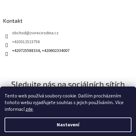
Kontakt
obchod
@
zvirecirodina.cz
+420312523756
+420725588334, +420602334007
Sledujte nás na sociálních sítích
Tento web používá soubory cookie. Dalším procházením
tohoto webu vyjadřujete souhlas s jejich používáním.. Více
informací
zde
.
Nastavení
Vytvořil Shoptet