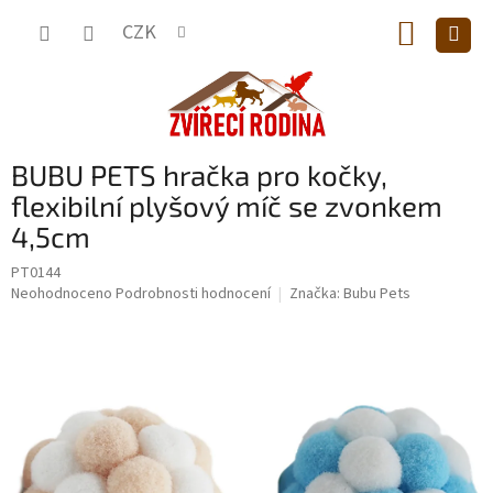
Přejít
NÁKUP
na
CZK
obsah
KOŠÍK
BUBU PETS hračka pro kočky,
flexibilní plyšový míč se zvonkem
4,5cm
PT0144
Průměrné
Neohodnoceno
Podrobnosti hodnocení
Značka:
Bubu Pets
hodnocení
produktu
je
0,0
z
5
hvězdiček.