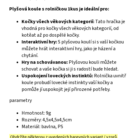
Plyšová koule s rolničkou 1kus je ideální pro:
Kočky všech věkových kategorií:
Tato hračka je
vhodná pro kočky všech věkových kategorií, od
kotěat až po dospělé kočky.
Interaktivní hry:
S plyšovou koulí si s vaší kočkou
můžete hrát interaktivní hry, jako je házení a
chytání.
Hry na schovávanou:
Plyšovou kouli můžete
schovat a vaše kočka si ji s radostí bude hledat.
Uspokojení loveckých instinktů:
Rolnička uvnitř
koule probudí lovecké instinkty vaší kočky a
pomůže jí uspokojit její přirozené potřeby.
parametry
Hmotnost: 9g
Rozměry: 4,5x4,5x4,5cm
Materiál: bavlna, PS
Obdržíte některou z uvedených barevných variant / vzorů.