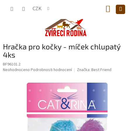
Přejít
NÁKUP
na
CZK
obsah
KOŠÍK
Hračka pro kočky - míček chlupatý
4ks
BF96101.2
Průměrné
Neohodnoceno
Podrobnosti hodnocení
Značka:
Best Friend
hodnocení
produktu
je
0,0
z
5
hvězdiček.