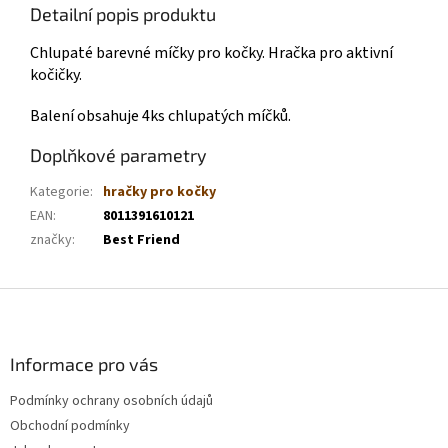
Detailní popis produktu
Chlupaté barevné míčky pro kočky. Hračka pro aktivní
kočičky.
Balení obsahuje 4ks chlupatých míčků.
Doplňkové parametry
Kategorie
:
hračky pro kočky
EAN
:
8011391610121
značky
:
Best Friend
Z
á
p
a
Informace pro vás
t
Podmínky ochrany osobních údajů
í
Obchodní podmínky