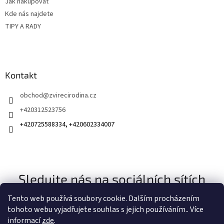
Jak nakupovat
Kde nás najdete
TIPY A RADY
Kontakt
obchod
@
zvirecirodina.cz
+420312523756
+420725588334, +420602334007
Sledujte nás na sociálních sítích
Tento web používá soubory cookie. Dalším procházením
tohoto webu vyjadřujete souhlas s jejich používáním.. Více
informací
zde
.