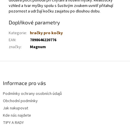
dodává pocit pohodlí při chytání a nošení myšky. Realistický
vzhled a tvar myšky spolu s šustivým zvukem uvnitř přitahují
pozornost a udržují kočku zaujatou po dlouhou dobu.
Doplňkové parametry
Kategorie
:
hračky pro kočky
EAN
:
7898646220776
značky
:
Magnum
Z
á
p
a
Informace pro vás
t
Podmínky ochrany osobních údajů
í
Obchodní podmínky
Jak nakupovat
Kde nás najdete
TIPY A RADY