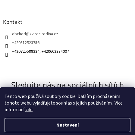
Kontakt
obchod
@
zvirecirodina.cz
+420312523756
+420725588334, +420602334007
Sledujte nás na sociálních sítích
Tento web používá soubory cookie. Dalším procházením
tohoto webu vyjadřujete souhlas s jejich používáním.. Více
informací
zde
.
Nastavení
Vytvořil Shoptet