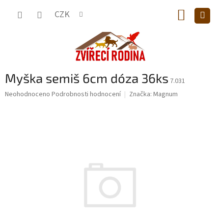
Přejít
NÁKUP
na
CZK
obsah
KOŠÍK
Myška semiš 6cm dóza 36ks
7.031
Průměrné
Neohodnoceno
Podrobnosti hodnocení
Značka:
Magnum
hodnocení
produktu
je
0,0
z
5
hvězdiček.