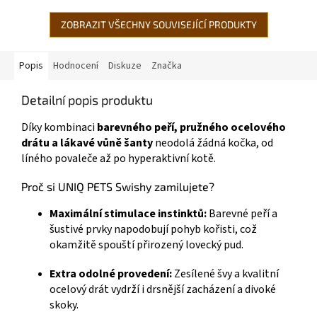
očí a...
ZOBRAZIT VŠECHNY SOUVISEJÍCÍ PRODUKTY
Popis
Hodnocení
Diskuze
Značka
Detailní popis produktu
Díky kombinaci
barevného peří, pružného ocelového
drátu a lákavé vůně šanty
neodolá žádná kočka, od
líného povaleče až po hyperaktivní kotě.
Proč si UNIQ PETS Swishy zamilujete?
Maximální stimulace instinktů:
Barevné peří a
šustivé prvky napodobují pohyb kořisti, což
okamžitě spouští přirozený lovecký pud.
Extra odolné provedení:
Zesílené švy a kvalitní
ocelový drát vydrží i drsnější zacházení a divoké
skoky.