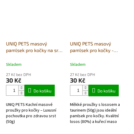
UNIQ PETS masový
UNIQ PETS masový
pamlsek pro kočky na srst
pamlsek pro kočky -
a kůži - měkké proužky s
měkké nudličky s lososem
kachním masem 50g
a taurinem 50g
Skladem
Skladem
27 Kč bez DPH
27 Kč bez DPH
30 Kč
30 Kč
Do košíku
Do košíku
UNIQ PETS Kachní masové
Měkké proužky s lososem a
proužky pro kočky – Luxusní
taurinem (50g) jsou ideální
pochoutka pro zdravou srst
pamlsek pro kočky. Kvalitní
(50g)
losos (80%) a kuřecí maso
(10%) dodávají potřebné živiny,
taurin podporuje zdraví srdce a