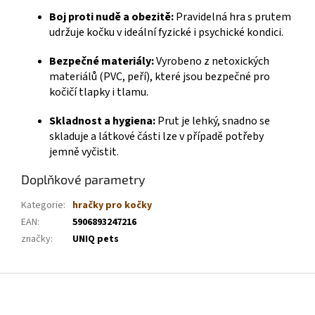
Boj proti nudě a obezitě:
Pravidelná hra s prutem
udržuje kočku v ideální fyzické i psychické kondici.
Bezpečné materiály:
Vyrobeno z netoxických
materiálů (PVC, peří), které jsou bezpečné pro
kočičí tlapky i tlamu.
Skladnost a hygiena:
Prut je lehký, snadno se
skladuje a látkové části lze v případě potřeby
jemně vyčistit.
Doplňkové parametry
Kategorie
:
hračky pro kočky
EAN
:
5906893247216
značky
:
UNIQ pets
Z
á
p