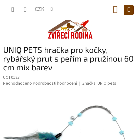
Přejít
NÁKUP
na
CZK
obsah
KOŠÍK
UNIQ PETS hračka pro kočky,
rybářský prut s peřím a pružinou 60
cm mix barev
UCT0128
Průměrné
Neohodnoceno
Podrobnosti hodnocení
Značka:
UNIQ pets
hodnocení
produktu
je
0,0
z
5
hvězdiček.