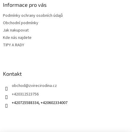
a
Informace pro vás
t
Podmínky ochrany osobních údajů
í
Obchodní podmínky
Jak nakupovat
Kde nás najdete
TIPY A RADY
Kontakt
obchod
@
zvirecirodina.cz
+420312523756
+420725588334, +420602334007