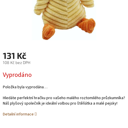
131 Kč
108 Kč bez DPH
Měrná
Vyprodáno
cena:
Položka byla vyprodána…
Hledáte perfektní hračku pro vašeho malého roztomilého průzkumníka?
Náš plyšový společník je ideální volbou pro štěňátka a malé pejsky!
Detailní informace