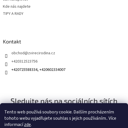
Kde nás najdete
TIPY A RADY
Kontakt
obchod
@
zvirecirodina.cz
+420312523756
+420725588334, +420602334007
Sledujte nás na sociálních sítích
Tento web používá soubory cookie. Dalším procházením
tohoto webu vyjadřujete souhlas s jejich používáním.. Více
informací
zde
.