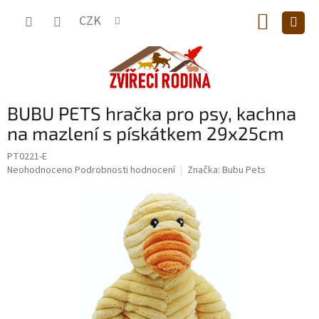
Přejít
NÁKUP
na
CZK
obsah
KOŠÍK
BUBU PETS hračka pro psy, kachna
na mazlení s pískátkem 29x25cm
PT0221-E
Průměrné
Neohodnoceno
Podrobnosti hodnocení
Značka:
Bubu Pets
hodnocení
produktu
je
0,0
z
5
hvězdiček.