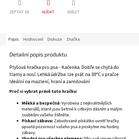
ZEPTAT SE
HLÍDAT
SDÍLET
Popis
Hodnocení
Diskuze
Značka
Detailní popis produktu
Plyšová hračka pro psa - Kačenka.
Dobře se chytá do
tlamy a nosí. Lehká údržba: lze prát na 30°C v pračce
Ideální na mazlení, hraní a zamilování
Proč si vybrat právě tuto hračku:
Měkká a bezpečná:
Vyrobena z nejkvalitnějších
materiálů, které jsou šetrné k citlivým dásním a malým
zoubkům vašeho štěněte.
Pískací zábava:
Zabudované pískátko uvnitř hračky
upoutá pozornost vašeho psa a poskytne mu hodiny
zábavy.
Vhodná pro všechna plemena:
Díky své univerzálnosti