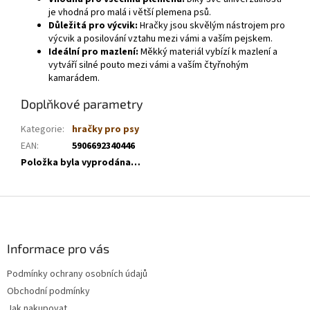
je vhodná pro malá i větší plemena psů.
Důležitá pro výcvik:
Hračky jsou skvělým nástrojem pro
výcvik a posilování vztahu mezi vámi a vaším pejskem.
Ideální pro mazlení:
Měkký materiál vybízí k mazlení a
vytváří silné pouto mezi vámi a vaším čtyřnohým
kamarádem.
Doplňkové parametry
Kategorie
:
hračky pro psy
EAN
:
5906692340446
Položka byla vyprodána…
Z
á
p
a
Informace pro vás
t
Podmínky ochrany osobních údajů
í
Obchodní podmínky
Jak nakupovat