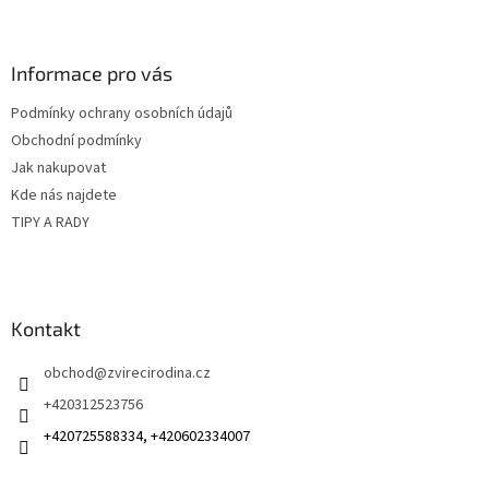
Z
á
p
a
Informace pro vás
t
Podmínky ochrany osobních údajů
í
Obchodní podmínky
Jak nakupovat
Kde nás najdete
TIPY A RADY
Kontakt
obchod
@
zvirecirodina.cz
+420312523756
+420725588334, +420602334007