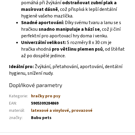
pomáhá při žvýkání
odstraňovat zubní plak a
masírovat dásně
, což přispívá k lepší dentální
hygieně vašeho mazlíčka.
Snadné aportování:
Díky svému tvaru a lanu se s
hračkou
snadno manipuluje a hází se
, což ji činí
perfektní pro aportovací hry doma i venku.
Univerzální velikost:
S rozměry 8 x 30 cm je
hračka vhodná
pro většinu plemen psů
, od štěňat
až po dospělé jedince.
Ideální pro:
Žvýkání, přetahování, aportování, dentální
hygienu, snížení nudy.
Doplňkové parametry
Kategorie
:
hračky pro psy
EAN
:
5905309284869
materiál
:
latexové a vinylové
,
provazové
značky
:
Bubu pets