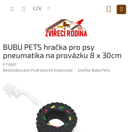
Přejít
NÁKUP
na
CZK
obsah
KOŠÍK
BUBU PETS hračka pro psy
pneumatika na provázku 8 x 30cm
PT0097
Průměrné
Neohodnoceno
Podrobnosti hodnocení
Značka:
Bubu Pets
hodnocení
produktu
je
0,0
z
5
hvězdiček.