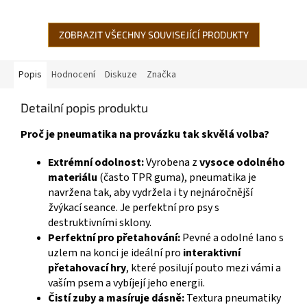
srst vašeho mazlíčka zůstává...
ZOBRAZIT VŠECHNY SOUVISEJÍCÍ PRODUKTY
Popis
Hodnocení
Diskuze
Značka
Detailní popis produktu
Proč je pneumatika na provázku tak skvělá volba?
Extrémní odolnost:
Vyrobena z
vysoce odolného
materiálu
(často TPR guma), pneumatika je
navržena tak, aby vydržela i ty nejnáročnější
žvýkací seance. Je perfektní pro psy s
destruktivními sklony.
Perfektní pro přetahování:
Pevné a odolné lano s
uzlem na konci je ideální pro
interaktivní
přetahovací hry
, které posilují pouto mezi vámi a
vaším psem a vybíjejí jeho energii.
Čistí zuby a masíruje dásně:
Textura pneumatiky