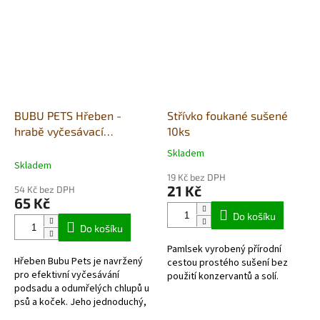
BUBU PETS Hřeben -
Střívko foukané sušené
hrabě vyčesávací
10ks
jednořadé modré 11x15cm
Skladem
Průměrné
Skladem
hodnocení
19 Kč bez DPH
produktu
21 Kč
54 Kč bez DPH
je
65 Kč
5,0
Do košíku
z
Do košíku
5
Pamlsek vyrobený přírodní
hvězdiček.
Hřeben Bubu Pets je navržený
cestou prostého sušení bez
pro efektivní vyčesávání
použití konzervantů a solí.
podsadu a odumřelých chlupů u
psů a koček. Jeho jednoduchý,
ale účinný design zajišťuje, že