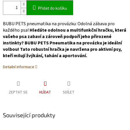
Přidat do košíku
BUBU PETS pneumatika na provázku: Odolná zábava pro
každého psa!
Hledáte odolnou a multifunkční hračku, která
vašeho psa zabaví a zároveň podpoří jeho přirozené
instinkty?
BUBU PETS Pneumatika na provázku je ideální
volbou! Tato robustní hračka je navržena pro aktivní psy,
kteří milují žvýkání, tahání a aportování.
Detailní informace
ZEPTAT SE
HLÍDAT
SDÍLET
Související produkty