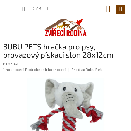
Přejít
NÁKUP
na
CZK
obsah
KOŠÍK
BUBU PETS hračka pro psy,
provazový pískací slon 28x12cm
PT0216-D
Průměrné
1 hodnocení
Podrobnosti hodnocení
Značka:
Bubu Pets
hodnocení
produktu
je
5,0
z
5
hvězdiček.