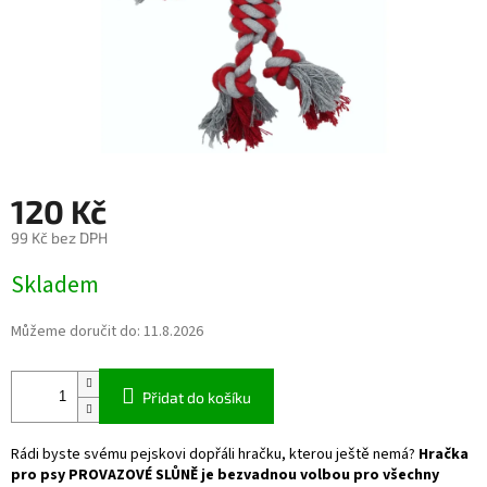
120 Kč
99 Kč bez DPH
Měrná
Skladem
cena:
Můžeme doručit do:
11.8.2026
Přidat do košíku
Rádi byste svému pejskovi dopřáli hračku, kterou ještě nemá?
Hračka
pro psy
PROVAZOVÉ SLŮNĚ
je bezvadnou volbou
pro všechny