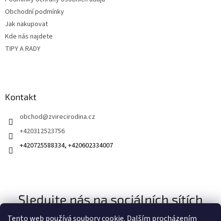
í
Obchodní podmínky
Jak nakupovat
Kde nás najdete
TIPY A RADY
Kontakt
obchod
@
zvirecirodina.cz
+420312523756
+420725588334, +420602334007
Sledujte nás na sociálních sítích
Tento web používá soubory cookie. Dalším procházením