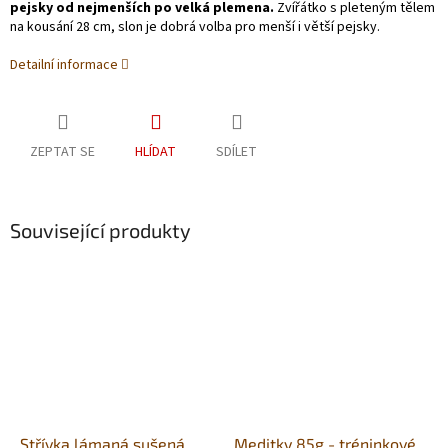
pejsky od nejmenších po velká plemena.
Zvířátko s pleteným tělem
na kousání 28 cm, slon je dobrá volba pro menší i větší pejsky.
Detailní informace
ZEPTAT SE
HLÍDAT
SDÍLET
Související produkty
Střívka lámaná sušená
Meditky 85g - tréninkové