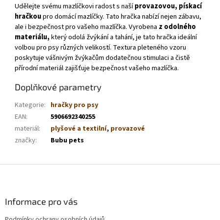
Udělejte svému mazlíčkovi radost s naší
provazovou, pískací
hračkou
pro domácí mazlíčky. Tato hračka nabízí nejen zábavu,
ale i bezpečnost pro vašeho mazlíčka. Vyrobena
z odolného
materiálu,
který odolá žvýkání a tahání, je tato hračka ideální
volbou pro psy různých velikostí. Textura pleteného vzoru
poskytuje vášnivým žvýkačům dodatečnou stimulaci a čistě
přírodní materiál zajišťuje bezpečnost vašeho mazlíčka.
Doplňkové parametry
Kategorie
:
hračky pro psy
EAN
:
5906692340255
materiál
:
plyšové a textilní
,
provazové
značky
:
Bubu pets
Z
á
p
a
Informace pro vás
t
Podmínky ochrany osobních údajů