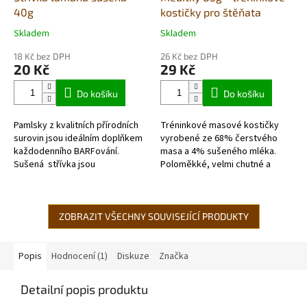
40g
kostičky pro štěňata
Skladem
Skladem
Průměrné
Průměrné
hodnocení
hodnocení
18 Kč bez DPH
26 Kč bez DPH
produktu
produktu
20 Kč
29 Kč
je
je
5,0
5,0
Do košíku
Do košíku
z
z
5
5
Pamlsky z kvalitních přírodních
Tréninkové masové kostičky
hvězdiček.
hvězdiček.
surovin jsou ideálním doplňkem
vyrobené ze 68% čerstvého
každodenního BARFování.
masa a 4% sušeného mléka.
Sušená střívka jsou
Poloměkké, velmi chutné a
neodolatelnou lahůdkou, jejichž
dobře stravitelné. Bez obsahu
vůně přivábí všechny
lepku.
čenichy. Velmi...
ZOBRAZIT VŠECHNY SOUVISEJÍCÍ PRODUKTY
Popis
Hodnocení (1)
Diskuze
Značka
Detailní popis produktu