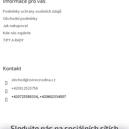
a
Informace pro vás
t
Podmínky ochrany osobních údajů
í
Obchodní podmínky
Jak nakupovat
Kde nás najdete
TIPY A RADY
Kontakt
obchod
@
zvirecirodina.cz
+420312523756
+420725588334, +420602334007
Sledujte nás na sociálních sítích