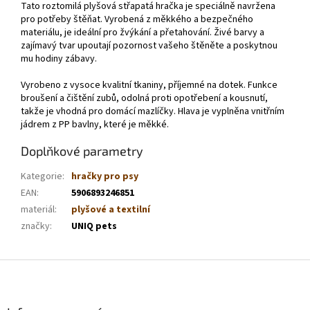
Tato roztomilá plyšová střapatá hračka je speciálně navržena
pro potřeby štěňat. Vyrobená z měkkého a bezpečného
materiálu, je ideální pro žvýkání a přetahování. Živé barvy a
zajímavý tvar upoutají pozornost vašeho štěněte a poskytnou
mu hodiny zábavy.
Vyrobeno z vysoce kvalitní tkaniny, příjemné na dotek. Funkce
broušení a čištění zubů, odolná proti opotřebení a kousnutí,
takže je vhodná pro domácí mazlíčky. Hlava je vyplněna vnitřním
jádrem z PP bavlny, které je měkké.
Doplňkové parametry
Kategorie
:
hračky pro psy
EAN
:
5906893246851
materiál
:
plyšové a textilní
značky
:
UNIQ pets
Z
á
p