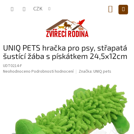
Přejít
NÁKUP
na
CZK
obsah
KOŠÍK
UNIQ PETS hračka pro psy, střapatá
šustící žába s pískátkem 24,5x12cm
UDT0214-F
Průměrné
Neohodnoceno
Podrobnosti hodnocení
Značka:
UNIQ pets
hodnocení
produktu
je
0,0
z
5
hvězdiček.