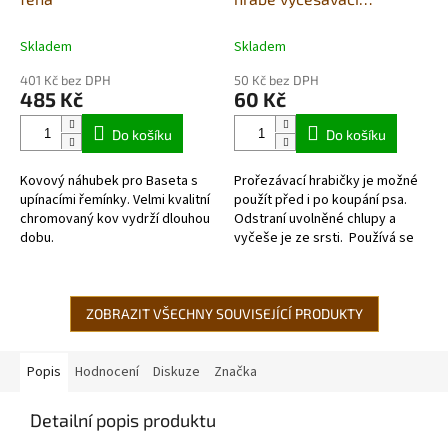
dvouřadé červené
11x15,5cm
Skladem
Skladem
401 Kč bez DPH
50 Kč bez DPH
485 Kč
60 Kč
Do košíku
Do košíku
Kovový náhubek pro Baseta s
Prořezávací hrabičky je možné
upínacími řemínky. Velmi kvalitní
použít před i po koupání psa.
chromovaný kov vydrží dlouhou
Odstraní uvolněné chlupy a
dobu.
vyčeše je ze srsti. Používá se
především pro velká plemena
psů s dlouhou a...
ZOBRAZIT VŠECHNY SOUVISEJÍCÍ PRODUKTY
Popis
Hodnocení
Diskuze
Značka
Detailní popis produktu