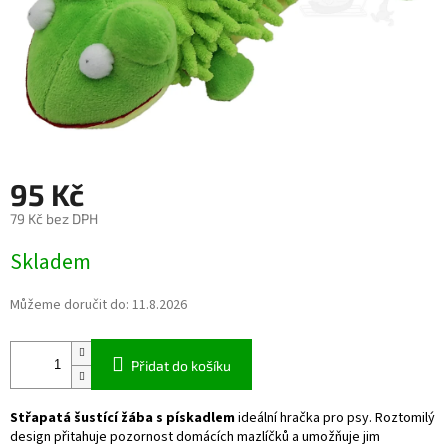
95 Kč
79 Kč bez DPH
Měrná
Skladem
cena:
Můžeme doručit do:
11.8.2026
Přidat do košíku
Střapatá šustící žába s pískadlem
ideální hračka pro psy. Roztomilý
design přitahuje pozornost domácích mazlíčků a umožňuje jim