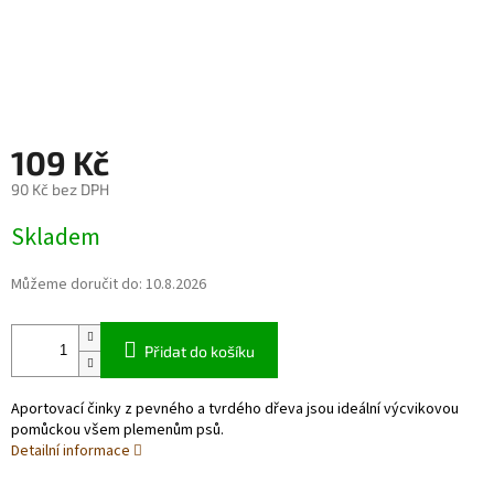
109 Kč
90 Kč bez DPH
Měrná
Skladem
cena:
Můžeme doručit do:
10.8.2026
Přidat do košíku
Aportovací činky z pevného a tvrdého dřeva jsou ideální výcvikovou
pomůckou všem plemenům psů.
Detailní informace