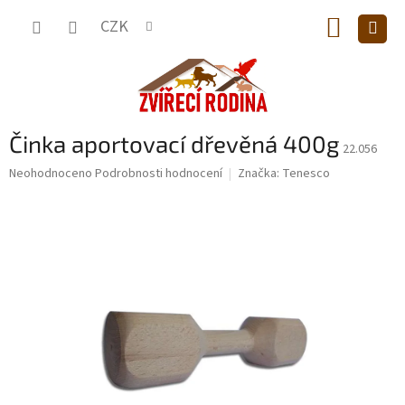
Přejít
NÁKUP
na
CZK
obsah
KOŠÍK
Činka aportovací dřevěná 400g
22.056
Průměrné
Neohodnoceno
Podrobnosti hodnocení
Značka:
Tenesco
hodnocení
produktu
je
0,0
z
5
hvězdiček.