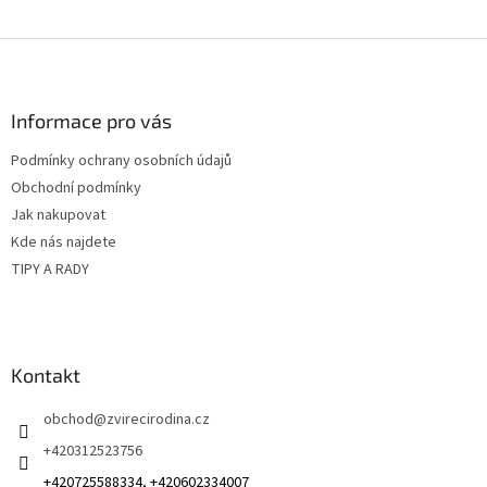
Z
á
p
a
Informace pro vás
t
Podmínky ochrany osobních údajů
í
Obchodní podmínky
Jak nakupovat
Kde nás najdete
TIPY A RADY
Kontakt
obchod
@
zvirecirodina.cz
+420312523756
+420725588334, +420602334007