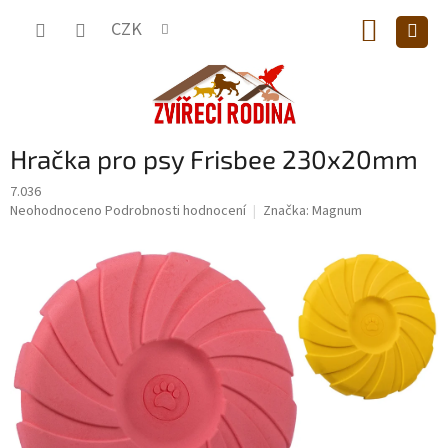
Přejít
NÁKUP
na
CZK
obsah
KOŠÍK
Hračka pro psy Frisbee 230x20mm
7.036
Průměrné
Neohodnoceno
Podrobnosti hodnocení
Značka:
Magnum
hodnocení
produktu
je
0,0
z
5
hvězdiček.