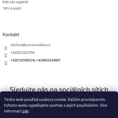
Kde nás najdete
TIPY A RADY
Kontakt
obchod
@
zvirecirodina.cz
+420312523756
+420725588334, +420602334007
Sledujte nás na sociálních sítích
Tento web používá soubory cookie. Dalším procházením
tohoto webu vyjadřujete souhlas s jejich používáním.. Více
informací
zde
.