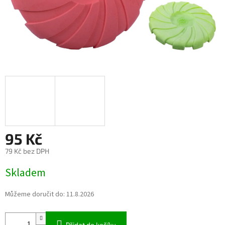
95 Kč
79 Kč bez DPH
Měrná
Skladem
cena:
Můžeme doručit do:
11.8.2026
Přidat do košíku