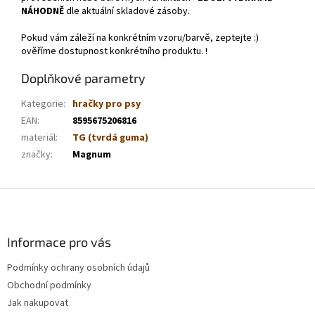
NÁHODNĚ
dle aktuální skladové zásoby.
Pokud vám záleží na konkrétním vzoru/barvě, zeptejte :)
ověříme dostupnost konkrétního produktu. !
Doplňkové parametry
Kategorie
:
hračky pro psy
EAN
:
8595675206816
materiál
:
TG (tvrdá guma)
značky
:
Magnum
Z
á
p
a
Informace pro vás
t
Podmínky ochrany osobních údajů
í
Obchodní podmínky
Jak nakupovat