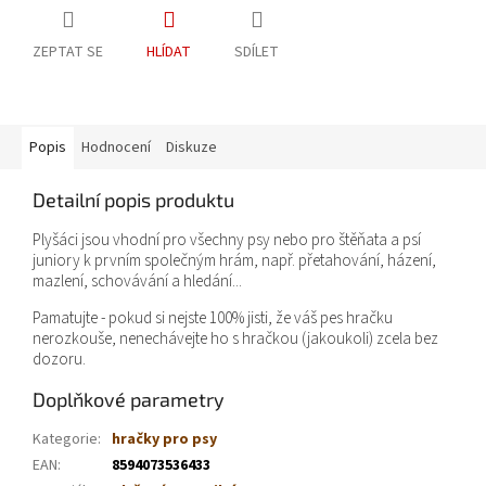
ZEPTAT SE
HLÍDAT
SDÍLET
Popis
Hodnocení
Diskuze
Detailní popis produktu
Plyšáci jsou vhodní pro všechny psy nebo pro štěňata a psí
juniory k prvním společným hrám, např. přetahování, házení,
mazlení, schovávání a hledání...
Pamatujte - pokud si nejste 100% jisti, že váš pes hračku
nerozkouše, nenechávejte ho s hračkou (jakoukoli) zcela bez
dozoru.
Doplňkové parametry
Kategorie
:
hračky pro psy
EAN
:
8594073536433