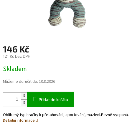
146 Kč
121 Kč bez DPH
Měrná
Skladem
cena:
Můžeme doručit do:
10.8.2026
Přidat do košíku
Oblíbený typ hračky k přetahování, aportování, mazlení.Pevně vycpaná.
Detailní informace