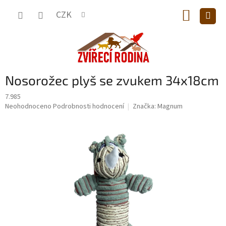
Přejít
NÁKUP
na
CZK
obsah
KOŠÍK
Nosorožec plyš se zvukem 34x18cm
7.985
Průměrné
Neohodnoceno
Podrobnosti hodnocení
Značka:
Magnum
hodnocení
produktu
je
0,0
z
5
hvězdiček.