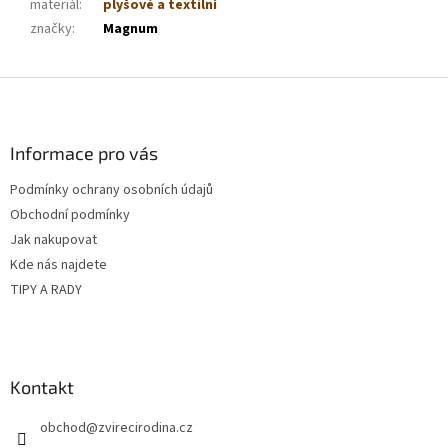
materiál
:
plyšové a textilní
značky
:
Magnum
Z
á
p
a
Informace pro vás
t
Podmínky ochrany osobních údajů
í
Obchodní podmínky
Jak nakupovat
Kde nás najdete
TIPY A RADY
Kontakt
obchod
@
zvirecirodina.cz