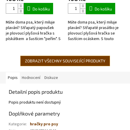
Do košíku
Do košíku
Máte doma psa, který miluje
Máte doma psa, který miluje
plavání? Střapatý papoušek
plavání? Střapaté prasátko je
je plovoucí plyšová hračka s
plovoucí plyšová hračka se
pískátkem a šustícim "peřím". S
šustícim ocáskem. S touto
touto plyšovou hračkou se Váš
plyšovou hračkou se Váš pes u
pes u vody...
vody nudit rozhodně nebude.
ZOBRAZIT VŠECHNY SOUVISEJÍCÍ PRODUKTY
Popis
Hodnocení
Diskuze
Detailní popis produktu
Popis produktu není dostupný
Doplňkové parametry
Kategorie
:
hračky pro psy