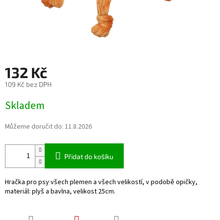
132 Kč
109 Kč bez DPH
Měrná
Skladem
cena:
Můžeme doručit do:
11.8.2026
Přidat do košíku
Hračka pro psy všech plemen a všech velikostí, v podobě opičky,
materiál: plyš a bavlna, velikost 25cm.