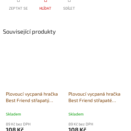
ZEPTAT SE
HLÍDAT
SDÍLET
Související produkty
Plovoucí vycpaná hračka
Plovoucí vycpaná hračka
Best Friend střapatý
Best Friend střapaté
papoušek 15x9,5cm
prasátko 15x9,5cm
Skladem
Skladem
89 Kč bez DPH
89 Kč bez DPH
108 Kč
108 Kč