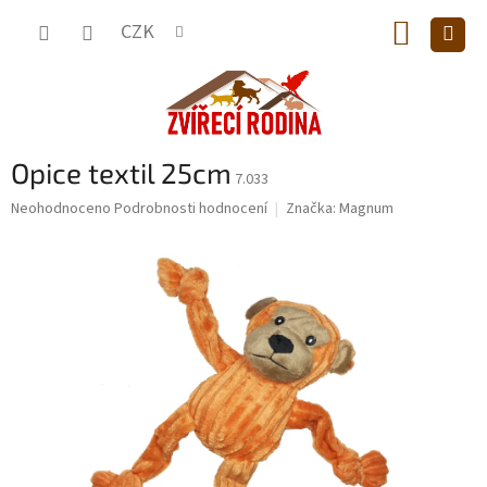
Přejít
NÁKUP
na
CZK
obsah
KOŠÍK
Opice textil 25cm
7.033
Průměrné
Neohodnoceno
Podrobnosti hodnocení
Značka:
Magnum
hodnocení
produktu
je
0,0
z
5
hvězdiček.