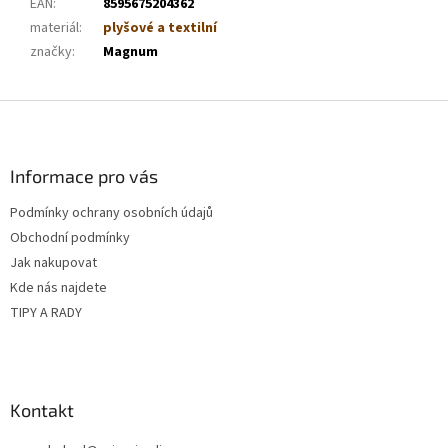
EAN
:
8595675204362
materiál
:
plyšové a textilní
značky
:
Magnum
Z
á
p
a
Informace pro vás
t
Podmínky ochrany osobních údajů
í
Obchodní podmínky
Jak nakupovat
Kde nás najdete
TIPY A RADY
Kontakt