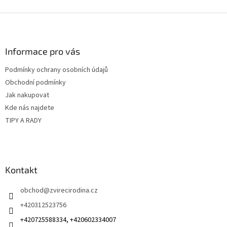
Z
á
p
a
Informace pro vás
t
Podmínky ochrany osobních údajů
í
Obchodní podmínky
Jak nakupovat
Kde nás najdete
TIPY A RADY
Kontakt
obchod
@
zvirecirodina.cz
+420312523756
+420725588334, +420602334007