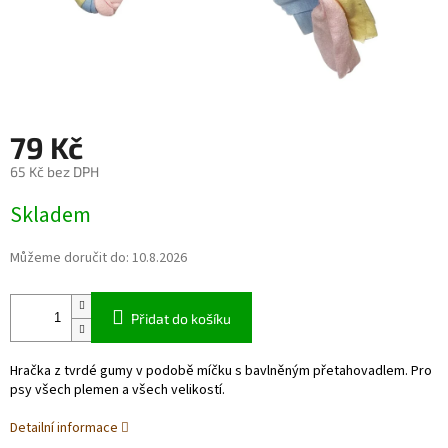
79 Kč
65 Kč bez DPH
Měrná
Skladem
cena:
Můžeme doručit do:
10.8.2026
Přidat do košíku
Hračka z tvrdé gumy v podobě míčku s bavlněným přetahovadlem. Pro
psy všech plemen a všech velikostí.
Detailní informace