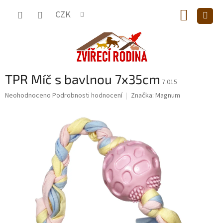
Přejít
NÁKUP
na
CZK
obsah
KOŠÍK
TPR Míč s bavlnou 7x35cm
7.015
Průměrné
Neohodnoceno
Podrobnosti hodnocení
Značka:
Magnum
hodnocení
produktu
je
0,0
z
5
hvězdiček.