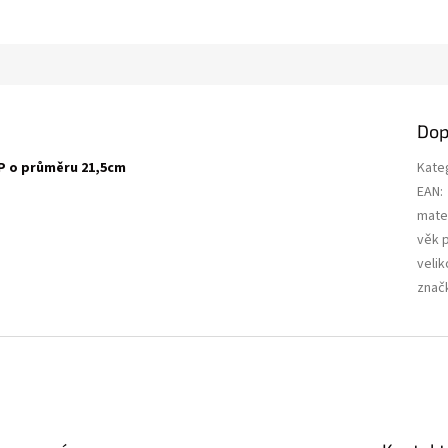
Dop
RP o průměru 21,5cm
Kate
EAN
:
mater
věk 
velik
znač