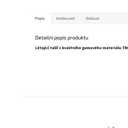
Popis
Hodnocení
Diskuze
Detailní popis produktu
Létající talíř z kvalitního gumového materiálu T
Z
á
p
a
t