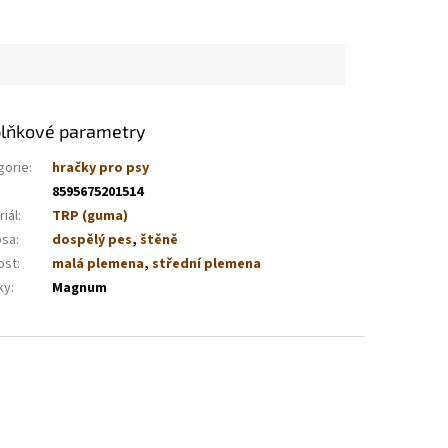
lňkové parametry
gorie
:
hračky pro psy
8595675201514
iál
:
TRP (guma)
psa
:
dospělý pes
,
štěně
ost
:
malá plemena
,
střední plemena
ky
:
Magnum