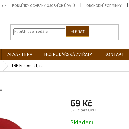
.cz
PODMÍNKY OCHRANY OSOBNÍCH ÚDAJŮ
OBCHODNÍ PODMÍNKY
HLEDAT
AKVA - TERA
HOSPODÁŘSKÁ ZVÍŘATA
KONTAKT
TRP Frisbee 21,5cm
m
69 Kč
57 Kč bez DPH
Měrná
Skladem
cena: