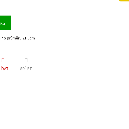
íku
RP o průměru 21,5cm
LÍDAT
SDÍLET