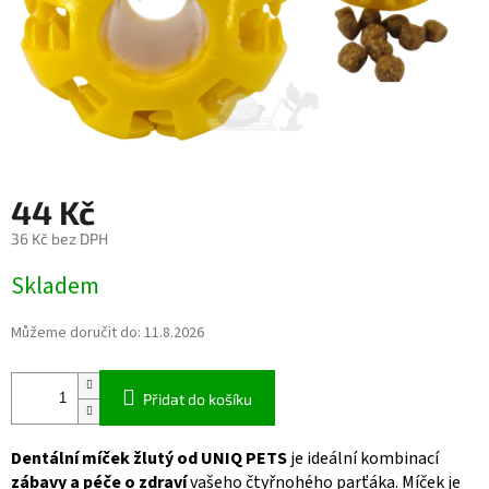
44 Kč
36 Kč bez DPH
Měrná
Skladem
cena:
Můžeme doručit do:
11.8.2026
Přidat do košíku
Dentální míček žlutý od UNIQ PETS
je ideální kombinací
zábavy a péče o zdraví
vašeho čtyřnohého parťáka. Míček je