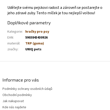
Udělejte svému pejskovi radost a zároveň se postarejte o
jeho zdravé zuby. Tento míček je tou nejlepší volbou!
Doplňkové parametry
Kategorie
:
hračky pro psy
EAN
:
5903843430926
materiál
:
TRP (guma)
značky
:
UNIQ pets
Z
á
p
a
Informace pro vás
t
Podmínky ochrany osobních údajů
í
Obchodní podmínky
Jak nakupovat
Kde nás najdete