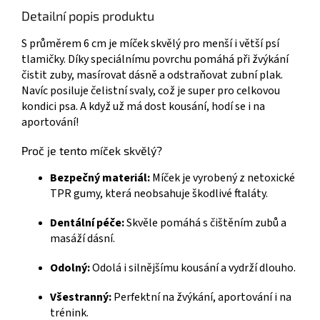
Detailní popis produktu
S průměrem 6 cm je míček skvělý pro menší i větší psí
tlamičky. Díky speciálnímu povrchu pomáhá při žvýkání
čistit zuby, masírovat dásně a odstraňovat zubní plak.
Navíc posiluje čelistní svaly, což je super pro celkovou
kondici psa. A když už má dost kousání, hodí se i na
aportování!
Proč je tento míček skvělý?
Bezpečný materiál:
Míček je vyrobený z netoxické
TPR gumy, která neobsahuje škodlivé ftaláty.
Dentální péče:
Skvěle pomáhá s čištěním zubů a
masáží dásní.
Odolný:
Odolá i silnějšímu kousání a vydrží dlouho.
Všestranný:
Perfektní na žvýkání, aportování i na
trénink.