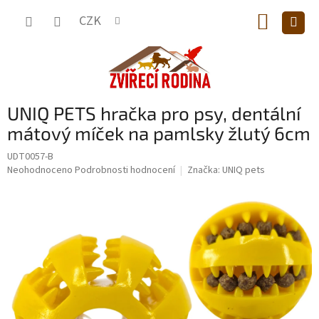
Přejít
NÁKUP
na
CZK
obsah
KOŠÍK
UNIQ PETS hračka pro psy, dentální
mátový míček na pamlsky žlutý 6cm
UDT0057-B
Průměrné
Neohodnoceno
Podrobnosti hodnocení
Značka:
UNIQ pets
hodnocení
produktu
je
0,0
z
5
hvězdiček.