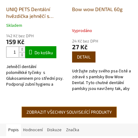
UNIQ PETS Dentální
Bow wow DENTAL 60g
hvězdička jehněčí s
glucosam.15x2cm střední
Skladem
Průměrné
plemena 500g
Vyprodáno
hodnocení
(houževnatá)
142 Kč bez DPH
produktu
159 Kč
24 Kč bez DPH
je
27 Kč
5,0
Do košíku
z
DETAIL
5
Jehněčí dentální
hvězdiček.
Udržujte zuby svého psa čisté a
poloměkké tyčinky s
zdravé s pamlsky Bow Wow
Glukosaminem pro střední psy.
Dental. Tyto chutné dentální
Podporují zubní hygienu a
pamlsky jsou navrženy tak, aby
kloubní aparát vašeho
podporovaly ústní hygienu a
mazlíčka. Tyto houževnaté...
zároveň poskytovaly výživnou
a...
ZOBRAZIT VŠECHNY SOUVISEJÍCÍ PRODUKTY
Popis
Hodnocení
Diskuze
Značka