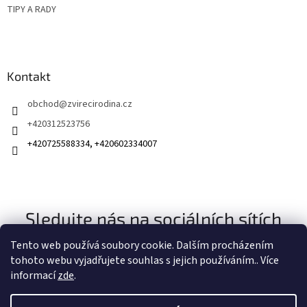
TIPY A RADY
Kontakt
obchod
@
zvirecirodina.cz
+420312523756
+420725588334, +420602334007
Sledujte nás na sociálních sítích
Tento web používá soubory cookie. Dalším procházením
tohoto webu vyjadřujete souhlas s jejich používáním.. Více
informací
zde
.