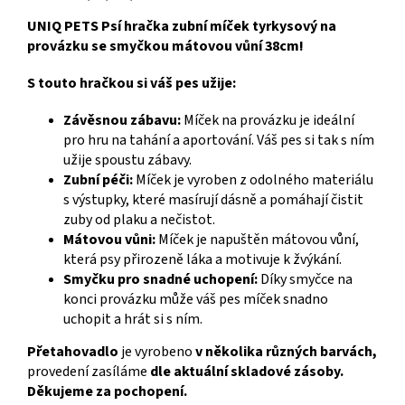
UNIQ PETS
Psí hračka zubní míček tyrkysový na
provázku se smyčkou mátovou vůní 38cm!
S touto hračkou si váš pes užije:
Závěsnou zábavu:
Míček na provázku je ideální
pro hru na tahání a aportování. Váš pes si tak s ním
užije spoustu zábavy.
Zubní péči:
Míček je vyroben z odolného materiálu
s výstupky, které masírují dásně a pomáhají čistit
zuby od plaku a nečistot.
Mátovou vůni:
Míček je napuštěn mátovou vůní,
která psy přirozeně láka a motivuje k žvýkání.
Smyčku pro snadné uchopení:
Díky smyčce na
konci provázku může váš pes míček snadno
uchopit a hrát si s ním.
Přetahovadlo
je vyrobeno
v několika různých barvách,
provedení zasíláme
dle aktuální skladové zásoby.
Děkujeme za pochopení.