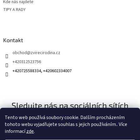
Kde nás najdete
TIPY A RADY
Kontakt
obchod
@
zvirecirodina.cz
+420312523756
+420725588334, +420602334007
Sledujte nás na sociálních sítích
Tento web používá soubory cookie. Dalším procházením
tohoto webu vyjadřujete souhlas s jejich používáním.. Více
informací
zde
.