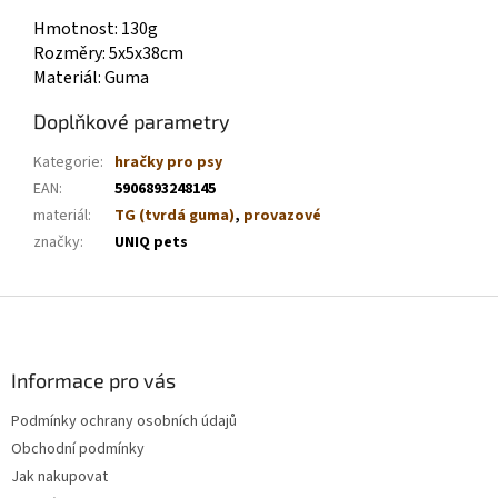
Hmotnost: 130g
Rozměry: 5x5x38cm
Materiál: Guma
Doplňkové parametry
Kategorie
:
hračky pro psy
EAN
:
5906893248145
materiál
:
TG (tvrdá guma)
,
provazové
značky
:
UNIQ pets
Z
á
p
a
Informace pro vás
t
Podmínky ochrany osobních údajů
í
Obchodní podmínky
Jak nakupovat