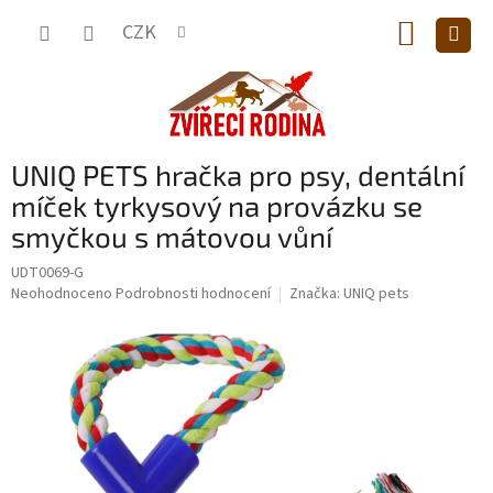
Přejít
NÁKUP
na
CZK
obsah
KOŠÍK
UNIQ PETS hračka pro psy, dentální
míček tyrkysový na provázku se
smyčkou s mátovou vůní
UDT0069-G
Průměrné
Neohodnoceno
Podrobnosti hodnocení
Značka:
UNIQ pets
hodnocení
produktu
je
0,0
z
5
hvězdiček.