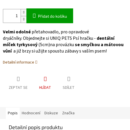
Přidat do košíku
Velmi odolné
přetahovadlo, pro opravdové
dryáčníky.
Objednejte si
UNIQ PETS
Psí hračku -
dentální
míček tyrkysový
(5cm)na provázku
se smyčkou a mátovou
vůní
a již brzy si užijte spoustu zábavy s vaším psem!
Detailní informace
ZEPTAT SE
HLÍDAT
SDÍLET
Popis
Hodnocení
Diskuze
Značka
Detailní popis produktu