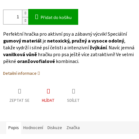
Přidat do košíku
Perfektní hračka pro aktivní psy a zábavný výcvik! Speciální
gumový materiál
je
netoxický, pružný a vysoce odolný
,
takže vydrží i silné psí čelisti a intenzivní
žvýkání
. Navíc jemná
vanilková vůně
hračku pro psa ještě více zatraktivní! Ve velmi
pěkné
oranžovofialové
kombinaci.
Detailní informace
ZEPTAT SE
HLÍDAT
SDÍLET
Popis
Hodnocení
Diskuze
Značka