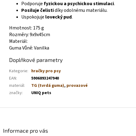
Podporuje
fyzickou a psychickou stimulaci
.
Posiluje čelisti
díky odolnému materiálu.
Uspokojuje
lovecký pud
.
Hmotnost: 175 g
Rozměry: 9x9x45cm
Materiál:
Guma Vůně: Vanilka
Doplňkové parametry
Kategorie
:
hračky pro psy
EAN
:
5906893247940
materiál
:
TG (tvrdá guma)
,
provazové
značky
:
UNIQ pets
Z
á
p
a
Informace pro vás