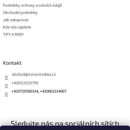
t
Podmínky ochrany osobních údajů
í
Obchodní podmínky
Jak nakupovat
Kde nás najdete
TIPY A RADY
Kontakt
obchod
@
zvirecirodina.cz
+420312523756
+420725588334, +420602334007
Sledujte nás na sociálních sítích