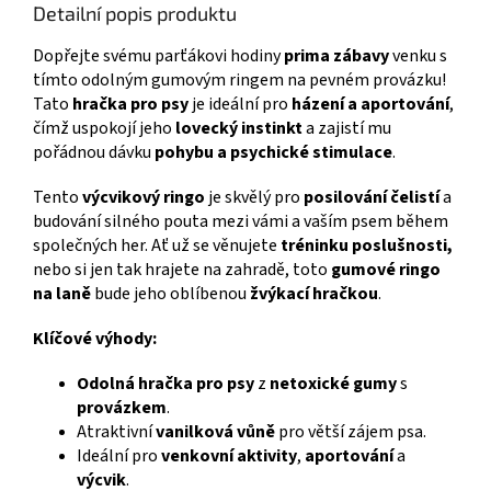
Detailní popis produktu
Dopřejte svému parťákovi hodiny
prima zábavy
venku s
tímto odolným gumovým ringem na pevném provázku!
Tato
hračka pro psy
je ideální pro
házení a aportování
,
čímž uspokojí jeho
lovecký instinkt
a zajistí mu
pořádnou dávku
pohybu a psychické stimulace
.
Tento
výcvikový ringo
je skvělý pro
posilování čelistí
a
budování silného pouta mezi vámi a vaším psem během
společných her. Ať už se věnujete
tréninku poslušnosti,
nebo si jen tak hrajete na zahradě, toto
gumové ringo
na laně
bude jeho oblíbenou
žvýkací hračkou
.
Klíčové výhody:
Odolná hračka pro psy
z
netoxické gumy
s
provázkem
.
Atraktivní
vanilková vůně
pro větší zájem psa.
Ideální pro
venkovní aktivity
,
aportování
a
výcvik
.