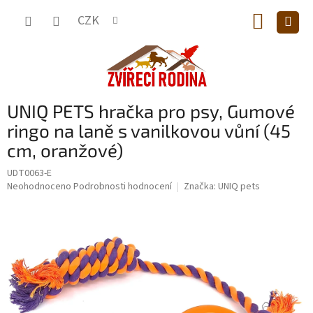
Přejít
NÁKUP
na
CZK
obsah
KOŠÍK
UNIQ PETS hračka pro psy, Gumové
ringo na laně s vanilkovou vůní (45
cm, oranžové)
UDT0063-E
Průměrné
Neohodnoceno
Podrobnosti hodnocení
Značka:
UNIQ pets
hodnocení
produktu
je
0,0
z
5
hvězdiček.