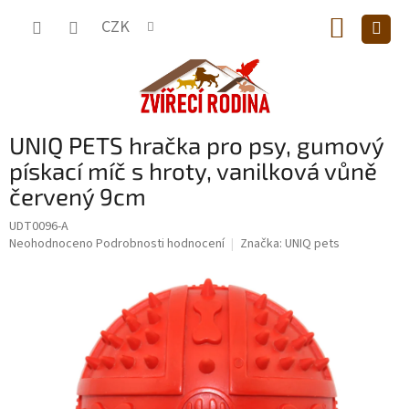
Přejít
NÁKUP
na
CZK
obsah
KOŠÍK
UNIQ PETS hračka pro psy, gumový
pískací míč s hroty, vanilková vůně
červený 9cm
UDT0096-A
Průměrné
Neohodnoceno
Podrobnosti hodnocení
Značka:
UNIQ pets
hodnocení
produktu
je
0,0
z
5
hvězdiček.