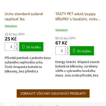
Ucho standard sušené
TASTY PET adult/puppy
vepřové 1ks
KŘUPKY s hovězím, mrkví,
hráškem a cizrnou 90g -
Skladem
Průměrné
ENERGY PLUS
Skladem
hodnocení
22 Kč bez DPH
produktu
25 Kč
60 Kč bez DPH
je
67 Kč
4,8
Do košíku
z
Do košíku
5
Přírodní pamlsek z jednoho kusu
hvězdiček.
Energy Snacks křupavá sousta
sušeného vepřového ucha.
bohatá na bílkoviny, vyrobeny
Čistá chrupavka bohatá na
100% z vybraného hovězího
bílkoviny, bez příměsí a
masa. Jsou zcela přírodní, bez
konzervantů. Sušení začíná
obilovin a lepku.
ještě za zmraženého stavu,
Obsahují čerstvé hovězí
takže ucho...
maso , čekanku...
ZOBRAZIT VŠECHNY SOUVISEJÍCÍ PRODUKTY