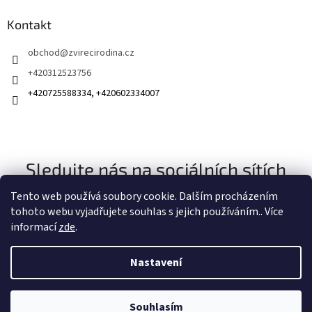
Kontakt
obchod
@
zvirecirodina.cz
+420312523756
+420725588334, +420602334007
Sledujte nás na sociálních sítích
Tento web používá soubory cookie. Dalším procházením
tohoto webu vyjadřujete souhlas s jejich používáním.. Více
informací
zde
.
Nastavení
Vytvořil Shoptet
Souhlasím
Copyright 2026
Zvířecí rodina
. Všechna práva vyhrazena.