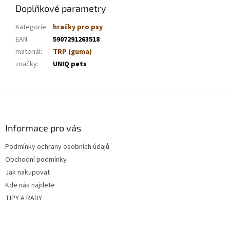
Doplňkové parametry
Kategorie
:
hračky pro psy
EAN
:
5907291263518
materiál
:
TRP (guma)
značky
:
UNIQ pets
Z
á
p
a
Informace pro vás
t
Podmínky ochrany osobních údajů
í
Obchodní podmínky
Jak nakupovat
Kde nás najdete
TIPY A RADY