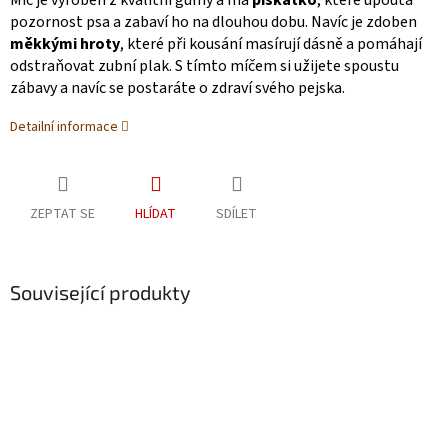
Míč je vyroben z kvalitní gumy a má
pískátko
, které upoutá
pozornost psa a zabaví ho na dlouhou dobu. Navíc je zdoben
měkkými hroty
, které při kousání masírují dásně a pomáhají
odstraňovat zubní plak. S tímto míčem si užijete spoustu
zábavy a navíc se postaráte o zdraví svého pejska.
Detailní informace
ZEPTAT SE
HLÍDAT
SDÍLET
Související produkty